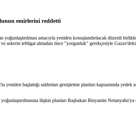
dunun emirlerini reddetti
yoğunlaştırılması amacıyla yeniden konuşlandırılacak düzenli birlikler
an ve askerin tebligat almadan önce "yorgunluk" gerekçesiyle Gazze'dek
ta yeniden başlattığı saldırıları genişletme planları kapsamında yedek a
arın yoğunlaştırılmasına ilişkin planları Başbakan Binyamin Netanyahu'ya