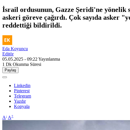
İsrail ordusunun, Gazze Şeridi'ne yönelik 
askeri göreve çağırdı. Çok sayıda asker 
reddettiği bildirildi.
Eda Koyuncu
Editör
05.05.2025 - 09:22
Yayınlanma
1 Dk
Okunma Süresi
Paylaş
Linkedin
Pinterest
Telegram
Yazdır
Kopyala
-
+
A
A