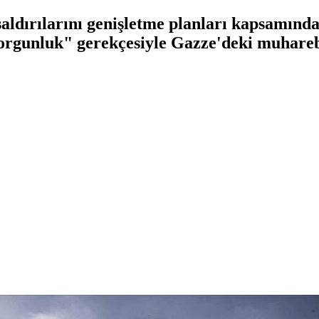
saldırılarını genişletme planları kapsamınd
"yorgunluk" gerekçesiyle Gazze'deki muhare