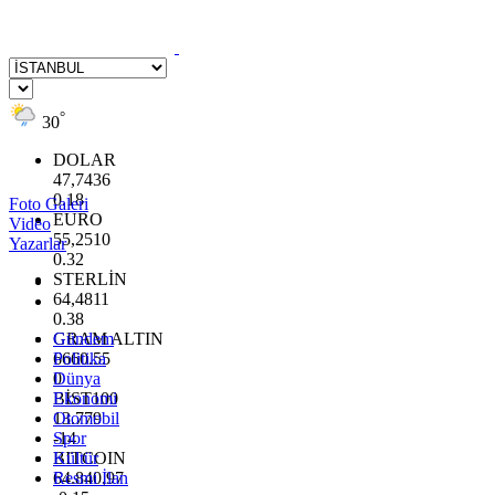
°
30
DOLAR
47,7436
0.18
Foto Galeri
EURO
Video
55,2510
Yazarlar
0.32
STERLİN
64,4811
0.38
GRAM ALTIN
Gündem
6660.55
Politika
0
Dünya
BİST100
Ekonomi
13.779
Otomobil
-14
Spor
BITCOIN
Kültür
64.840,97
Resmi İlan