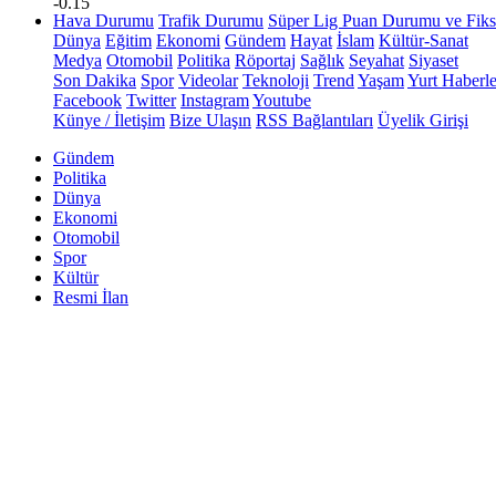
-0.15
Hava Durumu
Trafik Durumu
Süper Lig Puan Durumu ve Fiks
Dünya
Eğitim
Ekonomi
Gündem
Hayat
İslam
Kültür-Sanat
Medya
Otomobil
Politika
Röportaj
Sağlık
Seyahat
Siyaset
Son Dakika
Spor
Videolar
Teknoloji
Trend
Yaşam
Yurt Haberle
Facebook
Twitter
Instagram
Youtube
Künye / İletişim
Bize Ulaşın
RSS Bağlantıları
Üyelik Girişi
Gündem
Politika
Dünya
Ekonomi
Otomobil
Spor
Kültür
Resmi İlan