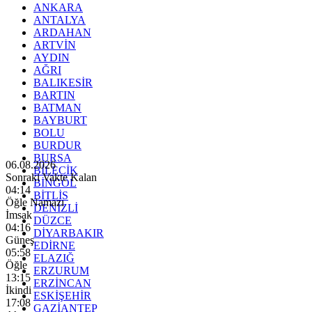
ANKARA
ANTALYA
ARDAHAN
ARTVİN
AYDIN
AĞRI
BALIKESİR
BARTIN
BATMAN
BAYBURT
BOLU
BURDUR
BURSA
06.08.2026
BİLECİK
Sonraki Vakte Kalan
BİNGÖL
04:13
BİTLİS
Öğle Namazı
DENİZLİ
İmsak
DÜZCE
04:16
DİYARBAKIR
Güneş
EDİRNE
05:58
ELAZIĞ
Öğle
ERZURUM
13:15
ERZİNCAN
İkindi
ESKİŞEHİR
17:08
GAZİANTEP