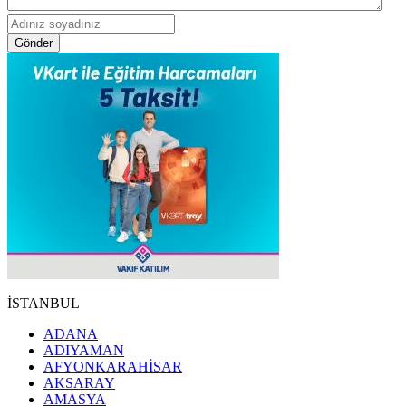
Gönder
İSTANBUL
ADANA
ADIYAMAN
AFYONKARAHİSAR
AKSARAY
AMASYA