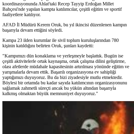
koordinasyonunda Ahlat'taki Recep Tayyip Erdoğan Millet
Bahçesi'nde yapılan kampta katılımcılar, çeşitli eğitim ve sportif
faaliyetlere katılıyor.
AFAD İl Müdürü Kerem Oruk, bu yıl ikincisi düzenlenen kampın
başarıyla devam ettiğini söyledi.
Kampa 23 ilden kurumlar ile sivil toplum kuruluşlarından 780
kişinin katıldığını belirten Oruk, şunları kaydetti:
"Kampımızı dün konaklama ve yerleşmeyle başlattık. Bugün ise
çeşitli aktivitelerle ortak kaynaşma, ortak çalışma dilini geliştirme,
olası afetlerde müdahale kapasitesinin artırılması yönünde eğitim ve
yarışmalarla devam ettik. Başarılı organizasyona ev sahipliği
yaptığımızı duyuyoruz. Bu da bizi ziyadesiyle mutlu etmektedir.
Böylesi bir ortamda bu kadar sayıda katılımcının organizasyonunu
sağlamak zahmetli süreçti ancak bu yükün altından başarıyla
kalkmış olmaktan büyük memnuniyet duyuyoruz."