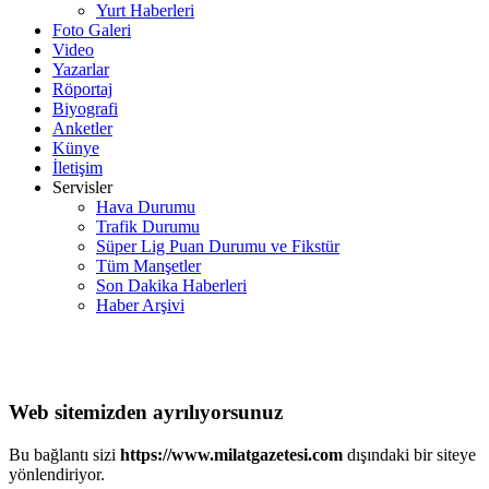
Yurt Haberleri
Foto Galeri
Video
Yazarlar
Röportaj
Biyografi
Anketler
Künye
İletişim
Servisler
Hava Durumu
Trafik Durumu
Süper Lig Puan Durumu ve Fikstür
Tüm Manşetler
Son Dakika Haberleri
Haber Arşivi
Web sitemizden ayrılıyorsunuz
Bu bağlantı sizi
https://www.milatgazetesi.com
dışındaki bir siteye
yönlendiriyor.