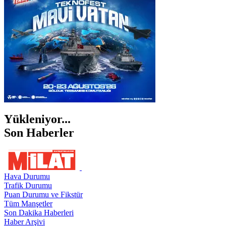
ŞIRNAK
Yükleniyor...
Son Haberler
Hava Durumu
Trafik Durumu
Puan Durumu ve Fikstür
Tüm Manşetler
Son Dakika Haberleri
Haber Arşivi