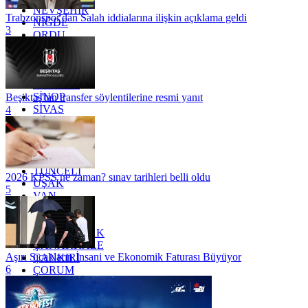
NEVŞEHİR
Trabzonspor'dan Salah iddialarına ilişkin açıklama geldi
NİĞDE
3
ORDU
OSMANİYE
RİZE
SAKARYA
SAMSUN
SİNOP
Beşiktaş'tan transfer söylentilerine resmi yanıt
SİVAS
4
SİİRT
TEKİRDAĞ
TOKAT
TRABZON
TUNCELİ
2026 KPSS ne zaman? sınav tarihleri belli oldu
UŞAK
5
VAN
YALOVA
YOZGAT
ZONGULDAK
ÇANAKKALE
Aşırı Sıcakların İnsani ve Ekonomik Faturası Büyüyor
ÇANKIRI
6
ÇORUM
İSTANBUL
İZMİR
ŞANLIURFA