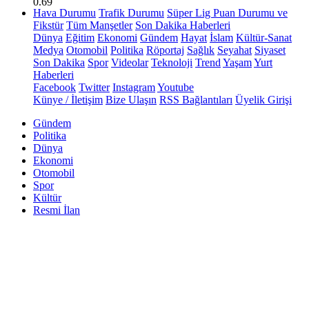
0.69
Hava Durumu
Trafik Durumu
Süper Lig Puan Durumu ve
Fikstür
Tüm Manşetler
Son Dakika Haberleri
Dünya
Eğitim
Ekonomi
Gündem
Hayat
İslam
Kültür-Sanat
Medya
Otomobil
Politika
Röportaj
Sağlık
Seyahat
Siyaset
Son Dakika
Spor
Videolar
Teknoloji
Trend
Yaşam
Yurt
Haberleri
Facebook
Twitter
Instagram
Youtube
Künye / İletişim
Bize Ulaşın
RSS Bağlantıları
Üyelik Girişi
Gündem
Politika
Dünya
Ekonomi
Otomobil
Spor
Kültür
Resmi İlan