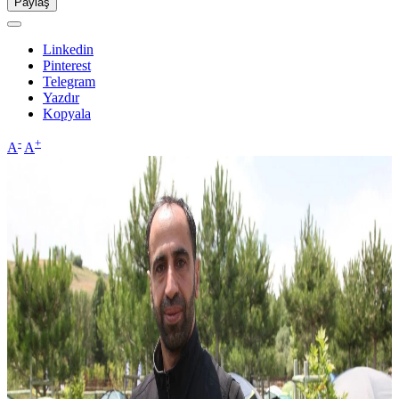
Paylaş
Linkedin
Pinterest
Telegram
Yazdır
Kopyala
-
+
A
A