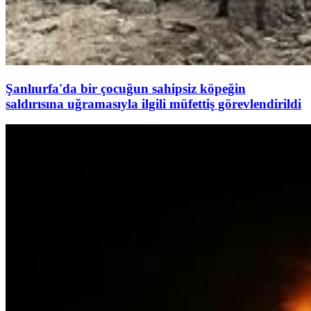
Şanlıurfa'da bir çocuğun sahipsiz köpeğin
saldırısına uğramasıyla ilgili müfettiş görevlendirildi