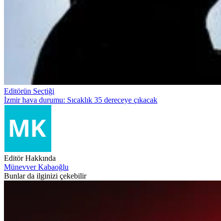
Editörün Seçtiği
İzmir hava durumu: Sıcaklık 35 dereceye çıkacak
Editör Hakkında
Münevver Kabaoğlu
Bunlar da ilginizi çekebilir