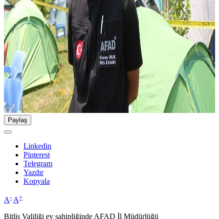
Paylaş
Linkedin
Pinterest
Telegram
Yazdır
Kopyala
-
+
A
A
Bitlis Valiliği ev sahipliğinde AFAD İl Müdürlüğü