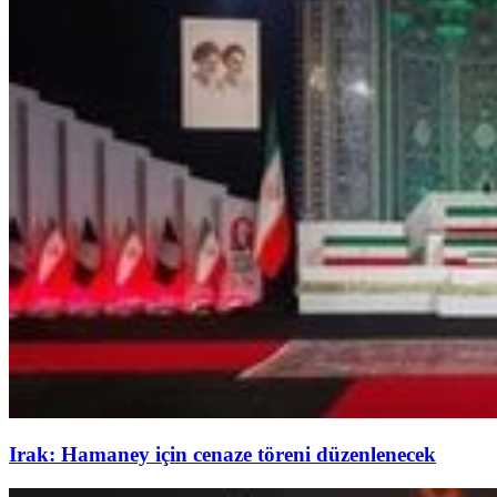
Irak: Hamaney için cenaze töreni düzenlenecek