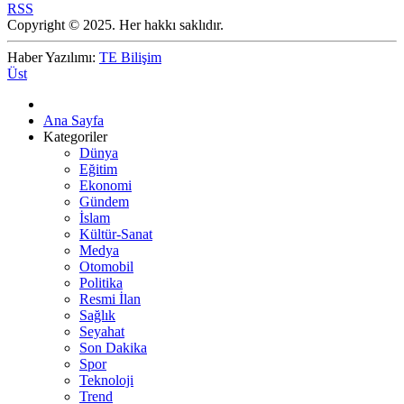
RSS
Copyright © 2025. Her hakkı saklıdır.
Haber Yazılımı:
TE Bilişim
Üst
Ana Sayfa
Kategoriler
Dünya
Eğitim
Ekonomi
Gündem
İslam
Kültür-Sanat
Medya
Otomobil
Politika
Resmi İlan
Sağlık
Seyahat
Son Dakika
Spor
Teknoloji
Trend