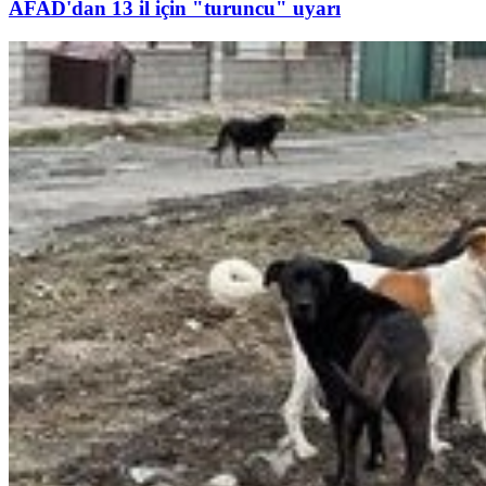
AFAD'dan 13 il için "turuncu" uyarı