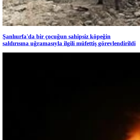
Şanlıurfa'da bir çocuğun sahipsiz köpeğin
saldırısına uğramasıyla ilgili müfettiş görevlendirildi