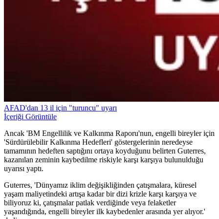
AFAD'dan 13 il için "turuncu" uyarı
İçeriği Görüntüle
Ancak 'BM Engellilik ve Kalkınma Raporu'nun, engelli bireyler için
'Sürdürülebilir Kalkınma Hedefleri' göstergelerinin neredeyse
tamamının hedeften saptığını ortaya koyduğunu belirten Guterres,
kazanılan zeminin kaybedilme riskiyle karşı karşıya bulunulduğu
uyarısı yaptı.
Guterres, 'Dünyamız iklim değişikliğinden çatışmalara, küresel
yaşam maliyetindeki artışa kadar bir dizi krizle karşı karşıya ve
biliyoruz ki, çatışmalar patlak verdiğinde veya felaketler
yaşandığında, engelli bireyler ilk kaybedenler arasında yer alıyor.'