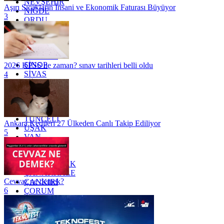
NEVŞEHİR
Aşırı Sıcakların İnsani ve Ekonomik Faturası Büyüyor
NİĞDE
3
ORDU
OSMANİYE
RİZE
SAKARYA
SAMSUN
SİNOP
2026 KPSS ne zaman? sınav tarihleri belli oldu
SİVAS
4
SİİRT
TEKİRDAĞ
TOKAT
TRABZON
TUNCELİ
Ankara Kedileri 27 Ülkeden Canlı Takip Ediliyor
UŞAK
5
VAN
YALOVA
YOZGAT
ZONGULDAK
ÇANAKKALE
Cevvaz ne demek?
ÇANKIRI
6
ÇORUM
İSTANBUL
İZMİR
ŞANLIURFA