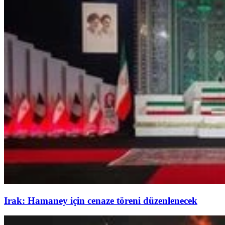
Irak: Hamaney için cenaze töreni düzenlenecek