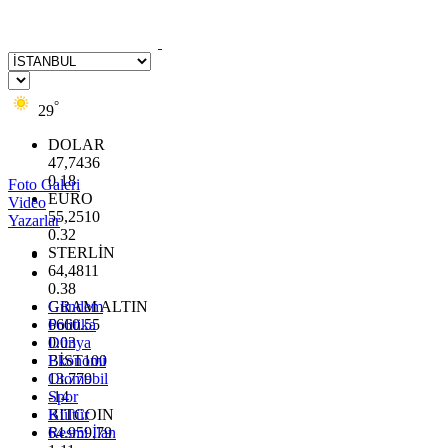
°
29
DOLAR
47,7436
0.18
Foto Galeri
EURO
Video
55,2510
Yazarlar
0.32
STERLİN
64,4811
0.38
GRAM ALTIN
Gündem
6660.55
Politika
0.03
Dünya
BİST100
Ekonomi
13.779
Otomobil
-14
Spor
BITCOIN
Kültür
64.959,79
Resmi İlan