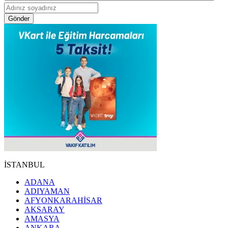
Gönder
İSTANBUL
ADANA
ADIYAMAN
AFYONKARAHİSAR
AKSARAY
AMASYA
ANKARA