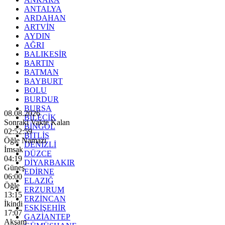
ANTALYA
ARDAHAN
ARTVİN
AYDIN
AĞRI
BALIKESİR
BARTIN
BATMAN
BAYBURT
BOLU
BURDUR
BURSA
08.08.2026
BİLECİK
Sonraki Vakte Kalan
BİNGÖL
02:52:58
BİTLİS
Öğle Namazı
DENİZLİ
İmsak
DÜZCE
04:19
DİYARBAKIR
Güneş
EDİRNE
06:00
ELAZIĞ
Öğle
ERZURUM
13:15
ERZİNCAN
İkindi
ESKİŞEHİR
17:07
GAZİANTEP
Akşam