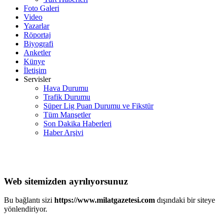
Foto Galeri
Video
Yazarlar
Röportaj
Biyografi
Anketler
Künye
İletişim
Servisler
Hava Durumu
Trafik Durumu
Süper Lig Puan Durumu ve Fikstür
Tüm Manşetler
Son Dakika Haberleri
Haber Arşivi
Web sitemizden ayrılıyorsunuz
Bu bağlantı sizi
https://www.milatgazetesi.com
dışındaki bir siteye
yönlendiriyor.