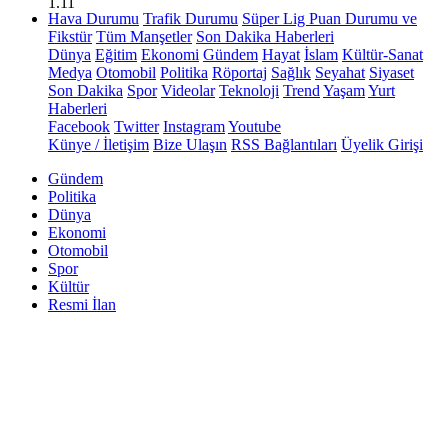
1.11
Hava Durumu
Trafik Durumu
Süper Lig Puan Durumu ve
Fikstür
Tüm Manşetler
Son Dakika Haberleri
Dünya
Eğitim
Ekonomi
Gündem
Hayat
İslam
Kültür-Sanat
Medya
Otomobil
Politika
Röportaj
Sağlık
Seyahat
Siyaset
Son Dakika
Spor
Videolar
Teknoloji
Trend
Yaşam
Yurt
Haberleri
Facebook
Twitter
Instagram
Youtube
Künye / İletişim
Bize Ulaşın
RSS Bağlantıları
Üyelik Girişi
Gündem
Politika
Dünya
Ekonomi
Otomobil
Spor
Kültür
Resmi İlan