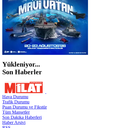
ŞIRNAK
Yükleniyor...
Son Haberler
Hava Durumu
Trafik Durumu
Puan Durumu ve Fikstür
Tüm Manşetler
Son Dakika Haberleri
Haber Arşivi
RSS