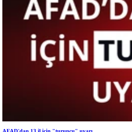
AFAD'dan 13 il için "turuncu" uyarı