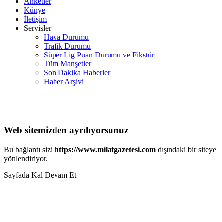
Anketler
Künye
İletişim
Servisler
Hava Durumu
Trafik Durumu
Süper Lig Puan Durumu ve Fikstür
Tüm Manşetler
Son Dakika Haberleri
Haber Arşivi
Web sitemizden ayrılıyorsunuz
Bu bağlantı sizi
https://www.milatgazetesi.com
dışındaki bir siteye
yönlendiriyor.
Sayfada Kal
Devam Et