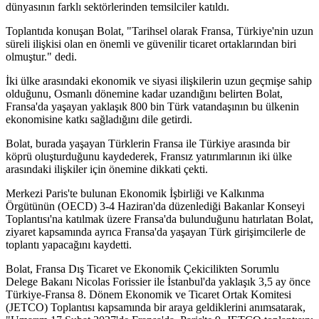
dünyasının farklı sektörlerinden temsilciler katıldı.
Toplantıda konuşan Bolat, "Tarihsel olarak Fransa, Türkiye'nin uzun
süreli ilişkisi olan en önemli ve güvenilir ticaret ortaklarından biri
olmuştur." dedi.
İki ülke arasındaki ekonomik ve siyasi ilişkilerin uzun geçmişe sahip
olduğunu, Osmanlı dönemine kadar uzandığını belirten Bolat,
Fransa'da yaşayan yaklaşık 800 bin Türk vatandaşının bu ülkenin
ekonomisine katkı sağladığını dile getirdi.
Bolat, burada yaşayan Türklerin Fransa ile Türkiye arasında bir
köprü oluşturduğunu kaydederek, Fransız yatırımlarının iki ülke
arasındaki ilişkiler için önemine dikkati çekti.
Merkezi Paris'te bulunan Ekonomik İşbirliği ve Kalkınma
Örgütünün (OECD) 3-4 Haziran'da düzenlediği Bakanlar Konseyi
Toplantısı'na katılmak üzere Fransa'da bulunduğunu hatırlatan Bolat,
ziyaret kapsamında ayrıca Fransa'da yaşayan Türk girişimcilerle de
toplantı yapacağını kaydetti.
Bolat, Fransa Dış Ticaret ve Ekonomik Çekicilikten Sorumlu
Delege Bakanı Nicolas Forissier ile İstanbul'da yaklaşık 3,5 ay önce
Türkiye-Fransa 8. Dönem Ekonomik ve Ticaret Ortak Komitesi
(JETCO) Toplantısı kapsamında bir araya geldiklerini anımsatarak,