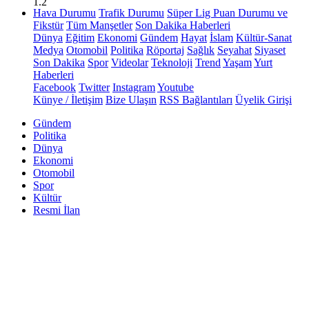
1.2
Hava Durumu
Trafik Durumu
Süper Lig Puan Durumu ve
Fikstür
Tüm Manşetler
Son Dakika Haberleri
Dünya
Eğitim
Ekonomi
Gündem
Hayat
İslam
Kültür-Sanat
Medya
Otomobil
Politika
Röportaj
Sağlık
Seyahat
Siyaset
Son Dakika
Spor
Videolar
Teknoloji
Trend
Yaşam
Yurt
Haberleri
Facebook
Twitter
Instagram
Youtube
Künye / İletişim
Bize Ulaşın
RSS Bağlantıları
Üyelik Girişi
Gündem
Politika
Dünya
Ekonomi
Otomobil
Spor
Kültür
Resmi İlan