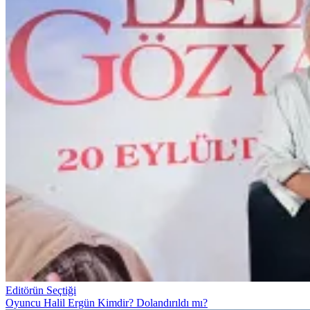
Editörün Seçtiği
Oyuncu Halil Ergün Kimdir? Dolandırıldı mı?