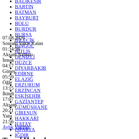
BALIKESİR
BARTIN
BATMAN
BAYBURT
BOLU
BURDUR
BURSA
07.08.2026
BİLECİK
Sonraki Vakte Kalan
BİNGÖL
01:34:54
BİTLİS
Akşam Namazı
DENİZLİ
İmsak
DÜZCE
04:17
DİYARBAKIR
Güneş
EDİRNE
05:59
ELAZIĞ
Öğle
ERZURUM
13:15
ERZİNCAN
İkindi
ESKİŞEHİR
17:07
GAZİANTEP
Akşam
GÜMÜŞHANE
20:21
GİRESUN
Yatsı
HAKKARİ
21:56
HATAY
Aylık Vakitler
ISPARTA
IĞDIR