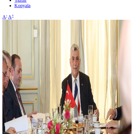
Yazdır
Kopyala
-
+
A
A