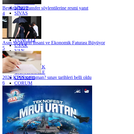
SAMSUN
SİNOP
Beşiktaş'tan transfer söylentilerine resmi yanıt
SİVAS
4
SİİRT
TEKİRDAĞ
TOKAT
TRABZON
TUNCELİ
Aşırı Sıcakların İnsani ve Ekonomik Faturası Büyüyor
UŞAK
5
VAN
YALOVA
YOZGAT
ZONGULDAK
ÇANAKKALE
2026 KPSS ne zaman? sınav tarihleri belli oldu
ÇANKIRI
6
ÇORUM
İSTANBUL
İZMİR
ŞANLIURFA
ŞIRNAK