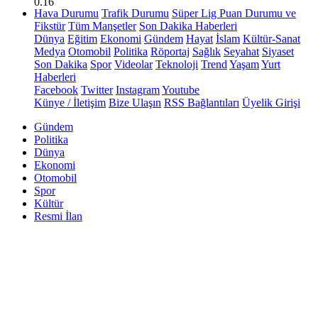
0.16
Hava Durumu
Trafik Durumu
Süper Lig Puan Durumu ve
Fikstür
Tüm Manşetler
Son Dakika Haberleri
Dünya
Eğitim
Ekonomi
Gündem
Hayat
İslam
Kültür-Sanat
Medya
Otomobil
Politika
Röportaj
Sağlık
Seyahat
Siyaset
Son Dakika
Spor
Videolar
Teknoloji
Trend
Yaşam
Yurt
Haberleri
Facebook
Twitter
Instagram
Youtube
Künye / İletişim
Bize Ulaşın
RSS Bağlantıları
Üyelik Girişi
Gündem
Politika
Dünya
Ekonomi
Otomobil
Spor
Kültür
Resmi İlan