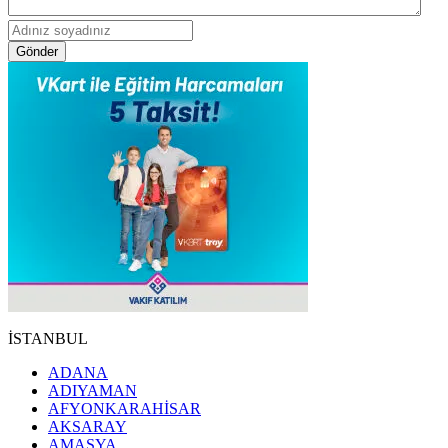
Gönder
İSTANBUL
ADANA
ADIYAMAN
AFYONKARAHİSAR
AKSARAY
AMASYA