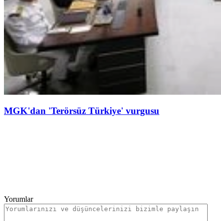
MGK'dan 'Terörsüz Türkiye' vurgusu
Yorumlar