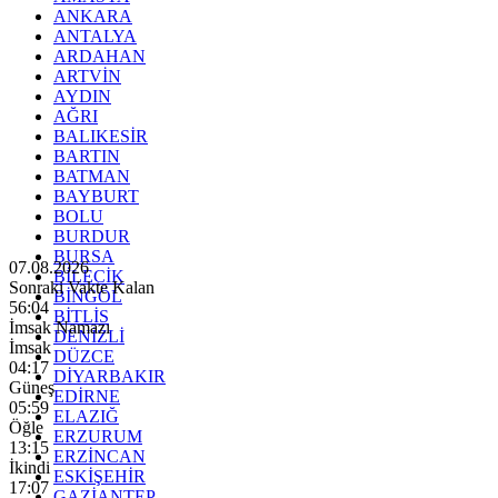
ANKARA
ANTALYA
ARDAHAN
ARTVİN
AYDIN
AĞRI
BALIKESİR
BARTIN
BATMAN
BAYBURT
BOLU
BURDUR
BURSA
07.08.2026
BİLECİK
Sonraki Vakte Kalan
BİNGÖL
56:03
BİTLİS
İmsak Namazı
DENİZLİ
İmsak
DÜZCE
04:17
DİYARBAKIR
Güneş
EDİRNE
05:59
ELAZIĞ
Öğle
ERZURUM
13:15
ERZİNCAN
İkindi
ESKİŞEHİR
17:07
GAZİANTEP