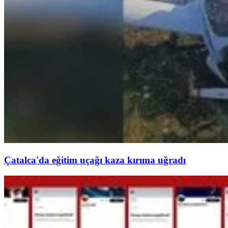
Çatalca'da eğitim uçağı kaza kırıma uğradı