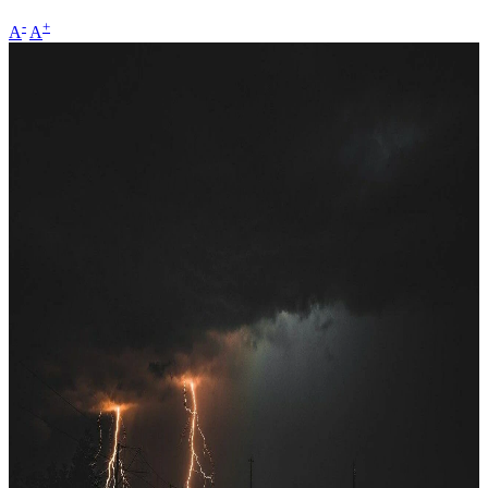
-
+
A
A