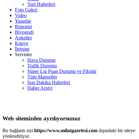
Yurt Haberleri
Foto Galeri
Video
Yazarlar
Röportaj
Biyografi
Anketler
Künye
İletişim
Servisler
Hava Durumu
Trafik Durumu
Süper Lig Puan Durumu ve Fikstür
Tüm Manşetler
Son Dakika Haberleri
Haber Arşivi
Web sitemizden ayrılıyorsunuz
Bu bağlantı sizi
https://www.milatgazetesi.com
dışındaki bir siteye
yönlendiriyor.