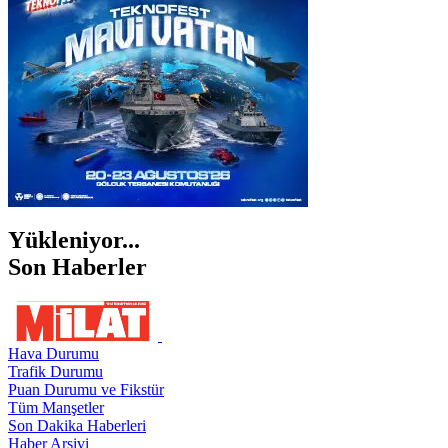
ŞANLIURFA
ŞIRNAK
Yükleniyor...
Son Haberler
Hava Durumu
Trafik Durumu
Puan Durumu ve Fikstür
Tüm Manşetler
Son Dakika Haberleri
Haber Arşivi