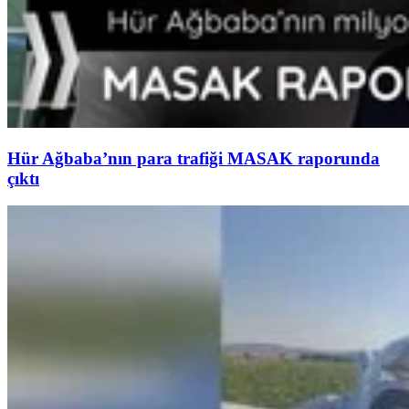
Hür Ağbaba’nın para trafiği MASAK raporunda
çıktı