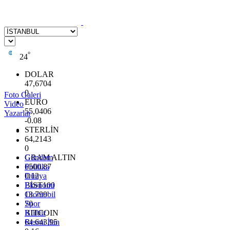
°
24
DOLAR
47,6704
0
Foto Galeri
EURO
Video
55,0406
Yazarlar
-0.08
STERLİN
64,2143
0
GRAM ALTIN
Gündem
6500.87
Politika
0.12
Dünya
BİST100
Ekonomi
13.799
Otomobil
70
Spor
BITCOIN
Kültür
64.643,95
Resmi İlan