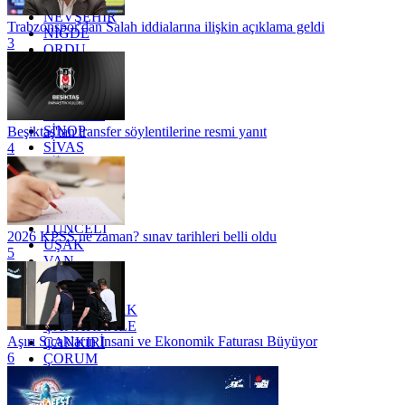
MUŞ
NEVŞEHİR
Trabzonspor'dan Salah iddialarına ilişkin açıklama geldi
NİĞDE
3
ORDU
OSMANİYE
RİZE
SAKARYA
SAMSUN
SİNOP
Beşiktaş'tan transfer söylentilerine resmi yanıt
SİVAS
4
SİİRT
TEKİRDAĞ
TOKAT
TRABZON
TUNCELİ
2026 KPSS ne zaman? sınav tarihleri belli oldu
UŞAK
5
VAN
YALOVA
YOZGAT
ZONGULDAK
ÇANAKKALE
Aşırı Sıcakların İnsani ve Ekonomik Faturası Büyüyor
ÇANKIRI
6
ÇORUM
İSTANBUL
İZMİR