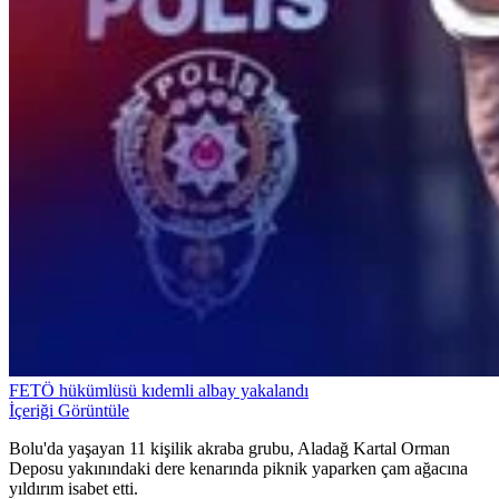
FETÖ hükümlüsü kıdemli albay yakalandı
İçeriği Görüntüle
Bolu'da yaşayan 11 kişilik akraba grubu, Aladağ Kartal Orman
Deposu yakınındaki dere kenarında piknik yaparken çam ağacına
yıldırım isabet etti.