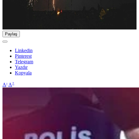
Paylaş
Linkedin
Pinterest
Telegram
Yazdır
Kopyala
-
+
A
A