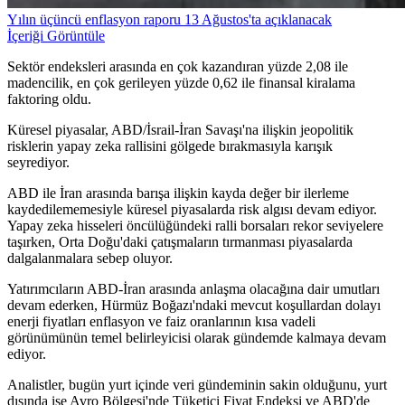
Yılın üçüncü enflasyon raporu 13 Ağustos'ta açıklanacak
İçeriği Görüntüle
Sektör endeksleri arasında en çok kazandıran yüzde 2,08 ile
madencilik, en çok gerileyen yüzde 0,62 ile finansal kiralama
faktoring oldu.
Küresel piyasalar, ABD/İsrail-İran Savaşı'na ilişkin jeopolitik
risklerin yapay zeka rallisini gölgede bırakmasıyla karışık
seyrediyor.
ABD ile İran arasında barışa ilişkin kayda değer bir ilerleme
kaydedilememesiyle küresel piyasalarda risk algısı devam ediyor.
Yapay zeka hisseleri öncülüğündeki ralli borsaları rekor seviyelere
taşırken, Orta Doğu'daki çatışmaların tırmanması piyasalarda
dalgalanmalara sebep oluyor.
Yatırımcıların ABD-İran arasında anlaşma olacağına dair umutları
devam ederken, Hürmüz Boğazı'ndaki mevcut koşullardan dolayı
enerji fiyatları enflasyon ve faiz oranlarının kısa vadeli
görünümünün temel belirleyicisi olarak gündemde kalmaya devam
ediyor.
Analistler, bugün yurt içinde veri gündeminin sakin olduğunu, yurt
dışında ise Avro Bölgesi'nde Tüketici Fiyat Endeksi ve ABD'de