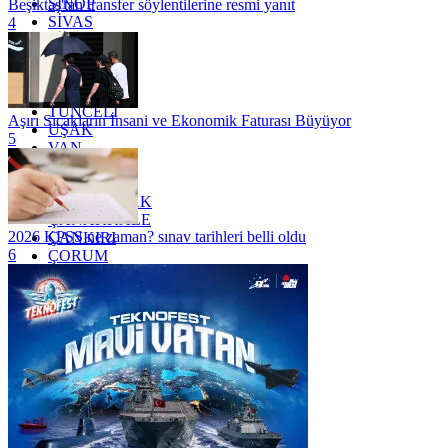
SİNOP
Beşiktaş'tan transfer söylentilerine resmi yanıt
SİVAS
4
SİİRT
TEKİRDAĞ
TOKAT
TRABZON
TUNCELİ
Aşırı Sıcakların İnsani ve Ekonomik Faturası Büyüyor
UŞAK
5
VAN
YALOVA
YOZGAT
ZONGULDAK
ÇANAKKALE
2026 KPSS ne zaman? sınav tarihleri belli oldu
ÇANKIRI
6
ÇORUM
İSTANBUL
İZMİR
ŞANLIURFA
ŞIRNAK