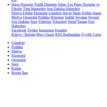
0.87
Hava Durumu
Trafik Durumu
Süper Lig Puan Durumu ve
Fikstür
Tüm Manşetler
Son Dakika Haberleri
Dünya
Eğitim
Ekonomi
Gündem
Hayat
İslam
Kültür-Sanat
Medya
Otomobil
Politika
Röportaj
Sağlık
Seyahat
Siyaset
Son Dakika
Spor
Videolar
Teknoloji
Trend
Yaşam
Yurt
Haberleri
Facebook
Twitter
Instagram
Youtube
Künye / İletişim
Bize Ulaşın
RSS Bağlantıları
Üyelik Girişi
Gündem
Politika
Dünya
Ekonomi
Otomobil
Spor
Kültür
Resmi İlan