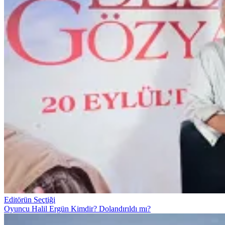
Editörün Seçtiği
Oyuncu Halil Ergün Kimdir? Dolandırıldı mı?