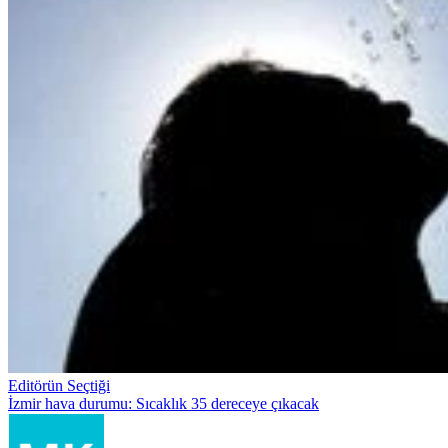
Editörün Seçtiği
İzmir hava durumu: Sıcaklık 35 dereceye çıkacak