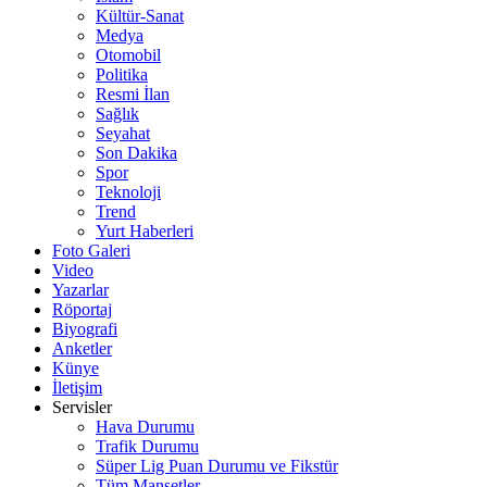
Kültür-Sanat
Medya
Otomobil
Politika
Resmi İlan
Sağlık
Seyahat
Son Dakika
Spor
Teknoloji
Trend
Yurt Haberleri
Foto Galeri
Video
Yazarlar
Röportaj
Biyografi
Anketler
Künye
İletişim
Servisler
Hava Durumu
Trafik Durumu
Süper Lig Puan Durumu ve Fikstür
Tüm Manşetler