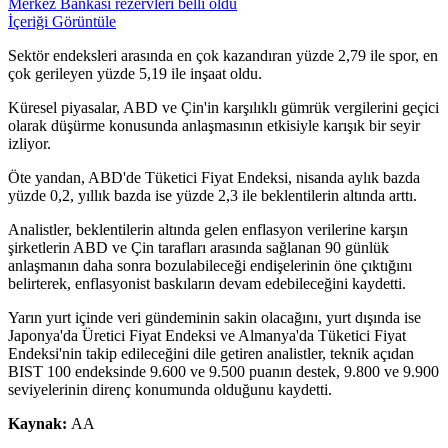
Merkez Bankası rezervleri belli oldu
İçeriği Görüntüle
Sektör endeksleri arasında en çok kazandıran yüzde 2,79 ile spor, en
çok gerileyen yüzde 5,19 ile inşaat oldu.
Küresel piyasalar, ABD ve Çin'in karşılıklı gümrük vergilerini geçici
olarak düşürme konusunda anlaşmasının etkisiyle karışık bir seyir
izliyor.
Öte yandan, ABD'de Tüketici Fiyat Endeksi, nisanda aylık bazda
yüzde 0,2, yıllık bazda ise yüzde 2,3 ile beklentilerin altında arttı.
Analistler, beklentilerin altında gelen enflasyon verilerine karşın
şirketlerin ABD ve Çin tarafları arasında sağlanan 90 günlük
anlaşmanın daha sonra bozulabileceği endişelerinin öne çıktığını
belirterek, enflasyonist baskıların devam edebileceğini kaydetti.
Yarın yurt içinde veri gündeminin sakin olacağını, yurt dışında ise
Japonya'da Üretici Fiyat Endeksi ve Almanya'da Tüketici Fiyat
Endeksi'nin takip edileceğini dile getiren analistler, teknik açıdan
BIST 100 endeksinde 9.600 ve 9.500 puanın destek, 9.800 ve 9.900
seviyelerinin direnç konumunda olduğunu kaydetti.
Kaynak:
AA