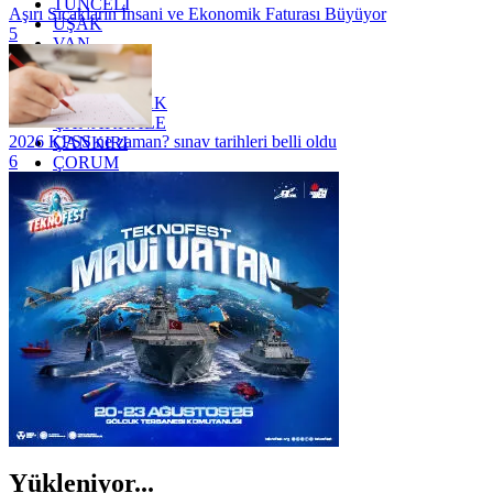
TUNCELİ
Aşırı Sıcakların İnsani ve Ekonomik Faturası Büyüyor
UŞAK
5
VAN
YALOVA
YOZGAT
ZONGULDAK
ÇANAKKALE
2026 KPSS ne zaman? sınav tarihleri belli oldu
ÇANKIRI
6
ÇORUM
İSTANBUL
İZMİR
ŞANLIURFA
ŞIRNAK
Yükleniyor...