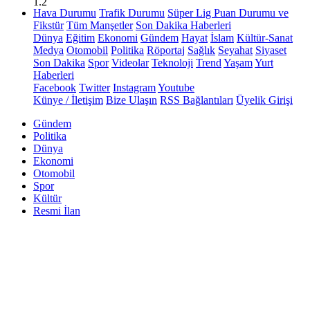
1.2
Hava Durumu
Trafik Durumu
Süper Lig Puan Durumu ve
Fikstür
Tüm Manşetler
Son Dakika Haberleri
Dünya
Eğitim
Ekonomi
Gündem
Hayat
İslam
Kültür-Sanat
Medya
Otomobil
Politika
Röportaj
Sağlık
Seyahat
Siyaset
Son Dakika
Spor
Videolar
Teknoloji
Trend
Yaşam
Yurt
Haberleri
Facebook
Twitter
Instagram
Youtube
Künye / İletişim
Bize Ulaşın
RSS Bağlantıları
Üyelik Girişi
Gündem
Politika
Dünya
Ekonomi
Otomobil
Spor
Kültür
Resmi İlan