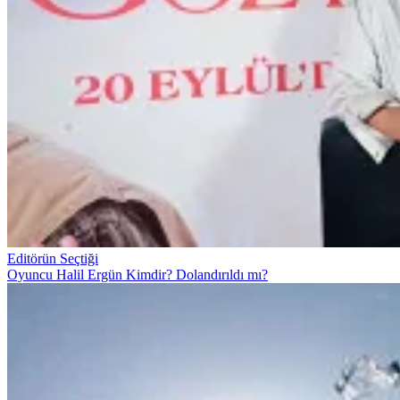
Editörün Seçtiği
Oyuncu Halil Ergün Kimdir? Dolandırıldı mı?