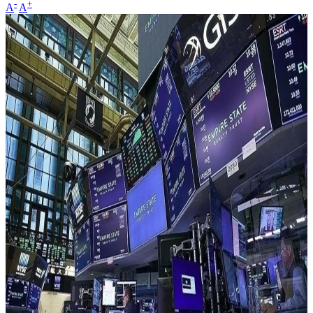
-
+
A
A