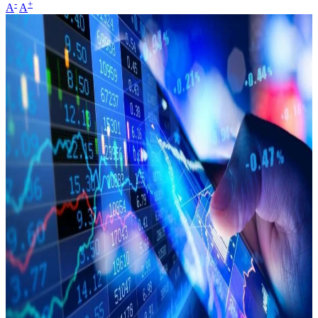
-
+
A
A