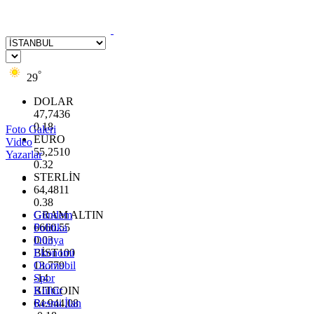
°
29
DOLAR
47,7436
0.18
Foto Galeri
EURO
Video
55,2510
Yazarlar
0.32
STERLİN
64,4811
0.38
GRAM ALTIN
Gündem
6660.55
Politika
0.03
Dünya
BİST100
Ekonomi
13.779
Otomobil
-14
Spor
BITCOIN
Kültür
64.944,08
Resmi İlan