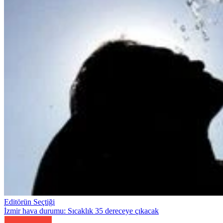
Editörün Seçtiği
İzmir hava durumu: Sıcaklık 35 dereceye çıkacak