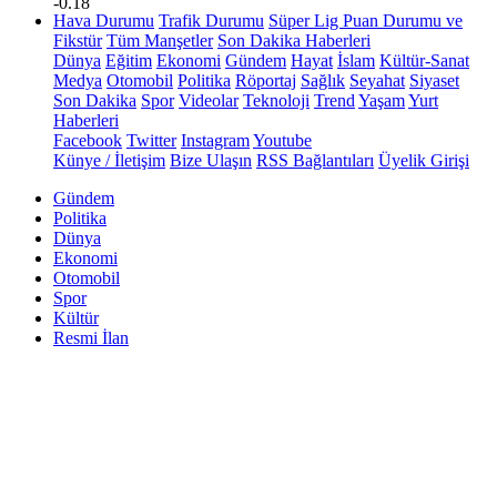
-0.18
Hava Durumu
Trafik Durumu
Süper Lig Puan Durumu ve
Fikstür
Tüm Manşetler
Son Dakika Haberleri
Dünya
Eğitim
Ekonomi
Gündem
Hayat
İslam
Kültür-Sanat
Medya
Otomobil
Politika
Röportaj
Sağlık
Seyahat
Siyaset
Son Dakika
Spor
Videolar
Teknoloji
Trend
Yaşam
Yurt
Haberleri
Facebook
Twitter
Instagram
Youtube
Künye / İletişim
Bize Ulaşın
RSS Bağlantıları
Üyelik Girişi
Gündem
Politika
Dünya
Ekonomi
Otomobil
Spor
Kültür
Resmi İlan