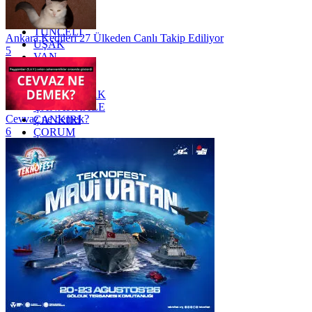
TOKAT
TRABZON
TUNCELİ
Ankara Kedileri 27 Ülkeden Canlı Takip Ediliyor
UŞAK
5
VAN
YALOVA
YOZGAT
ZONGULDAK
ÇANAKKALE
Cevvaz ne demek?
ÇANKIRI
6
ÇORUM
İSTANBUL
İZMİR
ŞANLIURFA
ŞIRNAK