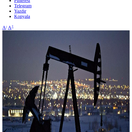
Pinterest
Telegram
Yazdır
Kopyala
-
+
A
A