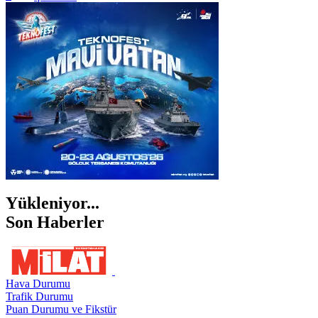
İSTANBUL
İZMİR
ŞANLIURFA
ŞIRNAK
Yükleniyor...
Son Haberler
Hava Durumu
Trafik Durumu
Puan Durumu ve Fikstür