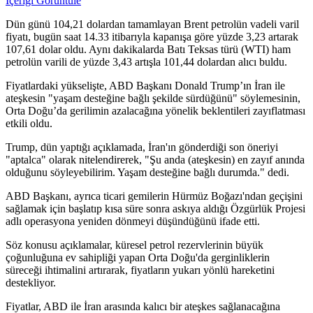
İçeriği Görüntüle
Dün günü 104,21 dolardan tamamlayan Brent petrolün vadeli varil
fiyatı, bugün saat 14.33 itibarıyla kapanışa göre yüzde 3,23 artarak
107,61 dolar oldu. Aynı dakikalarda Batı Teksas türü (WTI) ham
petrolün varili de yüzde 3,43 artışla 101,44 dolardan alıcı buldu.
Fiyatlardaki yükselişte, ABD Başkanı Donald Trump’ın İran ile
ateşkesin "yaşam desteğine bağlı şekilde sürdüğünü" söylemesinin,
Orta Doğu’da gerilimin azalacağına yönelik beklentileri zayıflatması
etkili oldu.
Trump, dün yaptığı açıklamada, İran'ın gönderdiği son öneriyi
"aptalca" olarak nitelendirerek, "Şu anda (ateşkesin) en zayıf anında
olduğunu söyleyebilirim. Yaşam desteğine bağlı durumda." dedi.
ABD Başkanı, ayrıca ticari gemilerin Hürmüz Boğazı'ndan geçişini
sağlamak için başlatıp kısa süre sonra askıya aldığı Özgürlük Projesi
adlı operasyona yeniden dönmeyi düşündüğünü ifade etti.
Söz konusu açıklamalar, küresel petrol rezervlerinin büyük
çoğunluğuna ev sahipliği yapan Orta Doğu'da gerginliklerin
süreceği ihtimalini artırarak, fiyatların yukarı yönlü hareketini
destekliyor.
Fiyatlar, ABD ile İran arasında kalıcı bir ateşkes sağlanacağına