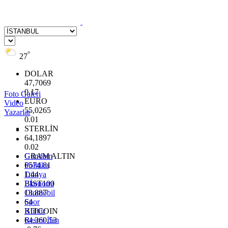
°
27
DOLAR
47,7069
0.17
Foto Galeri
EURO
Video
55,0265
Yazarlar
0.01
STERLİN
64,1897
0.02
GRAM ALTIN
Gündem
6574.81
Politika
1.44
Dünya
BİST100
Ekonomi
13.887
Otomobil
64
Spor
BITCOIN
Kültür
64.360,53
Resmi İlan