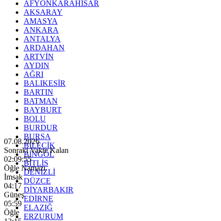
AFYONKARAHİSAR
AKSARAY
AMASYA
ANKARA
ANTALYA
ARDAHAN
ARTVİN
AYDIN
AĞRI
BALIKESİR
BARTIN
BATMAN
BAYBURT
BOLU
BURDUR
BURSA
07.08.2026
BİLECİK
Sonraki Vakte Kalan
BİNGÖL
02:09:53
BİTLİS
Öğle Namazı
DENİZLİ
İmsak
DÜZCE
04:17
DİYARBAKIR
Güneş
EDİRNE
05:59
ELAZIĞ
Öğle
ERZURUM