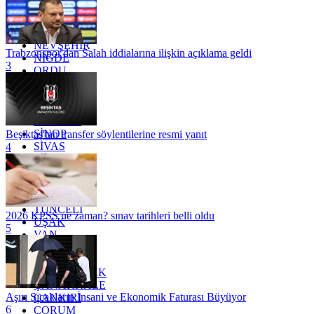
MERSİN
MUĞLA
MUŞ
NEVŞEHİR
Trabzonspor'dan Salah iddialarına ilişkin açıklama geldi
NİĞDE
3
ORDU
OSMANİYE
RİZE
SAKARYA
SAMSUN
SİNOP
Beşiktaş'tan transfer söylentilerine resmi yanıt
SİVAS
4
SİİRT
TEKİRDAĞ
TOKAT
TRABZON
TUNCELİ
2026 KPSS ne zaman? sınav tarihleri belli oldu
UŞAK
5
VAN
YALOVA
YOZGAT
ZONGULDAK
ÇANAKKALE
Aşırı Sıcakların İnsani ve Ekonomik Faturası Büyüyor
ÇANKIRI
6
ÇORUM