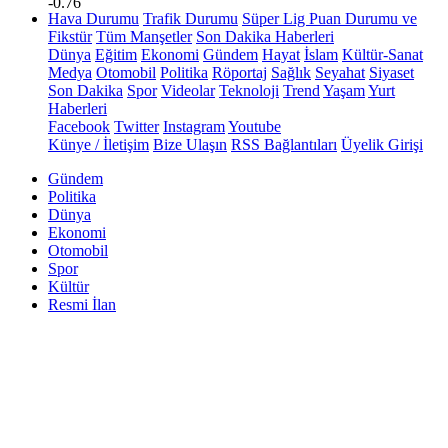
-0.76
Hava Durumu
Trafik Durumu
Süper Lig Puan Durumu ve
Fikstür
Tüm Manşetler
Son Dakika Haberleri
Dünya
Eğitim
Ekonomi
Gündem
Hayat
İslam
Kültür-Sanat
Medya
Otomobil
Politika
Röportaj
Sağlık
Seyahat
Siyaset
Son Dakika
Spor
Videolar
Teknoloji
Trend
Yaşam
Yurt
Haberleri
Facebook
Twitter
Instagram
Youtube
Künye / İletişim
Bize Ulaşın
RSS Bağlantıları
Üyelik Girişi
Gündem
Politika
Dünya
Ekonomi
Otomobil
Spor
Kültür
Resmi İlan