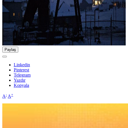
Paylaş
Linkedin
Pinterest
Telegram
Yazdır
Kopyala
-
+
A
A