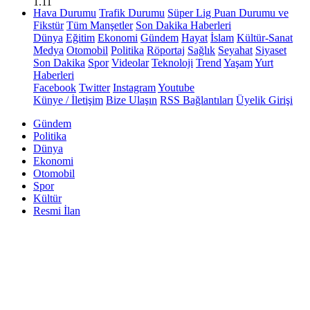
1.11
Hava Durumu
Trafik Durumu
Süper Lig Puan Durumu ve
Fikstür
Tüm Manşetler
Son Dakika Haberleri
Dünya
Eğitim
Ekonomi
Gündem
Hayat
İslam
Kültür-Sanat
Medya
Otomobil
Politika
Röportaj
Sağlık
Seyahat
Siyaset
Son Dakika
Spor
Videolar
Teknoloji
Trend
Yaşam
Yurt
Haberleri
Facebook
Twitter
Instagram
Youtube
Künye / İletişim
Bize Ulaşın
RSS Bağlantıları
Üyelik Girişi
Gündem
Politika
Dünya
Ekonomi
Otomobil
Spor
Kültür
Resmi İlan