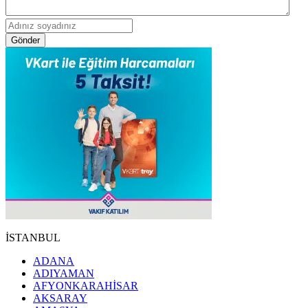
Gönder
İSTANBUL
ADANA
ADIYAMAN
AFYONKARAHİSAR
AKSARAY