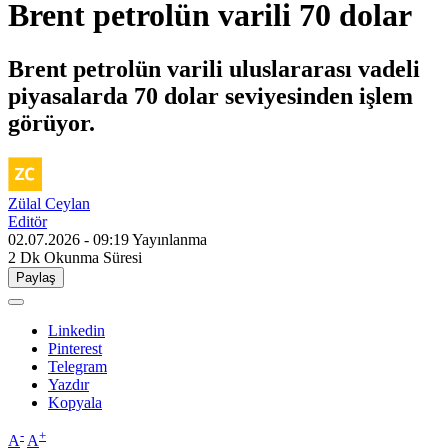
Brent petrolün varili 70 dolar
Brent petrolün varili uluslararası vadeli
piyasalarda 70 dolar seviyesinden işlem
görüyor.
Zülal Ceylan
Editör
02.07.2026 - 09:19
Yayınlanma
2 Dk
Okunma Süresi
Paylaş
Linkedin
Pinterest
Telegram
Yazdır
Kopyala
-
+
A
A