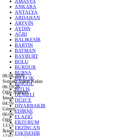
AMASYA
ANKARA
ANTALYA
ARDAHAN
ARTVİN
AYDIN
AĞRI
BALIKESİR
BARTIN
BATMAN
BAYBURT
BOLU
BURDUR
BURSA
08.08.2026
BİLECİK
Sonraki Vakte Kalan
BİNGÖL
06:19:24
BİTLİS
Öğle Namazı
DENİZLİ
İmsak
DÜZCE
04:19
DİYARBAKIR
Güneş
EDİRNE
06:00
ELAZIĞ
Öğle
ERZURUM
13:15
ERZİNCAN
İkindi
ESKİŞEHİR
17:07