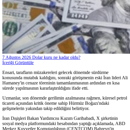
7 Ağustos 2026 Dolar kuru ne kadar oldu?
İçeriği Görüntüle
Ensari, tarafların müzakereleri gelecek dönemde sürdürme
konusunda mutabık kaldığını, sonraki görüşmenin eski İran lideri Ali
Hamaney'in cenaze töreninin tamamlanmasının ardından en kısa
sürede yapılmasının kararlaştırıldığını ifade etti.
Uzmanlar, son dönemde gerilimin azalmasına rağmen, küresel petrol
ticareti açısından kritik öneme sahip Hürmüz Boğazı'ndaki
gelişmelerin yakından takip edildiğini belirtiyor.
İran Dışişleri Bakan Yardımcısı Kazım Garibabadi, X şirketinin
sosyal medya platformundaki hesabından yaptığı açıklamada, ABD
Merkez Kuvvetler Komutanlığının (CENTCOM) Bahreyn'in