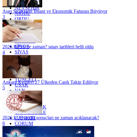
MUŞ
NEVŞEHİR
Aşırı Sıcakların İnsani ve Ekonomik Faturası Büyüyor
NİĞDE
3
ORDU
OSMANİYE
RİZE
SAKARYA
SAMSUN
SİNOP
2026 KPSS ne zaman? sınav tarihleri belli oldu
SİVAS
4
SİİRT
TEKİRDAĞ
TOKAT
TRABZON
TUNCELİ
Ankara Kedileri 27 Ülkeden Canlı Takip Ediliyor
UŞAK
5
VAN
YALOVA
YOZGAT
ZONGULDAK
ÇANAKKALE
2026 LGS tercih sonuçları ne zaman açıklanacak?
ÇANKIRI
6
ÇORUM
İSTANBUL
İZMİR