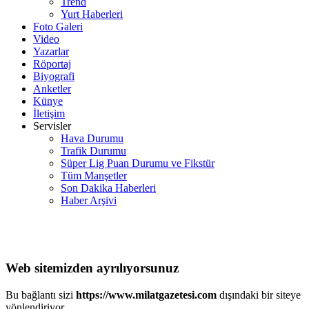
Trend
Yurt Haberleri
Foto Galeri
Video
Yazarlar
Röportaj
Biyografi
Anketler
Künye
İletişim
Servisler
Hava Durumu
Trafik Durumu
Süper Lig Puan Durumu ve Fikstür
Tüm Manşetler
Son Dakika Haberleri
Haber Arşivi
Web sitemizden ayrılıyorsunuz
Bu bağlantı sizi
https://www.milatgazetesi.com
dışındaki bir siteye
yönlendiriyor.