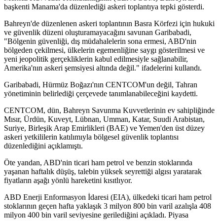
başkenti Manama'da düzenlediği askeri toplantıya tepki gösterdi.
Bahreyn'de düzenlenen askeri toplantının Basra Körfezi için hukuki
ve güvenlik düzeni oluşturamayacağını savunan Garibabadi,
"Bölgenin güvenliği, dış müdahalelerin sona ermesi, ABD'nin
bölgeden çekilmesi, ülkelerin egemenliğine saygı gösterilmesi ve
yeni jeopolitik gerçekliklerin kabul edilmesiyle sağlanabilir,
Amerika'nın askeri şemsiyesi altında değil." ifadelerini kullandı.
Garibabadi, Hürmüz Boğazı'nın CENTCOM'un değil, Tahran
yönetiminin belirlediği çerçevede tanımlanabileceğini kaydetti.
CENTCOM, dün, Bahreyn Savunma Kuvvetlerinin ev sahipliğinde
Mısır, Ürdün, Kuveyt, Lübnan, Umman, Katar, Suudi Arabistan,
Suriye, Birleşik Arap Emirlikleri (BAE) ve Yemen'den üst düzey
askeri yetkililerin katılımıyla bölgesel güvenlik toplantısı
düzenlediğini açıklamıştı.
Öte yandan, ABD'nin ticari ham petrol ve benzin stoklarında
yaşanan haftalık düşüş, talebin yüksek seyrettiği algısı yaratarak
fiyatların aşağı yönlü hareketini kısıtlıyor.
ABD Enerji Enformasyon İdaresi (EIA), ülkedeki ticari ham petrol
stoklarının geçen hafta yaklaşık 3 milyon 800 bin varil azalışla 408
milyon 400 bin varil seviyesine gerilediğini açıkladı. Piyasa