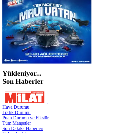
ŞANLIURFA
ŞIRNAK
Yükleniyor...
Son Haberler
Hava Durumu
Trafik Durumu
Puan Durumu ve Fikstür
Tüm Manşetler
Son Dakika Haberleri