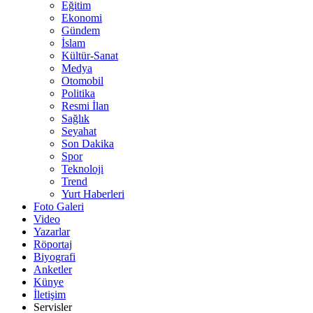
Eğitim
Ekonomi
Gündem
İslam
Kültür-Sanat
Medya
Otomobil
Politika
Resmi İlan
Sağlık
Seyahat
Son Dakika
Spor
Teknoloji
Trend
Yurt Haberleri
Foto Galeri
Video
Yazarlar
Röportaj
Biyografi
Anketler
Künye
İletişim
Servisler