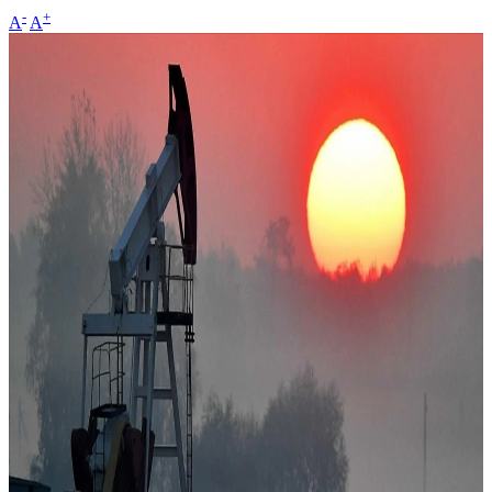
-
+
A
A