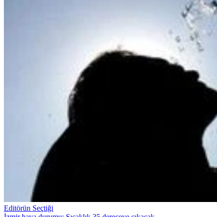
Editörün Seçtiği
İzmir hava durumu: Sıcaklık 35 dereceye çıkacak