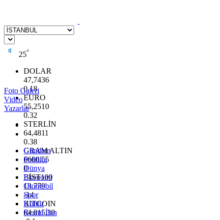
°
25
DOLAR
47,7436
0.18
Foto Galeri
EURO
Video
55,2510
Yazarlar
0.32
STERLİN
64,4811
0.38
GRAM ALTIN
Gündem
6660.55
Politika
0
Dünya
BİST100
Ekonomi
13.779
Otomobil
-14
Spor
BITCOIN
Kültür
64.815,30
Resmi İlan