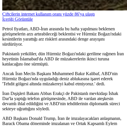
Çiftçilerin internet kullanım oranı yüzde 86'ya ulaştı
İçeriği Görüntüle
Petrol fiyatları, ABD-İran arasında bu hafta yapılması beklenen
görüşmelerin arzı artırabileceği beklentisi ve Hürmüz Boğazı'ndaki
kesintilerin yarattığı arz riskleri arasındaki denge arayışını
sürdürüyor.
Pakistanlı yetkililer, dün Hürmüz Boğazı'ndaki gerilime rağmen İran
heyetinin İslamabad'da ABD ile müzakerelerin ikinci turuna
katılacağını öne sürmüştü.
Ancak İran Meclis Başkanı Muhammed Bakır Kalibaf, ABD'nin
Hürmüz Boğazı'nda uyguladığı deniz ablukasına işaret ederek
'Tehdit gölgesi altında müzakereyi kabul etmiyoruz.' dedi.
İran Dışişleri Bakanı Abbas Erakçi de Pakistanlı mevkidaşı İshak
Dar'la yaptığı telefon görüşmesinde, ABD ile varılan ateşkesin
devamlı ihlal edildiğini ve ABD'nin tehditlerinin diplomatik süreci
sekteye uğrattığını söyledi.
ABD Başkanı Donald Trump, İran ile imzalayacakları anlaşmanın,
Barack Obama döneminde imzalanan ve Ortak Kapsamlı Eylem