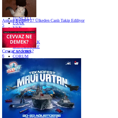
TEKİRDAĞ
TOKAT
TRABZON
TUNCELİ
Ankara Kedileri 27 Ülkeden Canlı Takip Ediliyor
UŞAK
5
VAN
YALOVA
YOZGAT
ZONGULDAK
ÇANAKKALE
Cevvaz ne demek?
ÇANKIRI
6
ÇORUM
İSTANBUL
İZMİR
ŞANLIURFA
ŞIRNAK