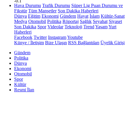
-0.1
Hava Durumu
Trafik Durumu
Süper Lig Puan Durumu ve
Fikstür
Tüm Manşetler
Son Dakika Haberleri
Dünya
Eğitim
Ekonomi
Gündem
Hayat
İslam
Kültür-Sanat
Medya
Otomobil
Politika
Röportaj
Sağlık
Seyahat
Siyaset
Son Dakika
Spor
Videolar
Teknoloji
Trend
Yaşam
Yurt
Haberleri
Facebook
Twitter
Instagram
Youtube
Künye / İletişim
Bize Ulaşın
RSS Bağlantıları
Üyelik Girişi
Gündem
Politika
Dünya
Ekonomi
Otomobil
Spor
Kültür
Resmi İlan