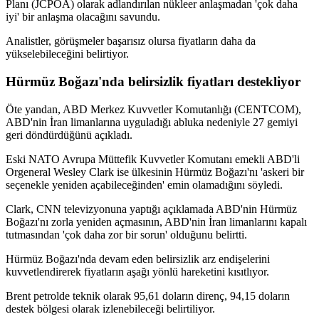
Planı (JCPOA) olarak adlandırılan nükleer anlaşmadan 'çok daha
iyi' bir anlaşma olacağını savundu.
Analistler, görüşmeler başarısız olursa fiyatların daha da
yükselebileceğini belirtiyor.
Hürmüz Boğazı'nda belirsizlik fiyatları destekliyor
Öte yandan, ABD Merkez Kuvvetler Komutanlığı (CENTCOM),
ABD'nin İran limanlarına uyguladığı abluka nedeniyle 27 gemiyi
geri döndürdüğünü açıkladı.
Eski NATO Avrupa Müttefik Kuvvetler Komutanı emekli ABD'li
Orgeneral Wesley Clark ise ülkesinin Hürmüz Boğazı'nı 'askeri bir
seçenekle yeniden açabileceğinden' emin olamadığını söyledi.
Clark, CNN televizyonuna yaptığı açıklamada ABD'nin Hürmüz
Boğazı'nı zorla yeniden açmasının, ABD'nin İran limanlarını kapalı
tutmasından 'çok daha zor bir sorun' olduğunu belirtti.
Hürmüz Boğazı'nda devam eden belirsizlik arz endişelerini
kuvvetlendirerek fiyatların aşağı yönlü hareketini kısıtlıyor.
Brent petrolde teknik olarak 95,61 doların direnç, 94,15 doların
destek bölgesi olarak izlenebileceği belirtiliyor.