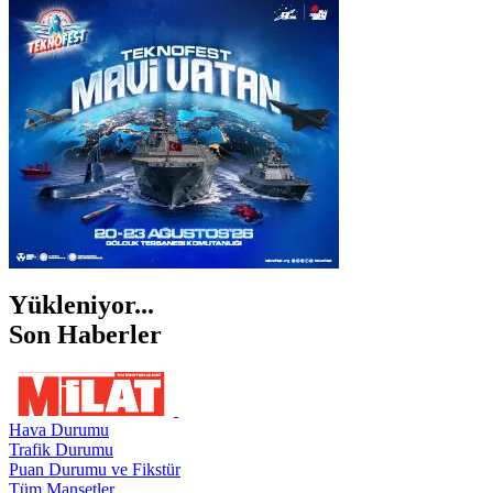
İSTANBUL
İZMİR
ŞANLIURFA
ŞIRNAK
Yükleniyor...
Son Haberler
Hava Durumu
Trafik Durumu
Puan Durumu ve Fikstür
Tüm Manşetler