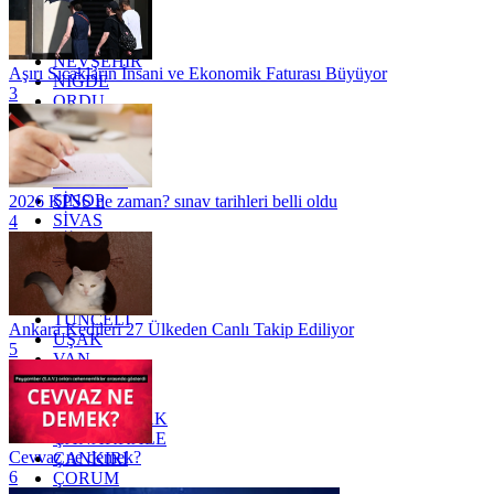
MERSİN
MUĞLA
MUŞ
NEVŞEHİR
Aşırı Sıcakların İnsani ve Ekonomik Faturası Büyüyor
NİĞDE
3
ORDU
OSMANİYE
RİZE
SAKARYA
SAMSUN
SİNOP
2026 KPSS ne zaman? sınav tarihleri belli oldu
SİVAS
4
SİİRT
TEKİRDAĞ
TOKAT
TRABZON
TUNCELİ
Ankara Kedileri 27 Ülkeden Canlı Takip Ediliyor
UŞAK
5
VAN
YALOVA
YOZGAT
ZONGULDAK
ÇANAKKALE
Cevvaz ne demek?
ÇANKIRI
6
ÇORUM