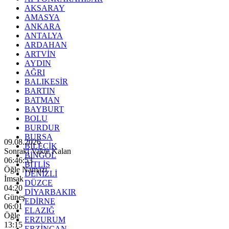
AKSARAY
AMASYA
ANKARA
ANTALYA
ARDAHAN
ARTVİN
AYDIN
AĞRI
BALIKESİR
BARTIN
BATMAN
BAYBURT
BOLU
BURDUR
BURSA
09.08.2026
BİLECİK
Sonraki Vakte Kalan
BİNGÖL
06:46:51
BİTLİS
Öğle Namazı
DENİZLİ
İmsak
DÜZCE
04:20
DİYARBAKIR
Güneş
EDİRNE
06:01
ELAZIĞ
Öğle
ERZURUM
13:15
ERZİNCAN