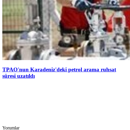
TPAO'nun Karadeniz'deki petrol arama ruhsat
süresi uzatıldı
Yorumlar