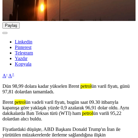
Paylaş
Linkedin
Pinterest
Telegram
Yazdır
Kopyala
-
+
A
A
Dün 98,99 dolara kadar yükselen Brent
petrol
ün varil fiyatı, günü
97,81 dolardan tamamladı.
Brent
petrol
ün vadeli varil fiyatı, bugün saat 09.30 itibarıyla
kapanışa göre yaklaşık yüzde 0,9 azalarak 96,91 dolar oldu. Aynı
dakikalarda Batı Teksas türü (WTI) ham
petrol
ün varili 95,22
dolardan alıcı buldu.
Fiyatlardaki düşüşte, ABD Başkanı Donald Trump'ın İran ile
yürütülen müzakerelerde ilerleme sağlandığına ilişkin