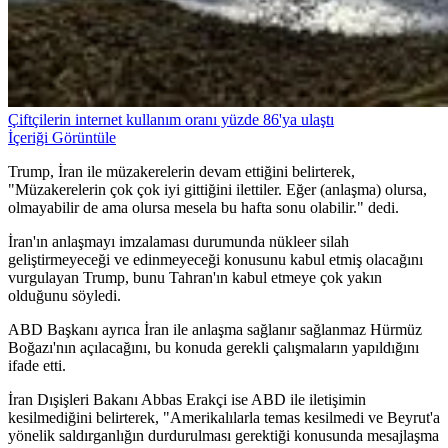
Çiftçilerin internet kullanım oranı yüzde 86'ya ulaştı
İçeriği Görüntüle
Trump, İran ile müzakerelerin devam ettiğini belirterek,
"Müzakerelerin çok çok iyi gittiğini ilettiler. Eğer (anlaşma) olursa,
olmayabilir de ama olursa mesela bu hafta sonu olabilir." dedi.
İran'ın anlaşmayı imzalaması durumunda nükleer silah
geliştirmeyeceği ve edinmeyeceği konusunu kabul etmiş olacağını
vurgulayan Trump, bunu Tahran'ın kabul etmeye çok yakın
olduğunu söyledi.
ABD Başkanı ayrıca İran ile anlaşma sağlanır sağlanmaz Hürmüz
Boğazı'nın açılacağını, bu konuda gerekli çalışmaların yapıldığını
ifade etti.
İran Dışişleri Bakanı Abbas Erakçi ise ABD ile iletişimin
kesilmediğini belirterek, "Amerikalılarla temas kesilmedi ve Beyrut'a
yönelik saldırganlığın durdurulması gerektiği konusunda mesajlaşma