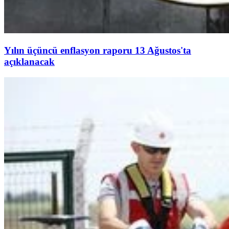
Yılın üçüncü enflasyon raporu 13 Ağustos'ta
açıklanacak