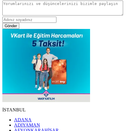
Gönder
İSTANBUL
ADANA
ADIYAMAN
AFYONKARAHİSAR