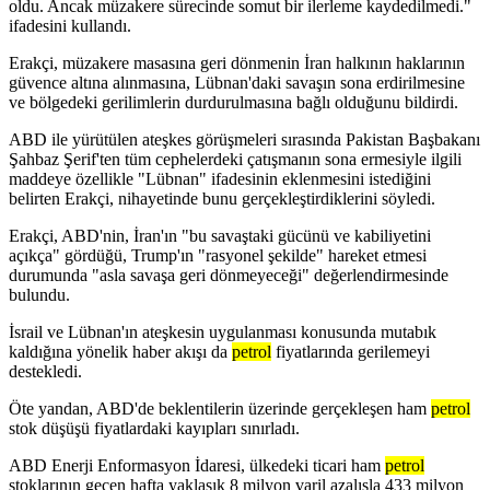
oldu. Ancak müzakere sürecinde somut bir ilerleme kaydedilmedi."
ifadesini kullandı.
Erakçi, müzakere masasına geri dönmenin İran halkının haklarının
güvence altına alınmasına, Lübnan'daki savaşın sona erdirilmesine
ve bölgedeki gerilimlerin durdurulmasına bağlı olduğunu bildirdi.
ABD ile yürütülen ateşkes görüşmeleri sırasında Pakistan Başbakanı
Şahbaz Şerif'ten tüm cephelerdeki çatışmanın sona ermesiyle ilgili
maddeye özellikle "Lübnan" ifadesinin eklenmesini istediğini
belirten Erakçi, nihayetinde bunu gerçekleştirdiklerini söyledi.
Erakçi, ABD'nin, İran'ın "bu savaştaki gücünü ve kabiliyetini
açıkça" gördüğü, Trump'ın "rasyonel şekilde" hareket etmesi
durumunda "asla savaşa geri dönmeyeceği" değerlendirmesinde
bulundu.
İsrail ve Lübnan'ın ateşkesin uygulanması konusunda mutabık
kaldığına yönelik haber akışı da
petrol
fiyatlarında gerilemeyi
destekledi.
Öte yandan, ABD'de beklentilerin üzerinde gerçekleşen ham
petrol
stok düşüşü fiyatlardaki kayıpları sınırladı.
ABD Enerji Enformasyon İdaresi, ülkedeki ticari ham
petrol
stoklarının geçen hafta yaklaşık 8 milyon varil azalışla 433 milyon