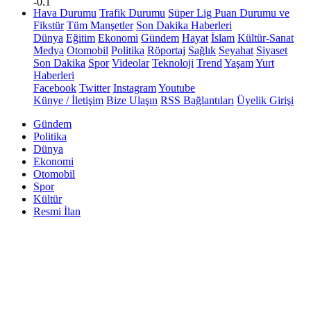
-0.1
Hava Durumu
Trafik Durumu
Süper Lig Puan Durumu ve
Fikstür
Tüm Manşetler
Son Dakika Haberleri
Dünya
Eğitim
Ekonomi
Gündem
Hayat
İslam
Kültür-Sanat
Medya
Otomobil
Politika
Röportaj
Sağlık
Seyahat
Siyaset
Son Dakika
Spor
Videolar
Teknoloji
Trend
Yaşam
Yurt
Haberleri
Facebook
Twitter
Instagram
Youtube
Künye / İletişim
Bize Ulaşın
RSS Bağlantıları
Üyelik Girişi
Gündem
Politika
Dünya
Ekonomi
Otomobil
Spor
Kültür
Resmi İlan