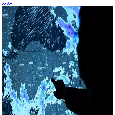
-
+
A
A