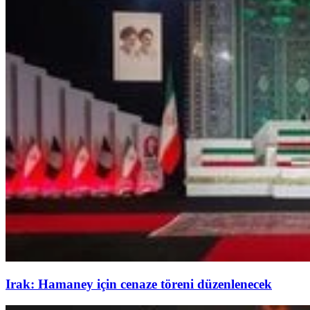
Irak: Hamaney için cenaze töreni düzenlenecek