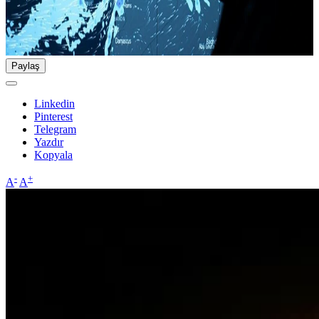
Paylaş
Linkedin
Pinterest
Telegram
Yazdır
Kopyala
-
+
A
A