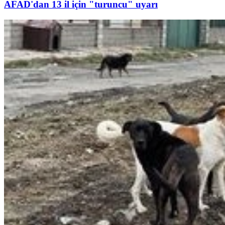
AFAD'dan 13 il için "turuncu" uyarı