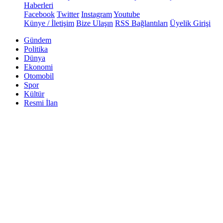
Haberleri
Facebook
Twitter
Instagram
Youtube
Künye / İletişim
Bize Ulaşın
RSS Bağlantıları
Üyelik Girişi
Gündem
Politika
Dünya
Ekonomi
Otomobil
Spor
Kültür
Resmi İlan