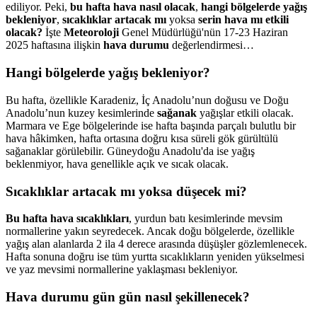
ediliyor. Peki,
bu hafta hava nasıl olacak
,
hangi bölgelerde yağış
bekleniyor
,
sıcaklıklar artacak mı
yoksa
serin hava mı etkili
olacak?
İşte
Meteoroloji
Genel Müdürlüğü'nün 17-23 Haziran
2025 haftasına ilişkin
hava durumu
değerlendirmesi…
Hangi bölgelerde yağış bekleniyor?
Bu hafta, özellikle Karadeniz, İç Anadolu’nun doğusu ve Doğu
Anadolu’nun kuzey kesimlerinde
sağanak
yağışlar etkili olacak.
Marmara ve Ege bölgelerinde ise hafta başında parçalı bulutlu bir
hava hâkimken, hafta ortasına doğru kısa süreli gök gürültülü
sağanaklar görülebilir. Güneydoğu Anadolu'da ise yağış
beklenmiyor, hava genellikle açık ve sıcak olacak.
Sıcaklıklar artacak mı yoksa düşecek mi?
Bu hafta hava sıcaklıkları
, yurdun batı kesimlerinde mevsim
normallerine yakın seyredecek. Ancak doğu bölgelerde, özellikle
yağış alan alanlarda 2 ila 4 derece arasında düşüşler gözlemlenecek.
Hafta sonuna doğru ise tüm yurtta sıcaklıkların yeniden yükselmesi
ve yaz mevsimi normallerine yaklaşması bekleniyor.
Hava durumu gün gün nasıl şekillenecek?