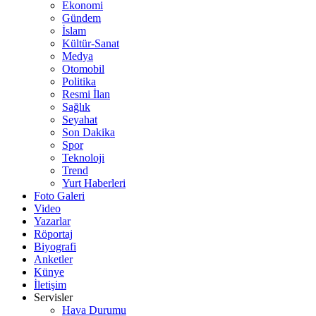
Ekonomi
Gündem
İslam
Kültür-Sanat
Medya
Otomobil
Politika
Resmi İlan
Sağlık
Seyahat
Son Dakika
Spor
Teknoloji
Trend
Yurt Haberleri
Foto Galeri
Video
Yazarlar
Röportaj
Biyografi
Anketler
Künye
İletişim
Servisler
Hava Durumu