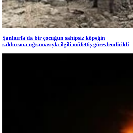
Şanlıurfa'da bir çocuğun sahipsiz köpeğin
saldırısına uğramasıyla ilgili müfettiş görevlendirildi