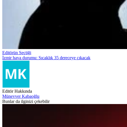
Editörün Seçtiği
İzmir hava durumu: Sıcaklık 35 dereceye çıkacak
Editör Hakkında
Münevver Kabaoğlu
Bunlar da ilginizi çekebilir