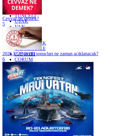
TOKAT
TRABZON
TUNCELİ
Cevvaz ne demek?
UŞAK
5
VAN
YALOVA
YOZGAT
ZONGULDAK
ÇANAKKALE
2026 LGS tercih sonuçları ne zaman açıklanacak?
ÇANKIRI
6
ÇORUM
İSTANBUL
İZMİR
ŞANLIURFA
ŞIRNAK