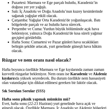
Pazartesi: Marmara ve Ege parçalı bulutlu, Karadeniz’in
doğusu yer yer yağışlı.
Salı: İç Anadolu ve Doğu Anadolu’nun kuzey kesimlerinde
sağanak yağışlar etkili olacak.
Çarşamba: Yağışlar Orta Karadeniz'de yoğunlaşacak. Batı
bölgelerde parçalı ve az bulutlu hava sürecek.
Perşembe ve Cuma: Yurdun büyük bölümünde açık hava
bekleniyor, yalnızca Doğu Karadeniz'de kısa süreli yağmur
geçişleri görülebilir.
Hafta Sonu: Cumartesi ve Pazar günleri hava sıcaklıkları
belirgin şekilde artacak, yurt genelinde güneşli hava hâkim
olacak.
Rüzgar ve nem oranı nasıl olacak?
Hafta boyunca özellikle Marmara ve Ege kıyılarında zaman zaman
kuvvetli rüzgarlar bekleniyor. Nem oranı ise
Karadeniz
ve
Akdeniz
kıyıları
nda yüksek seyredecek. Bu durum özellikle nem hassasiyeti
olan vatandaşlar için dikkat edilmesi gereken bir faktör olacak.
Sık Sorulan Sorular (SSS)
Hafta sonu piknik yapmak mümkün mü?
Evet, hafta sonu (22-23 Haziran) yurt genelinde hava açık ve
güneşli olacak. Özellikle Marmara, İç Anadolu ve Akdeniz bölgeleri