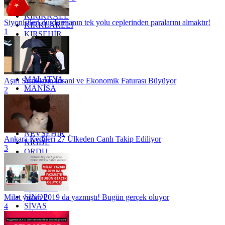
KAYSERİ
KIRIKKALE
Siyonistleri durdurmanın tek yolu ceplerinden paralarını almaktır!
KIRKLARELİ
1
KIRŞEHİR
KOCAELİ
KONYA
KÜTAHYA
KİLİS
MALATYA
Aşırı Sıcakların İnsani ve Ekonomik Faturası Büyüyor
MANİSA
2
MARDİN
MERSİN
MUĞLA
MUŞ
NEVŞEHİR
Ankara Kedileri 27 Ülkeden Canlı Takip Ediliyor
NİĞDE
3
ORDU
OSMANİYE
RİZE
SAKARYA
SAMSUN
SİNOP
Milat yazarı 2019 da yazmıştı! Bugün gerçek oluyor
SİVAS
4
SİİRT
TEKİRDAĞ