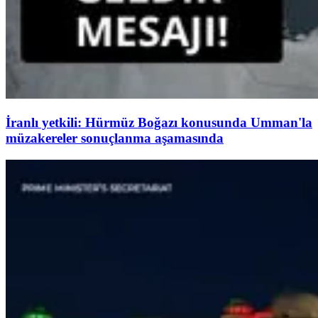
İranlı yetkili: Hürmüz Boğazı konusunda Umman'la
müzakereler sonuçlanma aşamasında