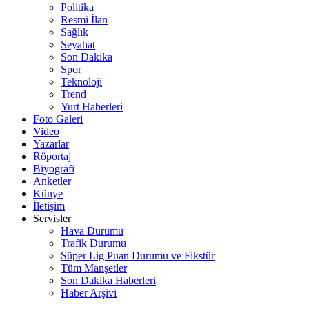
Politika
Resmi İlan
Sağlık
Seyahat
Son Dakika
Spor
Teknoloji
Trend
Yurt Haberleri
Foto Galeri
Video
Yazarlar
Röportaj
Biyografi
Anketler
Künye
İletişim
Servisler
Hava Durumu
Trafik Durumu
Süper Lig Puan Durumu ve Fikstür
Tüm Manşetler
Son Dakika Haberleri
Haber Arşivi