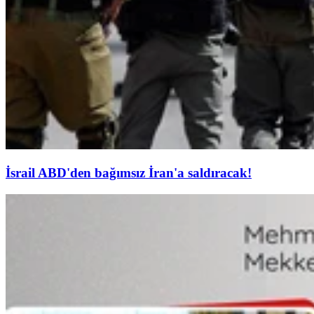
İsrail ABD'den bağımsız İran'a saldıracak!