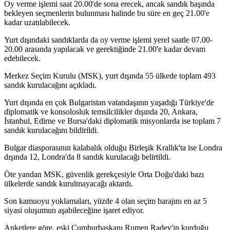
Oy verme işlemi saat 20.00'de sona erecek, ancak sandık başında
bekleyen seçmenlerin bulunması halinde bu süre en geç 21.00'e
kadar uzatılabilecek.
Yurt dışındaki sandıklarda da oy verme işlemi yerel saatle 07.00-
20.00 arasında yapılacak ve gerektiğinde 21.00'e kadar devam
edebilecek.
Merkez Seçim Kurulu (MSK), yurt dışında 55 ülkede toplam 493
sandık kurulacağını açıkladı.
Yurt dışında en çok Bulgaristan vatandaşının yaşadığı Türkiye'de
diplomatik ve konsolosluk temsilcilikler dışında 20, Ankara,
İstanbul, Edirne ve Bursa'daki diplomatik misyonlarda ise toplam 7
sandık kurulacağını bildirildi.
Bulgar diasporasının kalabalık olduğu Birleşik Krallık'ta ise Londra
dışında 12, Londra'da 8 sandık kurulacağı belirtildi.
Öte yandan MSK, güvenlik gerekçesiyle Orta Doğu'daki bazı
ülkelerde sandık kurulmayacağı aktardı.
Son kamuoyu yoklamaları, yüzde 4 olan seçim barajını en az 5
siyasi oluşumun aşabileceğine işaret ediyor.
Anketlere göre, eski Cumhurbaşkanı Rumen Radev'in kurduğu