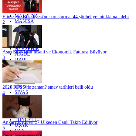
KÜTAHYA
KİLİS
MALATYA
Etimesgut Belediyesi'ne soruşturma: 44 şüpheliye tutuklama talebi
MANİSA
2
MARDİN
MERSİN
MUĞLA
MUŞ
NEVŞEHİR
Aşırı Sıcakların İnsani ve Ekonomik Faturası Büyüyor
NİĞDE
3
ORDU
OSMANİYE
RİZE
SAKARYA
SAMSUN
SİNOP
2026 KPSS ne zaman? sınav tarihleri belli oldu
SİVAS
4
SİİRT
TEKİRDAĞ
TOKAT
TRABZON
TUNCELİ
Ankara Kedileri 27 Ülkeden Canlı Takip Ediliyor
UŞAK
5
VAN
YALOVA