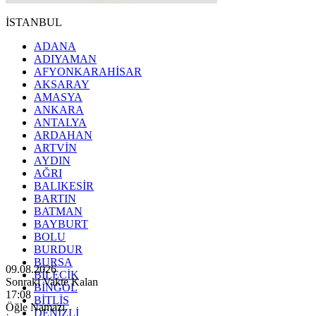
İSTANBUL
ADANA
ADIYAMAN
AFYONKARAHİSAR
AKSARAY
AMASYA
ANKARA
ANTALYA
ARDAHAN
ARTVİN
AYDIN
AĞRI
BALIKESİR
BARTIN
BATMAN
BAYBURT
BOLU
BURDUR
BURSA
09.08.2026
BİLECİK
Sonraki Vakte Kalan
BİNGÖL
17:06
BİTLİS
Öğle Namazı
DENİZLİ