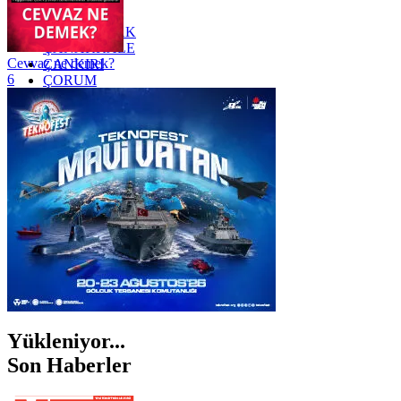
YOZGAT
ZONGULDAK
ÇANAKKALE
Cevvaz ne demek?
ÇANKIRI
6
ÇORUM
İSTANBUL
İZMİR
ŞANLIURFA
ŞIRNAK
Yükleniyor...
Son Haberler