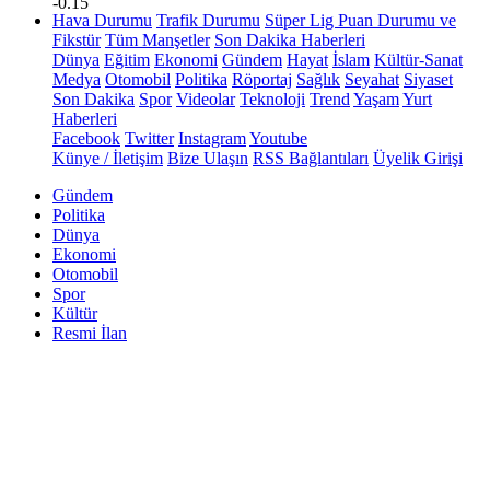
-0.15
Hava Durumu
Trafik Durumu
Süper Lig Puan Durumu ve
Fikstür
Tüm Manşetler
Son Dakika Haberleri
Dünya
Eğitim
Ekonomi
Gündem
Hayat
İslam
Kültür-Sanat
Medya
Otomobil
Politika
Röportaj
Sağlık
Seyahat
Siyaset
Son Dakika
Spor
Videolar
Teknoloji
Trend
Yaşam
Yurt
Haberleri
Facebook
Twitter
Instagram
Youtube
Künye / İletişim
Bize Ulaşın
RSS Bağlantıları
Üyelik Girişi
Gündem
Politika
Dünya
Ekonomi
Otomobil
Spor
Kültür
Resmi İlan