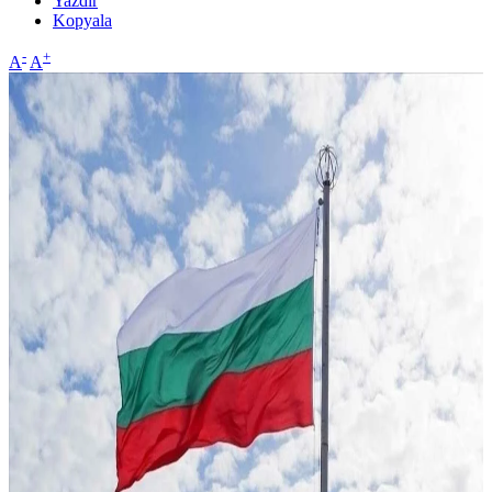
Yazdır
Kopyala
-
+
A
A