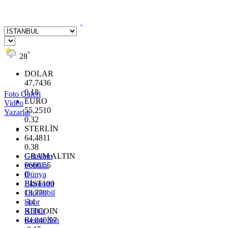
°
28
DOLAR
47,7436
0.18
Foto Galeri
EURO
Video
55,2510
Yazarlar
0.32
STERLİN
64,4811
0.38
GRAM ALTIN
Gündem
6660.55
Politika
0
Dünya
BİST100
Ekonomi
13.779
Otomobil
-14
Spor
BITCOIN
Kültür
64.840,97
Resmi İlan