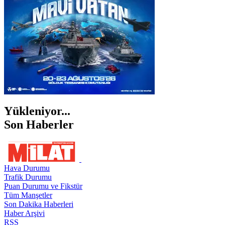
ŞIRNAK
Yükleniyor...
Son Haberler
Hava Durumu
Trafik Durumu
Puan Durumu ve Fikstür
Tüm Manşetler
Son Dakika Haberleri
Haber Arşivi
RSS