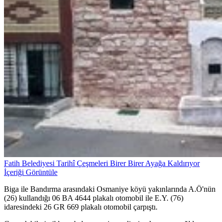
Fatih Belediyesi Tarihî Çeşmeleri Birer Birer Ayağa Kaldırıyor
İçeriği Görüntüle
Biga ile Bandırma arasındaki Osmaniye köyü yakınlarında A.Ö'nün
(26) kullandığı 06 BA 4644 plakalı otomobil ile E.Y. (76)
idaresindeki 26 GR 669 plakalı otomobil çarpıştı.