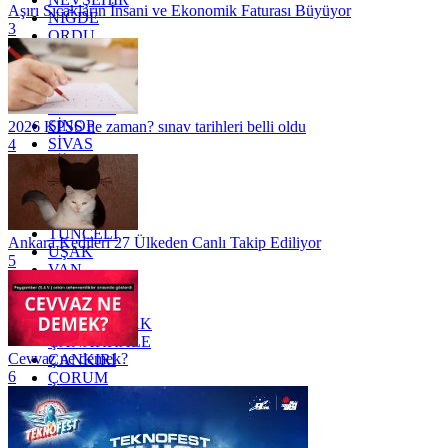
Aşırı Sıcakların İnsani ve Ekonomik Faturası Büyüyor
NİĞDE
3
ORDU
OSMANİYE
RİZE
SAKARYA
SAMSUN
SİNOP
2026 KPSS ne zaman? sınav tarihleri belli oldu
SİVAS
4
SİİRT
TEKİRDAĞ
TOKAT
TRABZON
TUNCELİ
Ankara Kedileri 27 Ülkeden Canlı Takip Ediliyor
UŞAK
5
VAN
YALOVA
YOZGAT
ZONGULDAK
ÇANAKKALE
Cevvaz ne demek?
ÇANKIRI
6
ÇORUM
İSTANBUL
İZMİR
ŞANLIURFA