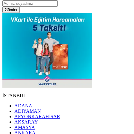
Gönder
İSTANBUL
ADANA
ADIYAMAN
AFYONKARAHİSAR
AKSARAY
AMASYA
ANKARA