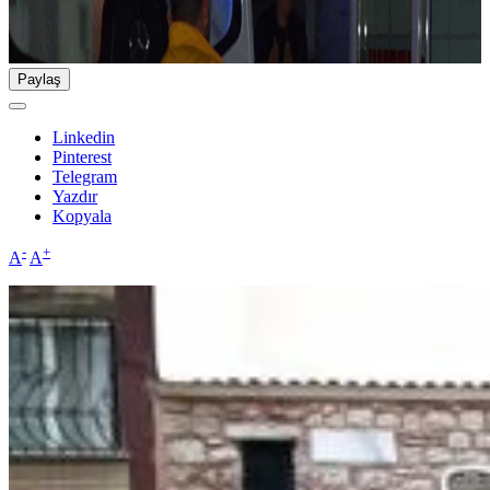
Paylaş
Linkedin
Pinterest
Telegram
Yazdır
Kopyala
-
+
A
A