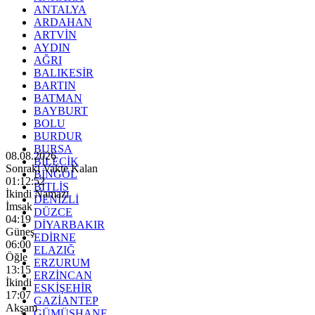
ANTALYA
ARDAHAN
ARTVİN
AYDIN
AĞRI
BALIKESİR
BARTIN
BATMAN
BAYBURT
BOLU
BURDUR
BURSA
08.08.2026
BİLECİK
Sonraki Vakte Kalan
BİNGÖL
01:12:50
BİTLİS
İkindi Namazı
DENİZLİ
İmsak
DÜZCE
04:19
DİYARBAKIR
Güneş
EDİRNE
06:00
ELAZIĞ
Öğle
ERZURUM
13:15
ERZİNCAN
İkindi
ESKİŞEHİR
17:07
GAZİANTEP
Akşam
GÜMÜŞHANE