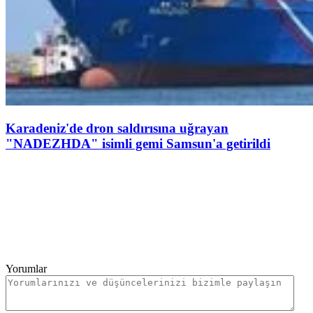
Karadeniz'de dron saldırısına uğrayan
"NADEZHDA" isimli gemi Samsun'a getirildi
Yorumlar