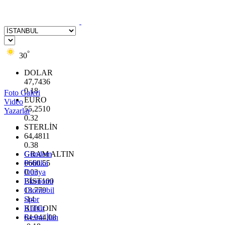
°
30
DOLAR
47,7436
0.18
Foto Galeri
EURO
Video
55,2510
Yazarlar
0.32
STERLİN
64,4811
0.38
GRAM ALTIN
Gündem
6660.55
Politika
0.03
Dünya
BİST100
Ekonomi
13.779
Otomobil
-14
Spor
BITCOIN
Kültür
64.944,08
Resmi İlan