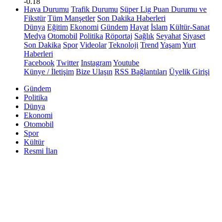
-0.18
Hava Durumu
Trafik Durumu
Süper Lig Puan Durumu ve
Fikstür
Tüm Manşetler
Son Dakika Haberleri
Dünya
Eğitim
Ekonomi
Gündem
Hayat
İslam
Kültür-Sanat
Medya
Otomobil
Politika
Röportaj
Sağlık
Seyahat
Siyaset
Son Dakika
Spor
Videolar
Teknoloji
Trend
Yaşam
Yurt
Haberleri
Facebook
Twitter
Instagram
Youtube
Künye / İletişim
Bize Ulaşın
RSS Bağlantıları
Üyelik Girişi
Gündem
Politika
Dünya
Ekonomi
Otomobil
Spor
Kültür
Resmi İlan