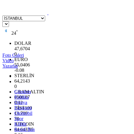
°
24
DOLAR
47,6704
0
Foto Galeri
EURO
Video
55,0406
Yazarlar
-0.08
STERLİN
64,2143
0
GRAM ALTIN
Gündem
6500.87
Politika
0.12
Dünya
BİST100
Ekonomi
13.799
Otomobil
70
Spor
BITCOIN
Kültür
64.643,95
Resmi İlan