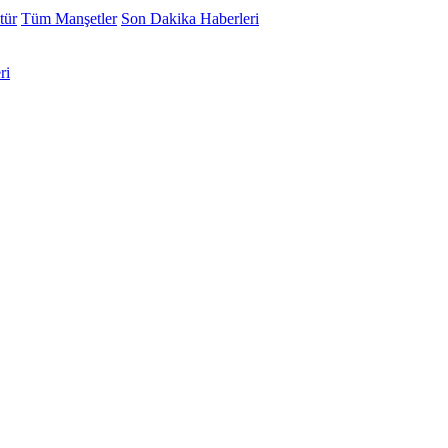
tür
Tüm Manşetler
Son Dakika Haberleri
ri