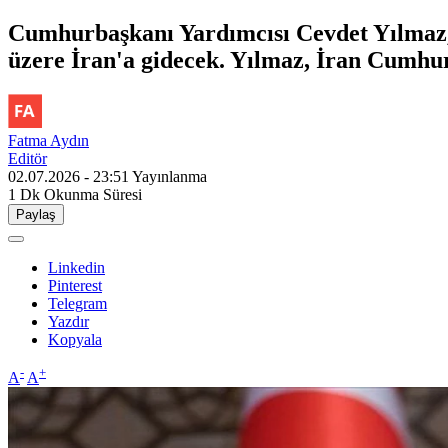
Cumhurbaşkanı Yardımcısı Cevdet Yılmaz, İ
üzere İran'a gidecek. Yılmaz, İran Cumhu
Fatma Aydın
Editör
02.07.2026 - 23:51
Yayınlanma
1 Dk
Okunma Süresi
Paylaş
Linkedin
Pinterest
Telegram
Yazdır
Kopyala
-
+
A
A