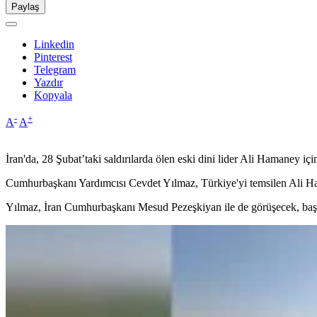
Paylaş
Linkedin
Pinterest
Telegram
Yazdır
Kopyala
-
+
A
A
İran'da, 28 Şubat’taki saldırılarda ölen eski dini lider Ali Hamaney iç
Cumhurbaşkanı Yardımcısı Cevdet Yılmaz, Türkiye'yi temsilen Ali Ha
Yılmaz, İran Cumhurbaşkanı Mesud Pezeşkiyan ile de görüşecek, başsağ