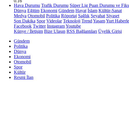
0.16
Hava Durumu
Trafik Durumu
Süper Lig Puan Durumu ve Fiks
Dünya
Eğitim
Ekonomi
Gündem
Hayat
İslam
Kültür-Sanat
Medya
Otomobil
Politika
Röportaj
Sağlık
Seyahat
Siyaset
Son Dakika
Spor
Videolar
Teknoloji
Trend
Yaşam
Yurt Haberle
Facebook
Twitter
Instagram
Youtube
Künye / İletişim
Bize Ulaşın
RSS Bağlantıları
Üyelik Girişi
Gündem
Politika
Dünya
Ekonomi
Otomobil
Spor
Kültür
Resmi İlan