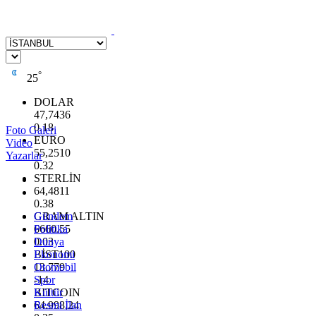
°
25
DOLAR
47,7436
0.18
Foto Galeri
EURO
Video
55,2510
Yazarlar
0.32
STERLİN
64,4811
0.38
GRAM ALTIN
Gündem
6660.55
Politika
0.03
Dünya
BİST100
Ekonomi
13.779
Otomobil
-14
Spor
BITCOIN
Kültür
64.998,24
Resmi İlan