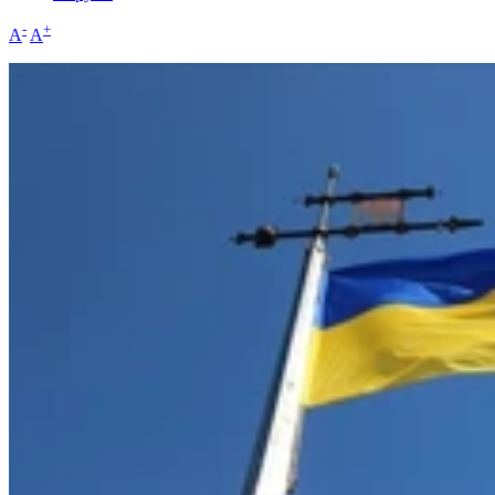
-
+
A
A