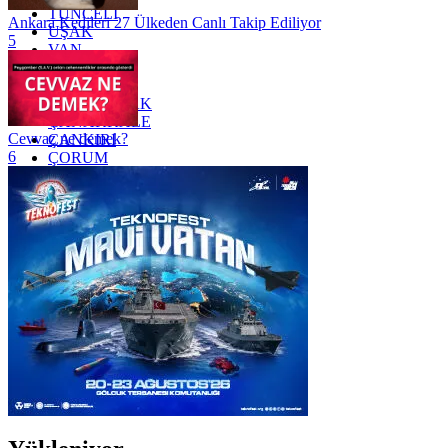
TUNCELİ
Ankara Kedileri 27 Ülkeden Canlı Takip Ediliyor
UŞAK
5
VAN
YALOVA
YOZGAT
ZONGULDAK
ÇANAKKALE
Cevvaz ne demek?
ÇANKIRI
6
ÇORUM
İSTANBUL
İZMİR
ŞANLIURFA
ŞIRNAK