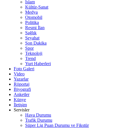
İslam
Kültür-Sanat
Medya
Otomobil
Politika
Resmi İlan
Sağlık
Seyahat
Son Dakika
Spor
Teknoloji
Trend
Yurt Haberleri
Foto Galeri
Video
Yazarlar
Röportaj
Biyografi
Anketler
Künye
İletişim
Servisler
Hava Durumu
Trafik Durumu
Süper Lig Puan Durumu ve Fikstür