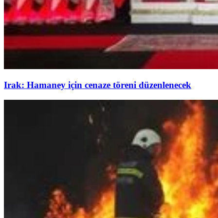
Irak: Hamaney için cenaze töreni düzenlenecek