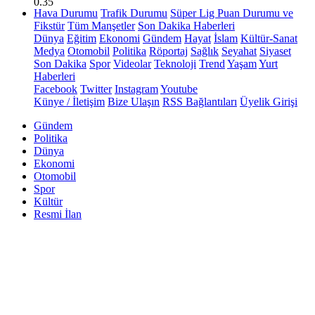
0.35
Hava Durumu
Trafik Durumu
Süper Lig Puan Durumu ve
Fikstür
Tüm Manşetler
Son Dakika Haberleri
Dünya
Eğitim
Ekonomi
Gündem
Hayat
İslam
Kültür-Sanat
Medya
Otomobil
Politika
Röportaj
Sağlık
Seyahat
Siyaset
Son Dakika
Spor
Videolar
Teknoloji
Trend
Yaşam
Yurt
Haberleri
Facebook
Twitter
Instagram
Youtube
Künye / İletişim
Bize Ulaşın
RSS Bağlantıları
Üyelik Girişi
Gündem
Politika
Dünya
Ekonomi
Otomobil
Spor
Kültür
Resmi İlan