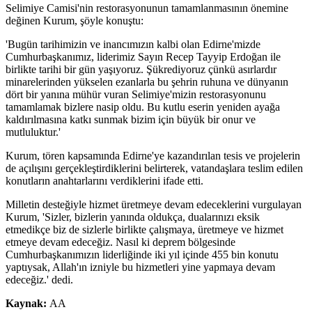
Selimiye Camisi'nin restorasyonunun tamamlanmasının önemine
değinen Kurum, şöyle konuştu:
'Bugün tarihimizin ve inancımızın kalbi olan Edirne'mizde
Cumhurbaşkanımız, liderimiz Sayın Recep Tayyip Erdoğan ile
birlikte tarihi bir gün yaşıyoruz. Şükrediyoruz çünkü asırlardır
minarelerinden yükselen ezanlarla bu şehrin ruhuna ve dünyanın
dört bir yanına mühür vuran Selimiye'mizin restorasyonunu
tamamlamak bizlere nasip oldu. Bu kutlu eserin yeniden ayağa
kaldırılmasına katkı sunmak bizim için büyük bir onur ve
mutluluktur.'
Kurum, tören kapsamında Edirne'ye kazandırılan tesis ve projelerin
de açılışını gerçekleştirdiklerini belirterek, vatandaşlara teslim edilen
konutların anahtarlarını verdiklerini ifade etti.
Milletin desteğiyle hizmet üretmeye devam edeceklerini vurgulayan
Kurum, 'Sizler, bizlerin yanında oldukça, dualarınızı eksik
etmedikçe biz de sizlerle birlikte çalışmaya, üretmeye ve hizmet
etmeye devam edeceğiz. Nasıl ki deprem bölgesinde
Cumhurbaşkanımızın liderliğinde iki yıl içinde 455 bin konutu
yaptıysak, Allah'ın izniyle bu hizmetleri yine yapmaya devam
edeceğiz.' dedi.
Kaynak:
AA