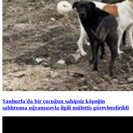
Şanlıurfa'da bir çocuğun sahipsiz köpeğin
saldırısına uğramasıyla ilgili müfettiş görevlendirildi