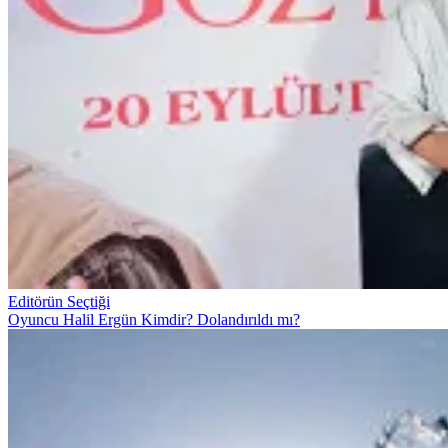
Editörün Seçtiği
Oyuncu Halil Ergün Kimdir? Dolandırıldı mı?