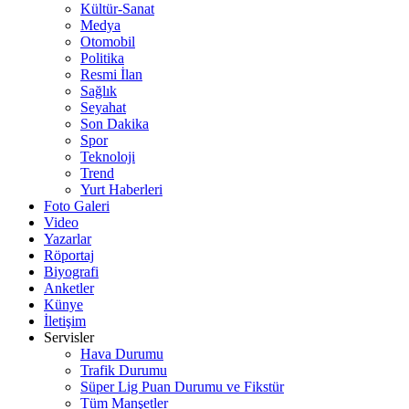
Kültür-Sanat
Medya
Otomobil
Politika
Resmi İlan
Sağlık
Seyahat
Son Dakika
Spor
Teknoloji
Trend
Yurt Haberleri
Foto Galeri
Video
Yazarlar
Röportaj
Biyografi
Anketler
Künye
İletişim
Servisler
Hava Durumu
Trafik Durumu
Süper Lig Puan Durumu ve Fikstür
Tüm Manşetler