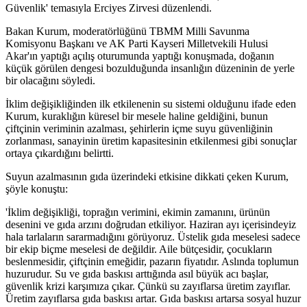
Güvenlik' temasıyla Erciyes Zirvesi düzenlendi.
Bakan Kurum, moderatörlüğünü TBMM Milli Savunma
Komisyonu Başkanı ve AK Parti Kayseri Milletvekili Hulusi
Akar'ın yaptığı açılış oturumunda yaptığı konuşmada, doğanın
küçük görülen dengesi bozulduğunda insanlığın düzeninin de yerle
bir olacağını söyledi.
İklim değişikliğinden ilk etkilenenin su sistemi olduğunu ifade eden
Kurum, kuraklığın küresel bir mesele haline geldiğini, bunun
çiftçinin veriminin azalması, şehirlerin içme suyu güvenliğinin
zorlanması, sanayinin üretim kapasitesinin etkilenmesi gibi sonuçlar
ortaya çıkardığını belirtti.
Suyun azalmasının gıda üzerindeki etkisine dikkati çeken Kurum,
şöyle konuştu:
'İklim değişikliği, toprağın verimini, ekimin zamanını, ürünün
desenini ve gıda arzını doğrudan etkiliyor. Haziran ayı içerisindeyiz
hala tarlaların sararmadığını görüyoruz. Üstelik gıda meselesi sadece
bir ekip biçme meselesi de değildir. Aile bütçesidir, çocukların
beslenmesidir, çiftçinin emeğidir, pazarın fiyatıdır. Aslında toplumun
huzurudur. Su ve gıda baskısı arttığında asıl büyük acı başlar,
güvenlik krizi karşımıza çıkar. Çünkü su zayıflarsa üretim zayıflar.
Üretim zayıflarsa gıda baskısı artar. Gıda baskısı artarsa sosyal huzur