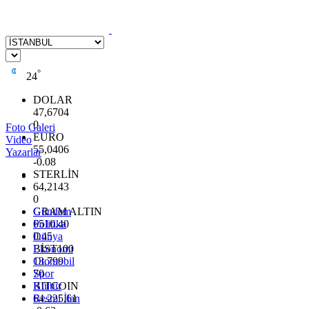
°
24
DOLAR
47,6704
0
Foto Galeri
EURO
Video
55,0406
Yazarlar
-0.08
STERLİN
64,2143
0
GRAM ALTIN
Gündem
6510.40
Politika
0.45
Dünya
BİST100
Ekonomi
13.799
Otomobil
70
Spor
BITCOIN
Kültür
64.225,61
Resmi İlan