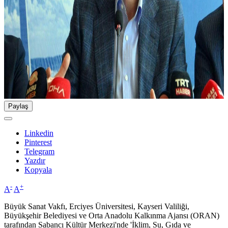
Paylaş
Linkedin
Pinterest
Telegram
Yazdır
Kopyala
-
+
A
A
Büyük Sanat Vakfı, Erciyes Üniversitesi, Kayseri Valiliği,
Büyükşehir Belediyesi ve Orta Anadolu Kalkınma Ajansı (ORAN)
tarafından Sabancı Kültür Merkezi'nde 'İklim, Su, Gıda ve