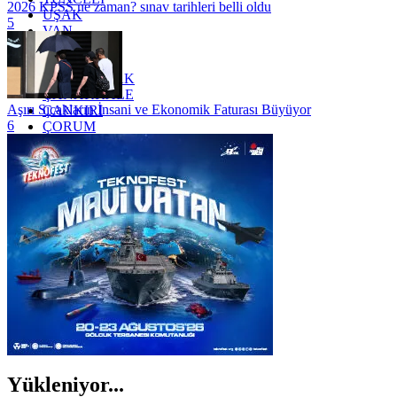
2026 KPSS ne zaman? sınav tarihleri belli oldu
UŞAK
5
VAN
YALOVA
YOZGAT
ZONGULDAK
ÇANAKKALE
Aşırı Sıcakların İnsani ve Ekonomik Faturası Büyüyor
ÇANKIRI
6
ÇORUM
İSTANBUL
İZMİR
ŞANLIURFA
ŞIRNAK
Yükleniyor...