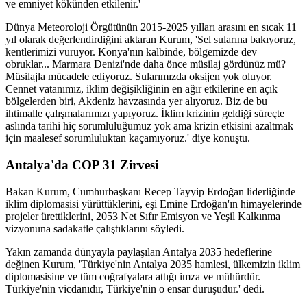
ve emniyet kökünden etkilenir.'
Dünya Meteoroloji Örgütünün 2015-2025 yılları arasını en sıcak 11
yıl olarak değerlendirdiğini aktaran Kurum, 'Sel sularına bakıyoruz,
kentlerimizi vuruyor. Konya'nın kalbinde, bölgemizde dev
obruklar... Marmara Denizi'nde daha önce müsilaj gördünüz mü?
Müsilajla mücadele ediyoruz. Sularımızda oksijen yok oluyor.
Cennet vatanımız, iklim değişikliğinin en ağır etkilerine en açık
bölgelerden biri, Akdeniz havzasında yer alıyoruz. Biz de bu
ihtimalle çalışmalarımızı yapıyoruz. İklim krizinin geldiği süreçte
aslında tarihi hiç sorumluluğumuz yok ama krizin etkisini azaltmak
için maalesef sorumluluktan kaçamıyoruz.' diye konuştu.
Antalya'da COP 31 Zirvesi
Bakan Kurum, Cumhurbaşkanı Recep Tayyip Erdoğan liderliğinde
iklim diplomasisi yürüttüklerini, eşi Emine Erdoğan'ın himayelerinde
projeler ürettiklerini, 2053 Net Sıfır Emisyon ve Yeşil Kalkınma
vizyonuna sadakatle çalıştıklarını söyledi.
Yakın zamanda dünyayla paylaşılan Antalya 2035 hedeflerine
değinen Kurum, 'Türkiye'nin Antalya 2035 hamlesi, ülkemizin iklim
diplomasisine ve tüm coğrafyalara attığı imza ve mühürdür.
Türkiye'nin vicdanıdır, Türkiye'nin o ensar duruşudur.' dedi.