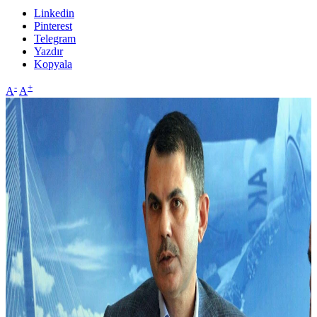
Linkedin
Pinterest
Telegram
Yazdır
Kopyala
-
+
A
A