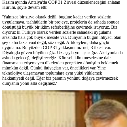
Kasım ayında Antalya'da COP 31 Zirvesi düzenleneceğini anlatan
Kurum, şöyle devam etti:
'Yalnızca bir zirve olarak değil, bugüne kadar verilen sözlerin
uygulamaya, taahhütlerin bir projeye, projelerin de sahada sonuca
dönüştüğü büyük bir iklim seferberliğine çevirmek istiyoruz. Biz
diyoruz ki Türkiye olarak verilen sözlerle sahadaki uygulama
arasında hala çok büyük mesafe var. Dünyanın bugün ihtiyacı olan
şey daha fazla vaat değil, söz değil. Artık eylem, daha güçlü
uygulama. Bu yüzden COP 31 yaklaşımımız net, 3 ilkesi var.
Diyalogla güven büyüteceğiz. Uzlaşıyla yol açacağız. Aksiyonla da
aslında geleceği değiştireceğiz. Küresel iklim meselesine dair
finansmana erişemeyen ülkelerden gerçekten dönüşüm beklemek
mümkün değil. Çünkü ihtiyaçları var, öncelikleri var. Yine
teknolojiye ulaşamayan toplumlara aynı yükü yüklemek
hakkaniyetli değil. Eğer biz paranın yönünü doğaya çevirmezsek
dünyanın yönü asla değişmez.'