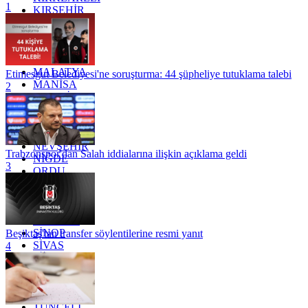
1
KIRŞEHİR
KOCAELİ
KONYA
KÜTAHYA
KİLİS
MALATYA
Etimesgut Belediyesi'ne soruşturma: 44 şüpheliye tutuklama talebi
MANİSA
2
MARDİN
MERSİN
MUĞLA
MUŞ
NEVŞEHİR
Trabzonspor'dan Salah iddialarına ilişkin açıklama geldi
NİĞDE
3
ORDU
OSMANİYE
RİZE
SAKARYA
SAMSUN
SİNOP
Beşiktaş'tan transfer söylentilerine resmi yanıt
SİVAS
4
SİİRT
TEKİRDAĞ
TOKAT
TRABZON
TUNCELİ