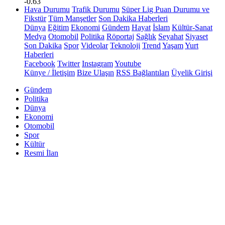
-0.63
Hava Durumu
Trafik Durumu
Süper Lig Puan Durumu ve
Fikstür
Tüm Manşetler
Son Dakika Haberleri
Dünya
Eğitim
Ekonomi
Gündem
Hayat
İslam
Kültür-Sanat
Medya
Otomobil
Politika
Röportaj
Sağlık
Seyahat
Siyaset
Son Dakika
Spor
Videolar
Teknoloji
Trend
Yaşam
Yurt
Haberleri
Facebook
Twitter
Instagram
Youtube
Künye / İletişim
Bize Ulaşın
RSS Bağlantıları
Üyelik Girişi
Gündem
Politika
Dünya
Ekonomi
Otomobil
Spor
Kültür
Resmi İlan