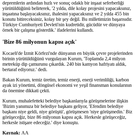
depremlerin ardından hızlı ve sonuç odaklı bir inşaat seferberliği
yürütüldüğünü belirterek, '2 yılda, dile kolay projesini yapacaksınız,
inşaatına başlayacaksınız, ihalesini yapacaksınız ve 2 yılda 455 bin
konutu bitireceksiniz, kolay bir şey değil. Bu milletimizin başarısıdır.
Türkiye Cumhuriyeti Devleti'nin kudretidir, gücüdür ve dünyaya
örnek bir çalışma gösterdik.' ifadelerini kullandı.
'Bize 86 milyonun kapısı açık'
Kocaeli'de İzmit Körfezi'nde dünyanın en büyük çevre projelerinden
birinin yürütüldüğünü vurgulayan Kurum, 'Toplamda 2,4 milyon
metreküp dip çamurunu çıkardık. 240 bin kamyon hafriyatı aldık,
bertaraf ediyoruz.' dedi.
Bakan Kurum, temiz üretim, temiz enerji, enerji verimliliği, karbon
ayak izi yönetimi, döngüsel ekonomi ve yeşil finansman konularının
da önemine dikkati çekti.
Kurum, muhalefetteki belediye başkanlarıyla görüşmelerine ilişkin
'Bizim yanımıza bir belediye başkanı geliyor, 'Efendim belediye
başkanı niye geldi, niye görüştü', görüşmesen 'niye görüşmedin.' Biz
görüşeceğiz, bize 86 milyonun kapısı açık. Herkesle görüşeceğiz,
herkesle istişare edeceğiz.' diye konuştu.
Kaynak:
AA