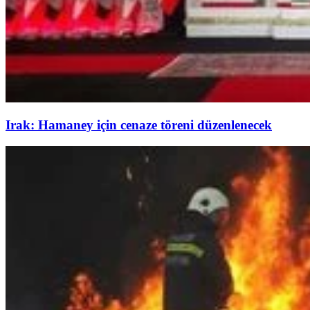
Irak: Hamaney için cenaze töreni düzenlenecek