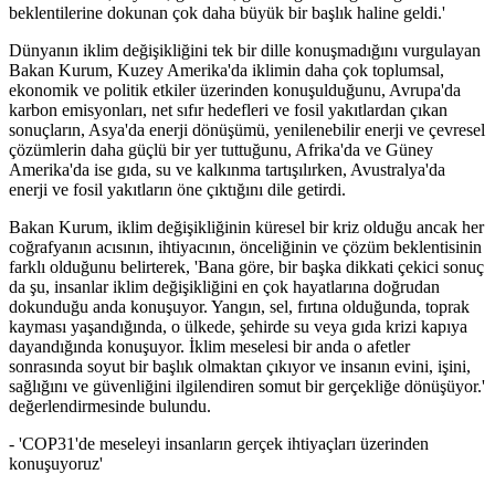
beklentilerine dokunan çok daha büyük bir başlık haline geldi.'
Dünyanın iklim değişikliğini tek bir dille konuşmadığını vurgulayan
Bakan Kurum, Kuzey Amerika'da iklimin daha çok toplumsal,
ekonomik ve politik etkiler üzerinden konuşulduğunu, Avrupa'da
karbon emisyonları, net sıfır hedefleri ve fosil yakıtlardan çıkan
sonuçların, Asya'da enerji dönüşümü, yenilenebilir enerji ve çevresel
çözümlerin daha güçlü bir yer tuttuğunu, Afrika'da ve Güney
Amerika'da ise gıda, su ve kalkınma tartışılırken, Avustralya'da
enerji ve fosil yakıtların öne çıktığını dile getirdi.
Bakan Kurum, iklim değişikliğinin küresel bir kriz olduğu ancak her
coğrafyanın acısının, ihtiyacının, önceliğinin ve çözüm beklentisinin
farklı olduğunu belirterek, 'Bana göre, bir başka dikkati çekici sonuç
da şu, insanlar iklim değişikliğini en çok hayatlarına doğrudan
dokunduğu anda konuşuyor. Yangın, sel, fırtına olduğunda, toprak
kayması yaşandığında, o ülkede, şehirde su veya gıda krizi kapıya
dayandığında konuşuyor. İklim meselesi bir anda o afetler
sonrasında soyut bir başlık olmaktan çıkıyor ve insanın evini, işini,
sağlığını ve güvenliğini ilgilendiren somut bir gerçekliğe dönüşüyor.'
değerlendirmesinde bulundu.
- 'COP31'de meseleyi insanların gerçek ihtiyaçları üzerinden
konuşuyoruz'