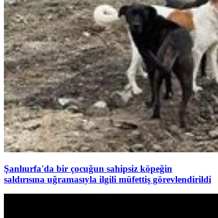
Şanlıurfa'da bir çocuğun sahipsiz köpeğin
saldırısına uğramasıyla ilgili müfettiş görevlendirildi