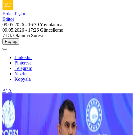
Erdal Taşkın
Editör
09.05.2026 - 16:39
Yayınlanma
09.05.2026 - 17:26
Güncelleme
7 Dk
Okunma Süresi
Paylaş
Linkedin
Pinterest
Telegram
Yazdır
Kopyala
-
+
A
A