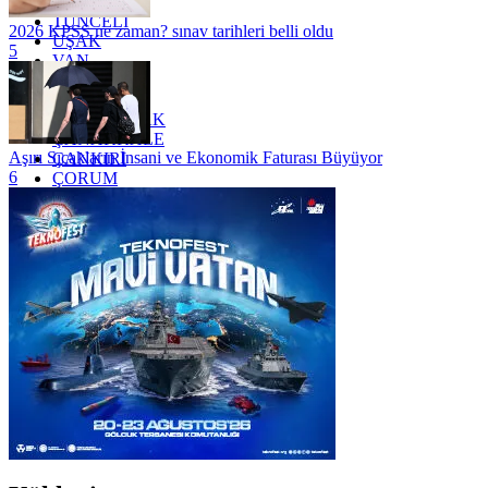
TRABZON
TUNCELİ
2026 KPSS ne zaman? sınav tarihleri belli oldu
UŞAK
5
VAN
YALOVA
YOZGAT
ZONGULDAK
ÇANAKKALE
Aşırı Sıcakların İnsani ve Ekonomik Faturası Büyüyor
ÇANKIRI
6
ÇORUM
İSTANBUL
İZMİR
ŞANLIURFA
ŞIRNAK