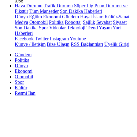
0.66
Hava Durumu
Trafik Durumu
Süper Lig Puan Durumu ve
Fikstür
Tüm Manşetler
Son Dakika Haberleri
Dünya
Eğitim
Ekonomi
Gündem
Hayat
İslam
Kültür-Sanat
Medya
Otomobil
Politika
Röportaj
Sağlık
Seyahat
Siyaset
Son Dakika
Spor
Videolar
Teknoloji
Trend
Yaşam
Yurt
Haberleri
Facebook
Twitter
Instagram
Youtube
Künye / İletişim
Bize Ulaşın
RSS Bağlantıları
Üyelik Girişi
Gündem
Politika
Dünya
Ekonomi
Otomobil
Spor
Kültür
Resmi İlan