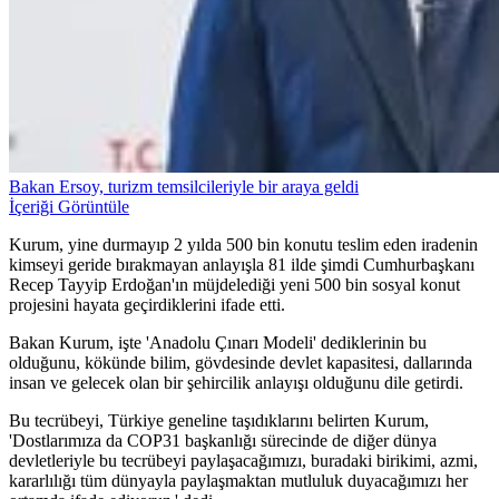
Bakan Ersoy, turizm temsilcileriyle bir araya geldi
İçeriği Görüntüle
Kurum, yine durmayıp 2 yılda 500 bin konutu teslim eden iradenin
kimseyi geride bırakmayan anlayışla 81 ilde şimdi Cumhurbaşkanı
Recep Tayyip Erdoğan'ın müjdelediği yeni 500 bin sosyal konut
projesini hayata geçirdiklerini ifade etti.
Bakan Kurum, işte 'Anadolu Çınarı Modeli' dediklerinin bu
olduğunu, kökünde bilim, gövdesinde devlet kapasitesi, dallarında
insan ve gelecek olan bir şehircilik anlayışı olduğunu dile getirdi.
Bu tecrübeyi, Türkiye geneline taşıdıklarını belirten Kurum,
'Dostlarımıza da COP31 başkanlığı sürecinde de diğer dünya
devletleriyle bu tecrübeyi paylaşacağımızı, buradaki birikimi, azmi,
kararlılığı tüm dünyayla paylaşmaktan mutluluk duyacağımızı her