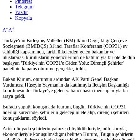
Pinterest
Telegram
Yazdır
Kopyala
-
+
A
A
Türkiye'nin Birleşmiş Milletler (BM) İklim Değişikliği Çerçeve
Sözleşmesi (BMİDÇS) 31'inci Taraflar Konferansı (COP31) ev
sahipliği kapsamında, farklı ülkelerden gelen bakanlar ve
uluslararası kuruluşların yöneticilerinin de katılımıyla bir otelde dün
başlayan 'Türkiye'nin COP31'e Giden Yolu: Dirençli Şehirler'
panelinin kapanış oturumu gerçekleştirildi.
Bakan Kurum, oturumun ardından AK Parti Genel Başkan
Yardımcısı Hüseyin Yayman'ın da katılımıyla İletişim Başkanlığı
koordinesinde Türkiye'ye gelen yabancı basın mensuplarıyla bir
araya geldi.
Burada yaptığı konuşmada Kurum, bugün Türkiye'nin COP31
liderliği sürecinde, şehirlerin geleceğini ele alıp, dirençli şehirleri
konuştuklarını söyledi.
Artık dünyada şehirlerin yalnızca büyüklükleriyle, nüfuslarıyla,
ekonomileriyle konuşulmadığını belirten Kurum, 'Bugün şehirlerin
asıl gücü, afetlere ne kadar hazır olduğu, insanına ne kadar güvenli