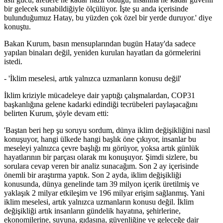
bir gelecek sunabildiğiyle ölçülüyor. İşte şu anda içerisinde
bulunduğumuz Hatay, bu yüzden çok özel bir yerde duruyor.' diye
konuştu.
Bakan Kurum, basın mensuplarından bugün Hatay'da sadece
yapılan binaları değil, yeniden kurulan hayatları da görmelerini
istedi.
- 'İklim meselesi, artık yalnızca uzmanların konusu değil'
İklim kriziyle mücadeleye dair yaptığı çalışmalardan, COP31
başkanlığına gelene kadarki edindiği tecrübeleri paylaşacağını
belirten Kurum, şöyle devam etti:
'Baştan beri hep şu soruyu sordum, dünya iklim değişikliğini nasıl
konuşuyor, hangi ülkede hangi başlık öne çıkıyor, insanlar bu
meseleyi yalnızca çevre başlığı mı görüyor, yoksa artık günlük
hayatlarının bir parçası olarak mı konuşuyor. Şimdi sizlere, bu
sorulara cevap veren bir analiz sunacağım. Son 2 ay içerisinde
önemli bir araştırma yaptık. Son 2 ayda, iklim değişikliği
konusunda, dünya genelinde tam 39 milyon içerik üretilmiş ve
yaklaşık 2 milyar etkileşim ve 196 milyar erişim sağlanmış. Yani
iklim meselesi, artık yalnızca uzmanların konusu değil. İklim
değişikliği artık insanların gündelik hayatına, şehirlerine,
ekonomilerine, suyuna, gıdasına, güvenliğine ve geleceğe dair