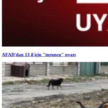
AFAD'dan 13 il için "turuncu" uyarı