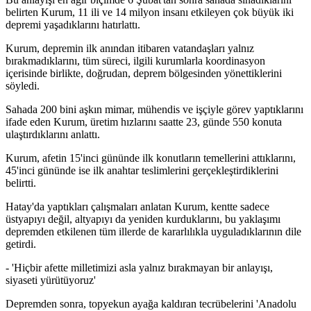
belirten Kurum, 11 ili ve 14 milyon insanı etkileyen çok büyük iki
depremi yaşadıklarını hatırlattı.
Kurum, depremin ilk anından itibaren vatandaşları yalnız
bırakmadıklarını, tüm süreci, ilgili kurumlarla koordinasyon
içerisinde birlikte, doğrudan, deprem bölgesinden yönettiklerini
söyledi.
Sahada 200 bini aşkın mimar, mühendis ve işçiyle görev yaptıklarını
ifade eden Kurum, üretim hızlarını saatte 23, günde 550 konuta
ulaştırdıklarını anlattı.
Kurum, afetin 15'inci gününde ilk konutların temellerini attıklarını,
45'inci gününde ise ilk anahtar teslimlerini gerçekleştirdiklerini
belirtti.
Hatay'da yaptıkları çalışmaları anlatan Kurum, kentte sadece
üstyapıyı değil, altyapıyı da yeniden kurduklarını, bu yaklaşımı
depremden etkilenen tüm illerde de kararlılıkla uyguladıklarının dile
getirdi.
- 'Hiçbir afette milletimizi asla yalnız bırakmayan bir anlayışı,
siyaseti yürütüyoruz'
Depremden sonra, topyekun ayağa kaldıran tecrübelerini 'Anadolu