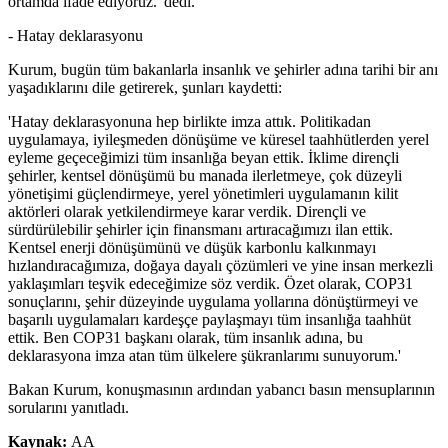
ortamda ifade ediyoruz.' dedi.
- Hatay deklarasyonu
Kurum, bugün tüm bakanlarla insanlık ve şehirler adına tarihi bir anı
yaşadıklarını dile getirerek, şunları kaydetti:
'Hatay deklarasyonuna hep birlikte imza attık. Politikadan
uygulamaya, iyileşmeden dönüşüme ve küresel taahhütlerden yerel
eyleme geçeceğimizi tüm insanlığa beyan ettik. İklime dirençli
şehirler, kentsel dönüşümü bu manada ilerletmeye, çok düzeyli
yönetişimi güçlendirmeye, yerel yönetimleri uygulamanın kilit
aktörleri olarak yetkilendirmeye karar verdik. Dirençli ve
sürdürülebilir şehirler için finansmanı artıracağımızı ilan ettik.
Kentsel enerji dönüşümünü ve düşük karbonlu kalkınmayı
hızlandıracağımıza, doğaya dayalı çözümleri ve yine insan merkezli
yaklaşımları teşvik edeceğimize söz verdik. Özet olarak, COP31
sonuçlarını, şehir düzeyinde uygulama yollarına dönüştürmeyi ve
başarılı uygulamaları kardeşçe paylaşmayı tüm insanlığa taahhüt
ettik. Ben COP31 başkanı olarak, tüm insanlık adına, bu
deklarasyona imza atan tüm ülkelere şükranlarımı sunuyorum.'
Bakan Kurum, konuşmasının ardından yabancı basın mensuplarının
sorularını yanıtladı.
Kaynak:
AA