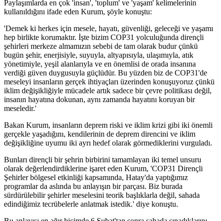
Paylaşımlarda en çok 'insan', 'toplum' ve 'yaşam' kelimelerinin
kullanıldığını ifade eden Kurum, şöyle konuştu:
'Demek ki herkes için mesele, hayatı, güvenliği, geleceği ve yaşamı
hep birlikte korumaktır. İşte bizim COP31 yolculuğunda dirençli
şehirleri merkeze almamızın sebebi de tam olarak budur çünkü
bugün şehir, enerjisiyle, suyuyla, altyapısıyla, ulaşımıyla, atık
yönetimiyle, yeşil alanlarıyla ve en önemlisi de orada insanına
verdiği güven duygusuyla güçlüdür. Bu yüzden biz de COP31'de
meseleyi insanların gerçek ihtiyaçları üzerinden konuşuyoruz çünkü
iklim değişikliğiyle mücadele artık sadece bir çevre politikası değil,
insanın hayatına dokunan, aynı zamanda hayatını koruyan bir
meseledir.'
Bakan Kurum, insanların deprem riski ve iklim krizi gibi iki önemli
gerçekle yaşadığını, kendilerinin de deprem direncini ve iklim
değişikliğine uyumu iki ayrı hedef olarak görmediklerini vurguladı.
Bunları dirençli bir şehrin birbirini tamamlayan iki temel unsuru
olarak değerlendirdiklerine işaret eden Kurum, 'COP31 Dirençli
Şehirler bölgesel etkinliği kapsamında, Hatay'da yaptığımız
programlar da aslında bu anlayışın bir parçası. Biz burada
sürdürülebilir şehirler meselesini teorik başlıklarla değil, sahada
edindiğimiz tecrübelerle anlatmak istedik.' diye konuştu.
Bu anlayışı en ağır biçimde 6 Şubat'tan sonra sahada sınadıklarını