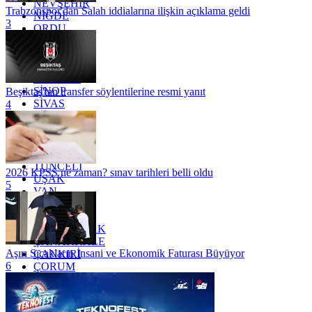
NEVŞEHİR
Trabzonspor'dan Salah iddialarına ilişkin açıklama geldi
NİĞDE
3
ORDU
OSMANİYE
RİZE
SAKARYA
SAMSUN
SİNOP
Beşiktaş'tan transfer söylentilerine resmi yanıt
SİVAS
4
SİİRT
TEKİRDAĞ
TOKAT
TRABZON
TUNCELİ
2026 KPSS ne zaman? sınav tarihleri belli oldu
UŞAK
5
VAN
YALOVA
YOZGAT
ZONGULDAK
ÇANAKKALE
Aşırı Sıcakların İnsani ve Ekonomik Faturası Büyüyor
ÇANKIRI
6
ÇORUM
İSTANBUL
İZMİR
ŞANLIURFA