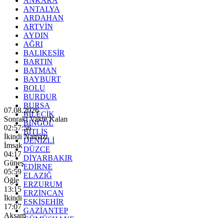
ANKARA
ANTALYA
ARDAHAN
ARTVİN
AYDIN
AĞRI
BALIKESİR
BARTIN
BATMAN
BAYBURT
BOLU
BURDUR
BURSA
07.08.2026
BİLECİK
Sonraki Vakte Kalan
BİNGÖL
02:57:54
BİTLİS
İkindi Namazı
DENİZLİ
İmsak
DÜZCE
04:17
DİYARBAKIR
Güneş
EDİRNE
05:59
ELAZIĞ
Öğle
ERZURUM
13:15
ERZİNCAN
İkindi
ESKİŞEHİR
17:07
GAZİANTEP
Akşam