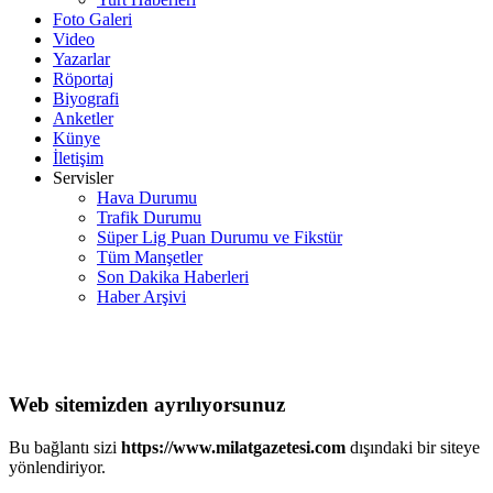
Foto Galeri
Video
Yazarlar
Röportaj
Biyografi
Anketler
Künye
İletişim
Servisler
Hava Durumu
Trafik Durumu
Süper Lig Puan Durumu ve Fikstür
Tüm Manşetler
Son Dakika Haberleri
Haber Arşivi
Web sitemizden ayrılıyorsunuz
Bu bağlantı sizi
https://www.milatgazetesi.com
dışındaki bir siteye
yönlendiriyor.