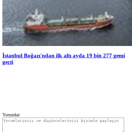
İstanbul Boğazı'ndan ilk altı ayda 19 bin 277 gemi
geçti
Yorumlar