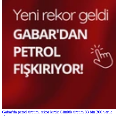
Gabar'da petrol üretimi rekor kırdı: Günlük üretim 83 bin 300 varile