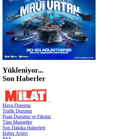
ŞIRNAK
Yükleniyor...
Son Haberler
Hava Durumu
Trafik Durumu
Puan Durumu ve Fikstür
Tüm Manşetler
Son Dakika Haberleri
Haber Arşivi
RSS