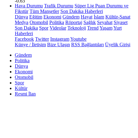
-0.63
Hava Durumu
Trafik Durumu
Süper Lig Puan Durumu ve
Fikstür
Tüm Manşetler
Son Dakika Haberleri
Dünya
Eğitim
Ekonomi
Gündem
Hayat
İslam
Kültür-Sanat
Medya
Otomobil
Politika
Röportaj
Sağlık
Seyahat
Siyaset
Son Dakika
Spor
Videolar
Teknoloji
Trend
Yaşam
Yurt
Haberleri
Facebook
Twitter
Instagram
Youtube
Künye / İletişim
Bize Ulaşın
RSS Bağlantıları
Üyelik Girişi
Gündem
Politika
Dünya
Ekonomi
Otomobil
Spor
Kültür
Resmi İlan