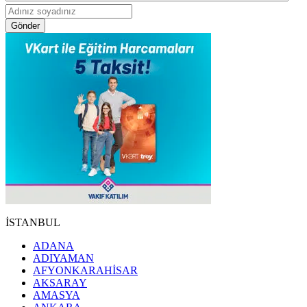
Gönder
İSTANBUL
ADANA
ADIYAMAN
AFYONKARAHİSAR
AKSARAY
AMASYA