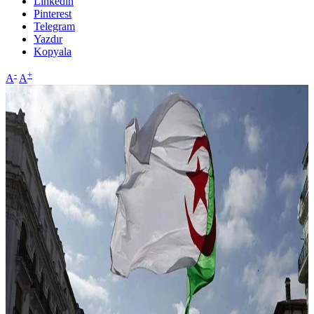
Linkedin
Pinterest
Telegram
Yazdır
Kopyala
-
+
A
A