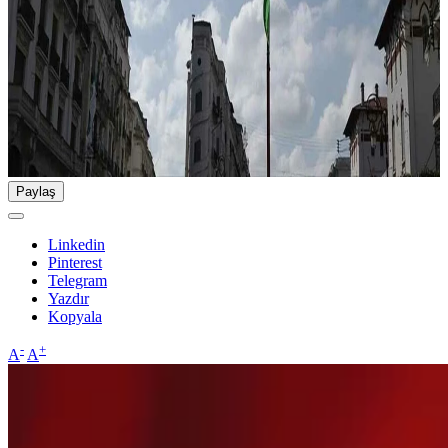
Paylaş
Linkedin
Pinterest
Telegram
Yazdır
Kopyala
-
+
A
A