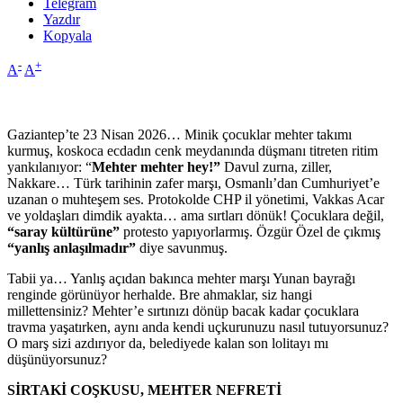
Telegram
Yazdır
Kopyala
-
+
A
A
Gaziantep’te 23 Nisan 2026… Minik çocuklar mehter takımı
kurmuş, koskoca ecdadın cenk meydanında düşmanı titreten ritim
yankılanıyor: “
Mehter mehter hey!”
Davul zurna, ziller,
Nakkare… Türk tarihinin zafer marşı, Osmanlı’dan Cumhuriyet’e
uzanan o muhteşem ses. Protokolde CHP il yönetimi, Vakkas Acar
ve yoldaşları dimdik ayakta… ama sırtları dönük! Çocuklara değil,
“saray kültürüne”
protesto yapıyorlarmış. Özgür Özel de çıkmış
“yanlış anlaşılmadır”
diye savunmuş.
Tabii ya… Yanlış açıdan bakınca mehter marşı Yunan bayrağı
renginde görünüyor herhalde. Bre ahmaklar, siz hangi
millettensiniz? Mehter’e sırtınızı dönüp bacak kadar çocuklara
travma yaşatırken, aynı anda kendi uçkurunuzu nasıl tutuyorsunuz?
O marş sizi azdırıyor da, belediyede kalan son lolitayı mı
düşünüyorsunuz?
SİRTAKİ COŞKUSU, MEHTER NEFRETİ