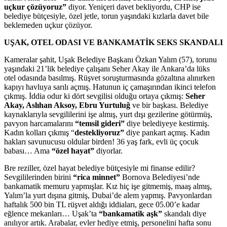
uçkur çözüyoruz”
diyor. Yeniçeri davet bekliyordu, CHP ise
belediye bütçesiyle, özel jetle, torun yaşındaki kızlarla davet bile
beklemeden uçkur çözüyor.
UŞAK, OTEL ODASI VE BANKAMATİK SEKS SKANDALI
Kameralar şahit, Uşak Belediye Başkanı Özkan Yalım (57), torunu
yaşındaki 21’lik belediye çalışanı Seher Akay ile Ankara’da lüks
otel odasında basılmış. Rüşvet soruşturmasında gözaltına alınırken
kapıyı havluya sarılı açmış. Hatunun iç çamaşırından ikinci telefon
çıkmış. İddia odur ki dört sevgilisi olduğu ortaya çıkmış:
Seher
Akay, Aslıhan Aksoy, Ebru Yurtuluğ
ve bir başkası. Belediye
kaynaklarıyla sevgililerini işe almış, yurt dışı gezilerine götürmüş,
pavyon harcamalarını
“temsil gideri”
diye belediyeye kestirmiş.
Kadın kolları çıkmış “
destekliyoruz”
diye pankart açmış. Kadın
hakları savunucusu oldular birden! 36 yaş fark, evli üç çocuk
babası… Ama
“özel hayat”
diyorlar.
Bre reziller, özel hayat belediye bütçesiyle mi finanse edilir?
Sevgililerinden birini
“rica minnet”
Bornova Belediyesi’nde
bankamatik memuru yapmışlar. Kız hiç işe gitmemiş, maaş almış,
Yalım’la yurt dışına gitmiş, Dubai’de alem yapmış. Pavyonlardan
haftalık 500 bin TL rüşvet aldığı iddiaları, gece 05.00’e kadar
eğlence mekanları… Uşak’ta
“bankamatik aşk”
skandalı diye
anılıyor artık. Arabalar, evler hediye etmiş, personelini hafta sonu