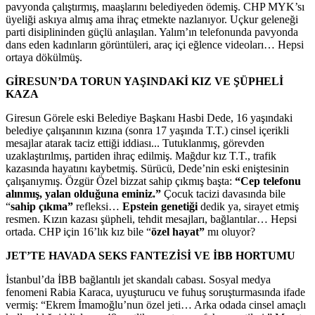
pavyonda çalıştırmış, maaşlarını belediyeden ödemiş. CHP MYK’sı
üyeliği askıya almış ama ihraç etmekte nazlanıyor. Uçkur geleneği
parti disiplininden güçlü anlaşılan. Yalım’ın telefonunda pavyonda
dans eden kadınların görüntüleri, araç içi eğlence videoları… Hepsi
ortaya dökülmüş.
GİRESUN’DA TORUN YAŞINDAKİ KIZ VE ŞÜPHELİ
KAZA
Giresun Görele eski Belediye Başkanı Hasbi Dede, 16 yaşındaki
belediye çalışanının kızına (sonra 17 yaşında T.T.) cinsel içerikli
mesajlar atarak taciz ettiği iddiası... Tutuklanmış, görevden
uzaklaştırılmış, partiden ihraç edilmiş. Mağdur kız T.T., trafik
kazasında hayatını kaybetmiş. Sürücü, Dede’nin eski eniştesinin
çalışanıymış. Özgür Özel bizzat sahip çıkmış başta:
“Cep telefonu
alınmış, yalan olduğuna eminiz.”
Çocuk tacizi davasında bile
“
sahip çıkma”
refleksi…
Epstein genetiği
dedik ya, sirayet etmiş
resmen. Kızın kazası şüpheli, tehdit mesajları, bağlantılar… Hepsi
ortada. CHP için 16’lık kız bile “
özel hayat”
mı oluyor?
JET’TE HAVADA SEKS FANTEZİSİ VE İBB HORTUMU
İstanbul’da İBB bağlantılı jet skandalı cabası. Sosyal medya
fenomeni Rabia Karaca, uyuşturucu ve fuhuş soruşturmasında ifade
vermiş: “Ekrem İmamoğlu’nun özel jeti… Arka odada cinsel amaçlı