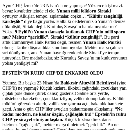
Aynı CHP, İzmir’de 23 Nisan’da ne yapmıştı? Yüzlerce kişi mavi-
beyaz kıyafetler içinde el ele,
Yunan milli folkloru Sirtaki
oynuyor. Alkışlar, tempo, zıplamalar, coşku… “
Kültür zenginliği,
kardeşlik”
diye bağırıyorlar. Halbuki dedelerimiz o Yunan’ı denize
dökmüştü, Sirtaki değil. Kurtuluş Savaşı’nı hatırlamıyorlar mı?
Yoksa
9 Eylül’ü Yunan dansıyla kutlamak CHP’nin milli sporu
mu? Mehter “gericilik”, Sirtaki “kültür zenginliği”.
Bu parti
artık Cumhuriyet Halk Partisi değil, resmen
Yunan Halk Partisi
olmuş. Tarihe düşmanlıkta sınır tanımıyorlar. Mehter marşı çalınca
sırt dönüyorlar, ama Yunan bayrağı renklerinde Sirtaki’ye tempo
tutuyorlar. Bre madrabazlar, siz Kurtuluş Savaşı’nı mı kutluyorsunuz
yoksa yenilgiyi mi?
EPSTEİN’İN RUHU CHP’DE ENKARNE OLDU
Yetmez. Bir başka 23 Nisan’da
Balıkesir Altıeylül Belediyesi
(yine
CHP’li) ne yapmış? Küçük kızlara, ilkokul çağındaki çocuklara yarı
çıplak pole dance (direk dansı) gösterisi! Sahne orta yerde,
müstehcen hareketler, çocuklar izliyor, veliler donup kalmış. Kültür
müdürü görevden alındı, valilik soruşturma açtı, bakanlık harekete
geçti. Ama o gün CHP’liler avuçları patlatırcasına alkışlamış:
“Ne
kadar modern, ne kadar özgür, çağdaşlık bu!”
Epstein’in ruhu
CHP’ye sirayet etmiş anlaşılan.
Küçük kızlara direk dansı
izletmek “çağdaşlık”, mehter marşı dinletmek “gericilik”. Bu ne
perhiz, bu ne lahana turşusu? Çocuklara travma yaşatmak yok, ama