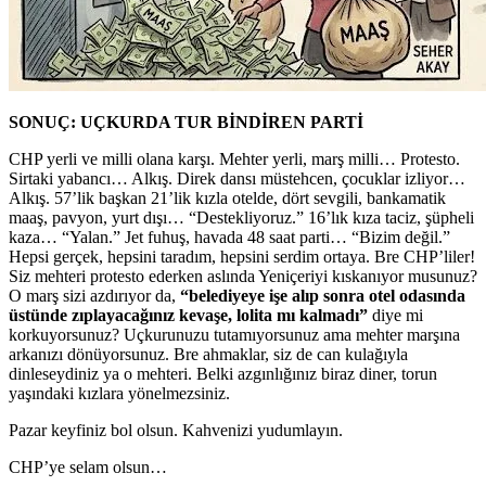
SONUÇ: UÇKURDA TUR BİNDİREN PARTİ
CHP yerli ve milli olana karşı. Mehter yerli, marş milli… Protesto.
Sirtaki yabancı… Alkış. Direk dansı müstehcen, çocuklar izliyor…
Alkış. 57’lik başkan 21’lik kızla otelde, dört sevgili, bankamatik
maaş, pavyon, yurt dışı… “Destekliyoruz.” 16’lık kıza taciz, şüpheli
kaza… “Yalan.” Jet fuhuş, havada 48 saat parti… “Bizim değil.”
Hepsi gerçek, hepsini taradım, hepsini serdim ortaya. Bre CHP’liler!
Siz mehteri protesto ederken aslında Yeniçeriyi kıskanıyor musunuz?
O marş sizi azdırıyor da,
“belediyeye işe alıp sonra otel odasında
üstünde zıplayacağınız kevaşe, lolita mı kalmadı”
diye mi
korkuyorsunuz? Uçkurunuzu tutamıyorsunuz ama mehter marşına
arkanızı dönüyorsunuz. Bre ahmaklar, siz de can kulağıyla
dinleseydiniz ya o mehteri. Belki azgınlığınız biraz diner, torun
yaşındaki kızlara yönelmezsiniz.
Pazar keyfiniz bol olsun. Kahvenizi yudumlayın.
CHP’ye selam olsun…