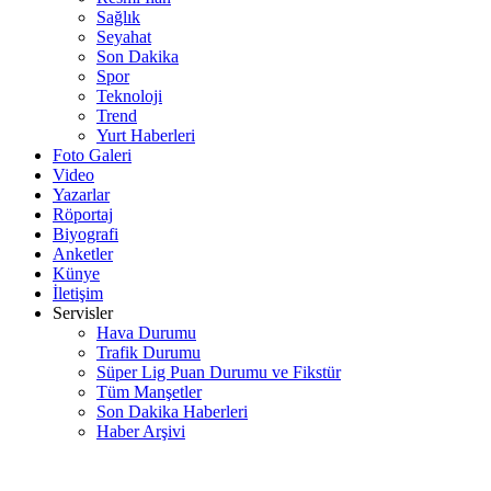
Sağlık
Seyahat
Son Dakika
Spor
Teknoloji
Trend
Yurt Haberleri
Foto Galeri
Video
Yazarlar
Röportaj
Biyografi
Anketler
Künye
İletişim
Servisler
Hava Durumu
Trafik Durumu
Süper Lig Puan Durumu ve Fikstür
Tüm Manşetler
Son Dakika Haberleri
Haber Arşivi