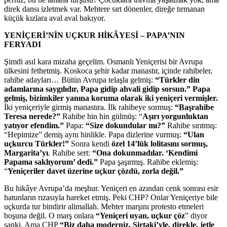
direk dansı izletmek var. Mehtere sırt dönenler, direğe tırmanan
küçük kızlara aval aval bakıyor.
YENİÇERİ’NİN UÇKUR HİKÂYESİ – PAPA’NIN
FERYADI
Şimdi asıl kara mizaha geçelim. Osmanlı Yeniçerisi bir Avrupa
ülkesini fethetmiş. Koskoca şehir kadar manastır, içinde rahibeler,
rahibe adayları… Bütün Avrupa telaşla gelmiş:
“Türkler din
adamlarına saygılıdır, Papa gidip ahvali gidip sorsun.” Papa
gelmiş, bizimkiler yanına koruma olarak iki yeniçeri vermişler.
İki yeniçeriyle girmiş manastıra. İlk rahibeye sormuş:
“Başrahibe
Teresa nerede?”
Rahibe hin hin gülmüş: “
Aşırı yorgunluktan
yatıyor efendim.”
Papa:
“Size dokundular mı?”
Rahibe sırıtmış:
“Hepimize” demiş aynı hinlikle. Papa dizlerine vurmuş:
“Ulan
uçkurcu Türkler!”
Sonra kendi
özel 14’lük lolitasını sormuş,
Margarita’yı
. Rahibe sert:
“Ona dokunmadılar. ‘Kendimi
Papama saklıyorum’ dedi.”
Papa şaşırmış. Rahibe eklemiş:
“
Yeniçeriler davet üzerine uçkur çözdü, zorla değil.”
Bu hikâye Avrupa’da meşhur. Yeniçeri en azından cenk sonrası esir
hatunların rızasıyla hareket etmiş. Peki CHP? Onlar Yeniçeriye bile
uçkurda tur bindirir alimallah. Mehter marşını protesto etmeleri
boşuna değil. O marş onlara
“Yeniçeri uyan, uçkur çöz
” diyor
sanki. Ama CHP
“Biz daha moderniz, Sirtaki’yle, direkle, jetle