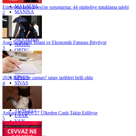
KİLİS
MALATYA
Etimesgut Belediyesi'ne soruşturma: 44 şüpheliye tutuklama talebi
MANİSA
2
MARDİN
MERSİN
MUĞLA
MUŞ
NEVŞEHİR
Aşırı Sıcakların İnsani ve Ekonomik Faturası Büyüyor
NİĞDE
3
ORDU
OSMANİYE
RİZE
SAKARYA
SAMSUN
SİNOP
2026 KPSS ne zaman? sınav tarihleri belli oldu
SİVAS
4
SİİRT
TEKİRDAĞ
TOKAT
TRABZON
TUNCELİ
Ankara Kedileri 27 Ülkeden Canlı Takip Ediliyor
UŞAK
5
VAN
YALOVA
YOZGAT