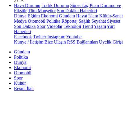
-0.15
Hava Durumu
Trafik Durumu
Süper Lig Puan Durumu ve
Fikstür
Tüm Manşetler
Son Dakika Haberleri
Dünya
Eğitim
Ekonomi
Gündem
Hayat
İslam
Kültür-Sanat
Medya
Otomobil
Politika
Röportaj
Sağlık
Seyahat
Siyaset
Son Dakika
Spor
Videolar
Teknoloji
Trend
Yaşam
Yurt
Haberleri
Facebook
Twitter
Instagram
Youtube
Künye / İletişim
Bize Ulaşın
RSS Bağlantıları
Üyelik Girişi
Gündem
Politika
Dünya
Ekonomi
Otomobil
Spor
Kültür
Resmi İlan