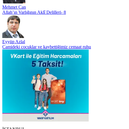
Mehmet Can
Allah’ın Varlığının Aklî Delilleri- 8
Eyyüp Azlal
Camideki çocuklar ve kaybettiğimiz cemaat ruhu