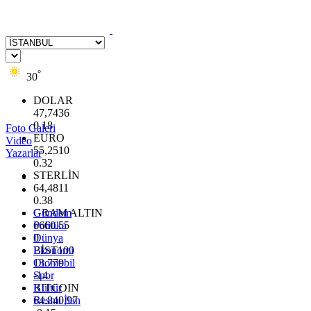
°
30
DOLAR
47,7436
0.18
Foto Galeri
EURO
Video
55,2510
Yazarlar
0.32
STERLİN
64,4811
0.38
GRAM ALTIN
Gündem
6660.55
Politika
0
Dünya
BİST100
Ekonomi
13.779
Otomobil
-14
Spor
BITCOIN
Kültür
64.840,97
Resmi İlan