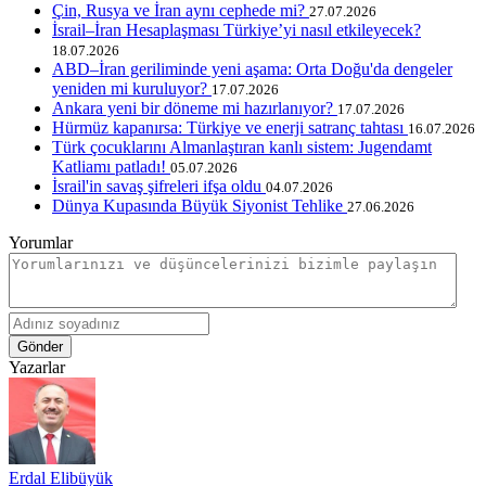
Çin, Rusya ve İran aynı cephede mi?
27.07.2026
İsrail–İran Hesaplaşması Türkiye’yi nasıl etkileyecek?
18.07.2026
ABD–İran geriliminde yeni aşama: Orta Doğu'da dengeler
yeniden mi kuruluyor?
17.07.2026
Ankara yeni bir döneme mi hazırlanıyor?
17.07.2026
Hürmüz kapanırsa: Türkiye ve enerji satranç tahtası
16.07.2026
Türk çocuklarını Almanlaştıran kanlı sistem: Jugendamt
Katliamı patladı!
05.07.2026
İsrail'in savaş şifreleri ifşa oldu
04.07.2026
Dünya Kupasında Büyük Siyonist Tehlike
27.06.2026
Yorumlar
Gönder
Yazarlar
Erdal Elibüyük