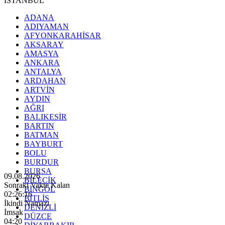
İSTANBUL
ADANA
ADIYAMAN
AFYONKARAHİSAR
AKSARAY
AMASYA
ANKARA
ANTALYA
ARDAHAN
ARTVİN
AYDIN
AĞRI
BALIKESİR
BARTIN
BATMAN
BAYBURT
BOLU
BURDUR
BURSA
09.08.2026
BİLECİK
Sonraki Vakte Kalan
BİNGÖL
02:26:15
BİTLİS
İkindi Namazı
DENİZLİ
İmsak
DÜZCE
04:20