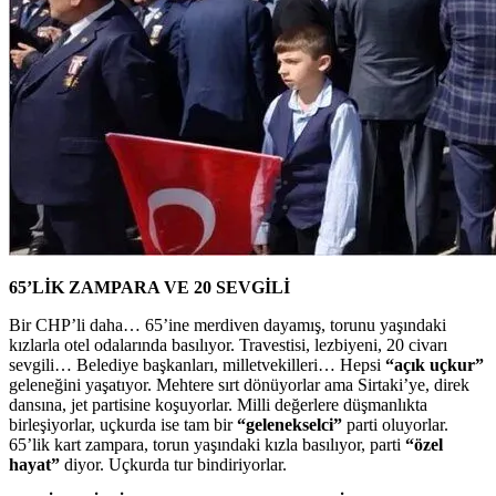
65’LİK ZAMPARA VE 20 SEVGİLİ
Bir CHP’li daha… 65’ine merdiven dayamış, torunu yaşındaki
kızlarla otel odalarında basılıyor. Travestisi, lezbiyeni, 20 civarı
sevgili… Belediye başkanları, milletvekilleri… Hepsi
“açık uçkur”
geleneğini yaşatıyor. Mehtere sırt dönüyorlar ama Sirtaki’ye, direk
dansına, jet partisine koşuyorlar. Milli değerlere düşmanlıkta
birleşiyorlar, uçkurda ise tam bir
“gelenekselci”
parti oluyorlar.
65’lik kart zampara, torun yaşındaki kızla basılıyor, parti
“özel
hayat”
diyor. Uçkurda tur bindiriyorlar.