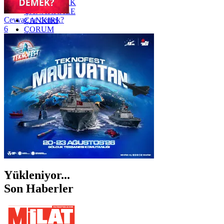
ZONGULDAK
ÇANAKKALE
Cevvaz ne demek?
ÇANKIRI
6
ÇORUM
İSTANBUL
İZMİR
ŞANLIURFA
ŞIRNAK
Yükleniyor...
Son Haberler