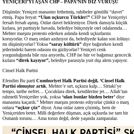
YENİÇERİ’Yİ AŞAN CHP – PAPA’NIN DİZ VURUŞU
Düşünün: Yeniçeri manastırı fethetmiş, rahibeler gönüllü “davet”
etmiş. Papa feryat:
“Ulan uçkurcu Türkler!”
CHP ise Yeniçeriyi
fersah fersah aşmış. Onlar davet beklemiyor. Direk dansıyla küçük
kızlara, jet partisiyle havada, belediye bütçesiyle otel odalarında…
Mehter marşını protesto ederken aslında kendi uçkurlarını
koruyorlar. O marş onları azdırıyor da, belediyede kalan son lolitayı
mı düşünüyorlar? Yoksa
“saray kültürü”
diye bağırırken kendi
jetlerindeki harem odasını mı gizliyorlar? Yeniçeri cenk
yorgunluğunda bile rıza arıyordu, CHP ise hür ve bağımsız gencecik
kızlara
“direk kayıyor”,
belediye parasıyla yurt dışı alem yapıyor.
Cinsel Halk Partisi
Efendim Bu parti
Cumhuriyet Halk Partisi değil, ‘Cinsel Halk
Partisi olmuştur artık
. Mehter’e sırt, uçkura kalp… Sirtaki’ye
tempo, tarihe nefret… Çocuklara direk, kendilerine jet… Allah’tan
rahmetli Yeniçeriler yok, yoksa
‘ulan bunlar bizden beter’
diye
manastıra kaçardı.” Mehter marşını protesto ediyorlar çünkü o marş
onlara
“uçkur çöz”
diyor. Ama onlar zaten çözmüş, hem de
Yeniçeriden beter. Milli değerlere düşman, açık uçkurda ise tam bir
Osmanlı torunu… Ama torun değil, dede yaşında zamparalar.