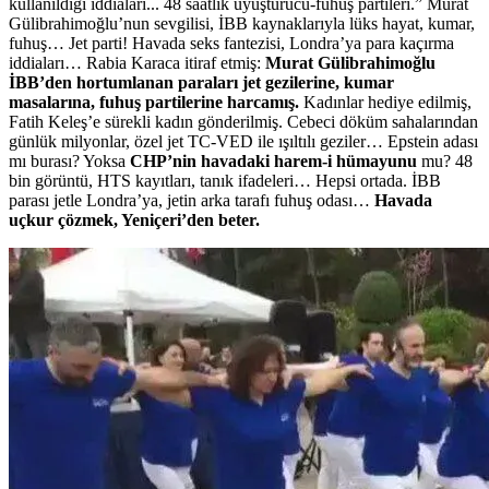
kullanıldığı iddiaları... 48 saatlik uyuşturucu-fuhuş partileri.” Murat
Gülibrahimoğlu’nun sevgilisi, İBB kaynaklarıyla lüks hayat, kumar,
fuhuş… Jet parti! Havada seks fantezisi, Londra’ya para kaçırma
iddiaları… Rabia Karaca itiraf etmiş:
Murat Gülibrahimoğlu
İBB’den hortumlanan paraları jet gezilerine, kumar
masalarına, fuhuş partilerine harcamış.
Kadınlar hediye edilmiş,
Fatih Keleş’e sürekli kadın gönderilmiş. Cebeci döküm sahalarından
günlük milyonlar, özel jet TC-VED ile ışıltılı geziler… Epstein adası
mı burası? Yoksa
CHP’nin havadaki harem-i hümayunu
mu? 48
bin görüntü, HTS kayıtları, tanık ifadeleri… Hepsi ortada. İBB
parası jetle Londra’ya, jetin arka tarafı fuhuş odası…
Havada
uçkur çözmek, Yeniçeri’den beter.