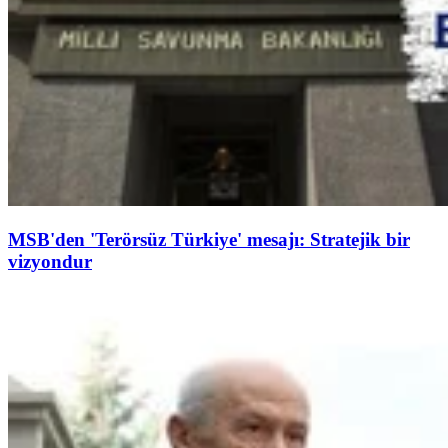
MSB'den 'Terörsüz Türkiye' mesajı: Stratejik bir
vizyondur