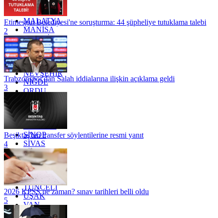
KÜTAHYA
KİLİS
MALATYA
Etimesgut Belediyesi'ne soruşturma: 44 şüpheliye tutuklama talebi
MANİSA
2
MARDİN
MERSİN
MUĞLA
MUŞ
NEVŞEHİR
Trabzonspor'dan Salah iddialarına ilişkin açıklama geldi
NİĞDE
3
ORDU
OSMANİYE
RİZE
SAKARYA
SAMSUN
SİNOP
Beşiktaş'tan transfer söylentilerine resmi yanıt
SİVAS
4
SİİRT
TEKİRDAĞ
TOKAT
TRABZON
TUNCELİ
2026 KPSS ne zaman? sınav tarihleri belli oldu
UŞAK
5
VAN
YALOVA