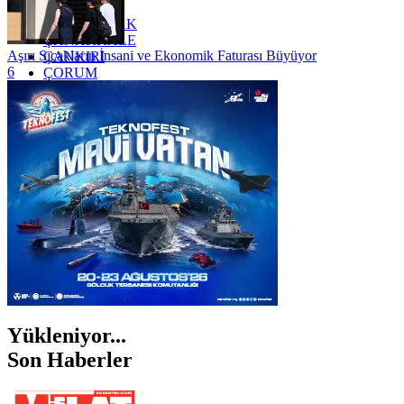
YOZGAT
ZONGULDAK
ÇANAKKALE
Aşırı Sıcakların İnsani ve Ekonomik Faturası Büyüyor
ÇANKIRI
6
ÇORUM
İSTANBUL
İZMİR
ŞANLIURFA
ŞIRNAK
Yükleniyor...
Son Haberler