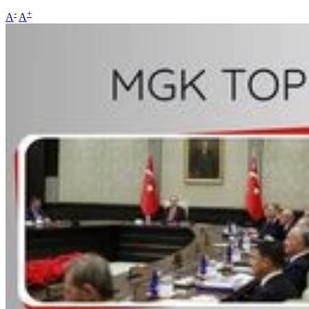
-
+
A
A