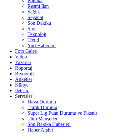
Politika
Resmi İlan
Sağlık
Seyahat
Son Dakika
Spor
Teknoloji
Trend
Yurt Haberleri
Foto Galeri
Video
Yazarlar
Röportaj
Biyografi
Anketler
Künye
İletişim
Servisler
Hava Durumu
Trafik Durumu
Süper Lig Puan Durumu ve Fikstür
Tüm Manşetler
Son Dakika Haberleri
Haber Arşivi