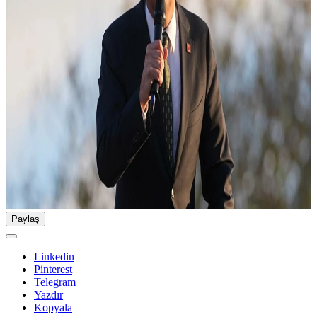
Paylaş
Linkedin
Pinterest
Telegram
Yazdır
Kopyala