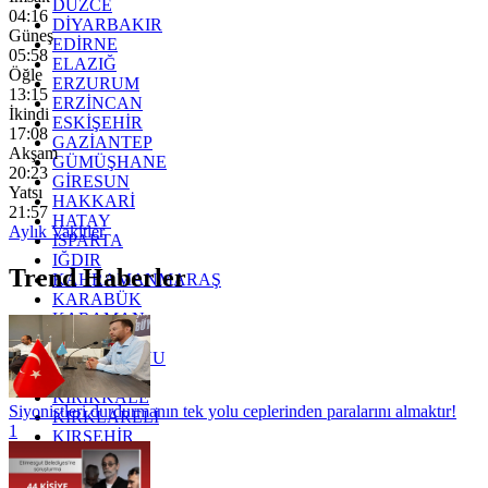
DÜZCE
04:16
DİYARBAKIR
Güneş
EDİRNE
05:58
ELAZIĞ
Öğle
ERZURUM
13:15
ERZİNCAN
İkindi
ESKİŞEHİR
17:08
GAZİANTEP
Akşam
GÜMÜŞHANE
20:23
GİRESUN
Yatsı
HAKKARİ
21:57
HATAY
Aylık Vakitler
ISPARTA
IĞDIR
Trend Haberler
KAHRAMANMARAŞ
KARABÜK
KARAMAN
KARS
KASTAMONU
KAYSERİ
KIRIKKALE
Siyonistleri durdurmanın tek yolu ceplerinden paralarını almaktır!
KIRKLARELİ
1
KIRŞEHİR
KOCAELİ
KONYA