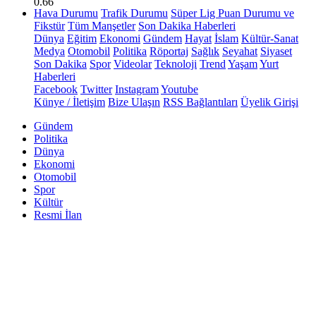
0.66
Hava Durumu
Trafik Durumu
Süper Lig Puan Durumu ve
Fikstür
Tüm Manşetler
Son Dakika Haberleri
Dünya
Eğitim
Ekonomi
Gündem
Hayat
İslam
Kültür-Sanat
Medya
Otomobil
Politika
Röportaj
Sağlık
Seyahat
Siyaset
Son Dakika
Spor
Videolar
Teknoloji
Trend
Yaşam
Yurt
Haberleri
Facebook
Twitter
Instagram
Youtube
Künye / İletişim
Bize Ulaşın
RSS Bağlantıları
Üyelik Girişi
Gündem
Politika
Dünya
Ekonomi
Otomobil
Spor
Kültür
Resmi İlan