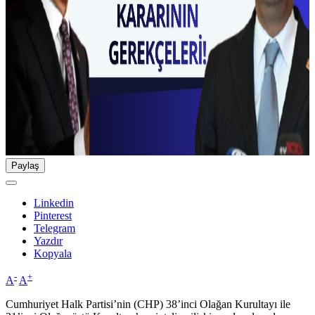
Paylaş
Linkedin
Pinterest
Telegram
Yazdır
Kopyala
-
+
A
A
Cumhuriyet Halk Partisi’nin (CHP) 38’inci Olağan Kurultayı ile