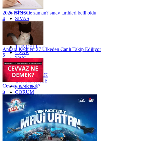
SAKARYA
SAMSUN
SİNOP
2026 KPSS ne zaman? sınav tarihleri belli oldu
SİVAS
4
SİİRT
TEKİRDAĞ
TOKAT
TRABZON
TUNCELİ
Ankara Kedileri 27 Ülkeden Canlı Takip Ediliyor
UŞAK
5
VAN
YALOVA
YOZGAT
ZONGULDAK
ÇANAKKALE
Cevvaz ne demek?
ÇANKIRI
6
ÇORUM
İSTANBUL
İZMİR
ŞANLIURFA
ŞIRNAK