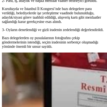
2- Para, iş, adaylık ve başka menfaat vaatler belirleyici görüldü.
Kurultayda ve İstanbul İl Kongresi’nde bazı delegelere para
verildiği, belediyelerde işe yerleştirme vaadinde bulunulduğu,
adaylık/siyasi görev taahhüt edildiği, alışveriş kartı gibi menfaatler
sağlandığı karar gerekçesine esas alındı.
3- Oyların denetlendiği ve gizli iradenin zedelendiği değerlendirildi.
Bazı delegelerden oy pusulalarının fotoğrafını çekip
göndermelerinin istendiği, seçim iradesinin serbestçe oluşmadığı
yönünde önemli bir unsur sayıldı.