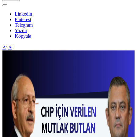
Linkedin
Pinterest
Telegram
Yazdır
Kopyala
-
+
A
A