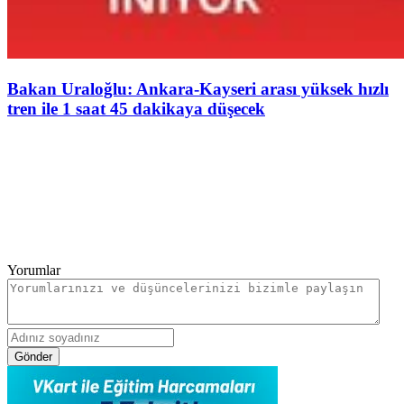
Bakan Uraloğlu: Ankara-Kayseri arası yüksek hızlı
tren ile 1 saat 45 dakikaya düşecek
Yorumlar
Gönder