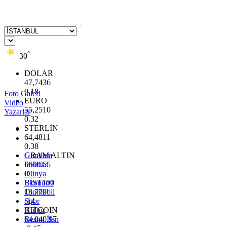
°
30
DOLAR
47,7436
0.18
Foto Galeri
EURO
Video
55,2510
Yazarlar
0.32
STERLİN
64,4811
0.38
GRAM ALTIN
Gündem
6660.55
Politika
0
Dünya
BİST100
Ekonomi
13.779
Otomobil
-14
Spor
BITCOIN
Kültür
64.840,97
Resmi İlan