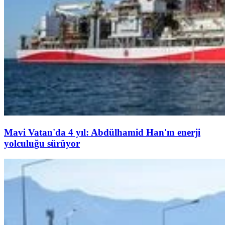
Mavi Vatan'da 4 yıl: Abdülhamid Han'ın enerji
yolculuğu sürüyor