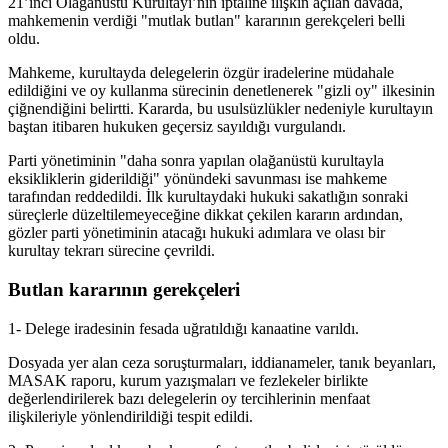
21’inci Olağanüstü Kurultayı’nın iptaline ilişkin açılan davada,
mahkemenin verdiği "mutlak butlan" kararının gerekçeleri belli
oldu.
Mahkeme, kurultayda delegelerin özgür iradelerine müdahale
edildiğini ve oy kullanma sürecinin denetlenerek
"gizli oy" ilkesinin
çiğnendiğini belirtti. Kararda, bu usulsüzlükler nedeniyle kurultayın
baştan itibaren hukuken geçersiz sayıldığı vurgulandı.
Parti yönetiminin "daha sonra yapılan olağanüstü kurultayla
eksikliklerin giderildiği" yönündeki savunması ise mahkeme
tarafından reddedildi. İlk kurultaydaki hukuki sakatlığın sonraki
süreçlerle düzeltilemeyeceğine dikkat çekilen kararın ardından,
gözler parti yönetiminin atacağı hukuki adımlara ve olası bir
kurultay tekrarı sürecine çevrildi.
Butlan kararının gerekçeleri
1- Delege iradesinin fesada uğratıldığı kanaatine varıldı.
Dosyada yer alan ceza soruşturmaları, iddianameler, tanık beyanları,
MASAK raporu, kurum yazışmaları ve fezlekeler birlikte
değerlendirilerek bazı delegelerin oy tercihlerinin menfaat
ilişkileriyle yönlendirildiği tespit edildi.