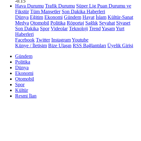
-0.15
Hava Durumu
Trafik Durumu
Süper Lig Puan Durumu ve
Fikstür
Tüm Manşetler
Son Dakika Haberleri
Dünya
Eğitim
Ekonomi
Gündem
Hayat
İslam
Kültür-Sanat
Medya
Otomobil
Politika
Röportaj
Sağlık
Seyahat
Siyaset
Son Dakika
Spor
Videolar
Teknoloji
Trend
Yaşam
Yurt
Haberleri
Facebook
Twitter
Instagram
Youtube
Künye / İletişim
Bize Ulaşın
RSS Bağlantıları
Üyelik Girişi
Gündem
Politika
Dünya
Ekonomi
Otomobil
Spor
Kültür
Resmi İlan