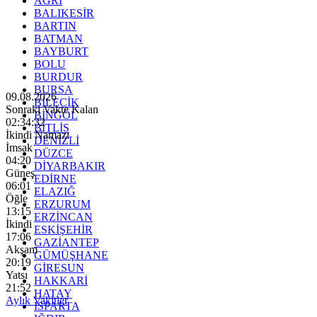
AĞRI
BALIKESİR
BARTIN
BATMAN
BAYBURT
BOLU
BURDUR
BURSA
09.08.2026
BİLECİK
Sonraki Vakte Kalan
BİNGÖL
02:34:30
BİTLİS
İkindi Namazı
DENİZLİ
İmsak
DÜZCE
04:20
DİYARBAKIR
Güneş
EDİRNE
06:01
ELAZIĞ
Öğle
ERZURUM
13:15
ERZİNCAN
İkindi
ESKİŞEHİR
17:06
GAZİANTEP
Akşam
GÜMÜŞHANE
20:19
GİRESUN
Yatsı
HAKKARİ
21:52
HATAY
Aylık Vakitler
ISPARTA