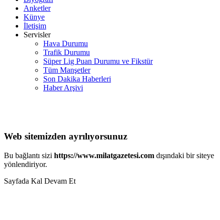
Anketler
Künye
İletişim
Servisler
Hava Durumu
Trafik Durumu
Süper Lig Puan Durumu ve Fikstür
Tüm Manşetler
Son Dakika Haberleri
Haber Arşivi
Web sitemizden ayrılıyorsunuz
Bu bağlantı sizi
https://www.milatgazetesi.com
dışındaki bir siteye
yönlendiriyor.
Sayfada Kal
Devam Et