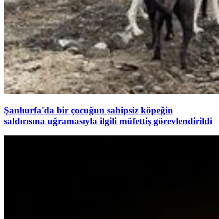
Şanlıurfa'da bir çocuğun sahipsiz köpeğin
saldırısına uğramasıyla ilgili müfettiş görevlendirildi