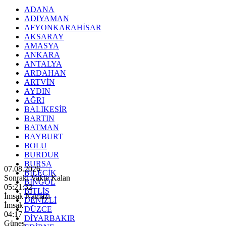
ADANA
ADIYAMAN
AFYONKARAHİSAR
AKSARAY
AMASYA
ANKARA
ANTALYA
ARDAHAN
ARTVİN
AYDIN
AĞRI
BALIKESİR
BARTIN
BATMAN
BAYBURT
BOLU
BURDUR
BURSA
07.08.2026
BİLECİK
Sonraki Vakte Kalan
BİNGÖL
05:21:30
BİTLİS
İmsak Namazı
DENİZLİ
İmsak
DÜZCE
04:17
DİYARBAKIR
Güneş