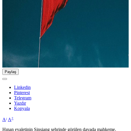
Paylaş
Linkedin
Pinterest
Telegram
Yazdır
Kopyala
-
+
A
A
Hınan eyaletinin Şinşiang şehrinde görülen davada mahkeme,