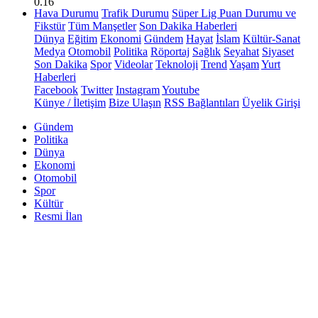
0.16
Hava Durumu
Trafik Durumu
Süper Lig Puan Durumu ve
Fikstür
Tüm Manşetler
Son Dakika Haberleri
Dünya
Eğitim
Ekonomi
Gündem
Hayat
İslam
Kültür-Sanat
Medya
Otomobil
Politika
Röportaj
Sağlık
Seyahat
Siyaset
Son Dakika
Spor
Videolar
Teknoloji
Trend
Yaşam
Yurt
Haberleri
Facebook
Twitter
Instagram
Youtube
Künye / İletişim
Bize Ulaşın
RSS Bağlantıları
Üyelik Girişi
Gündem
Politika
Dünya
Ekonomi
Otomobil
Spor
Kültür
Resmi İlan