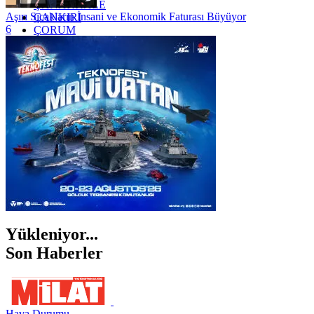
ÇANAKKALE
Aşırı Sıcakların İnsani ve Ekonomik Faturası Büyüyor
ÇANKIRI
6
ÇORUM
İSTANBUL
İZMİR
ŞANLIURFA
ŞIRNAK
Yükleniyor...
Son Haberler
Hava Durumu