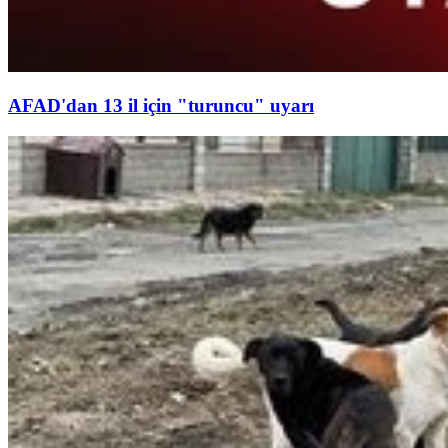
AFAD'dan 13 il için "turuncu" uyarı