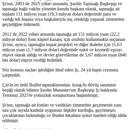
Şı'nın, 2003 ile 2025 yılları arasında, Şaolin Tapınağı Başkeşişi ve
tapınağa bağlı vakfın yönetim kurulu başkanı olarak, tapınağa ait
toplam 131 milyon yuan (19,3 milyon dolar) değerinde para ve
varlığı tek başına veya başkalarıyla suç ortaklığı yaparak zimmetine
geçirdiğine hükmetti.
2012 ile 2022 yılları arasında tapınağa ait 151 milyon yuan (22,2
milyon dolar) fonu kişisel kazanç için usulsüz kullanmakla suçlanan
Şı'nın, ayrıca, tapınağın inşaat projeleri ve diğer ihaleler için 11,63
milyon yuan (1,7 milyon dolar) değerinde nakit ve kıymetli eşyayı
rüşvet olarak aldığı ve devlet görevlilerine de 5,67 milyon yuan (840
bin dolar) rüşvet verdiği belirtildi.
Söz konusu suçları işlediğini itiraf eden Şı, 24 yıl hapis cezasına
çarptırıldı.
Çin'in en ünlü Budist tapınaklarından, kung-fu dövüş sanatının
beşiği olarak bilinen Şaolin Manastırı'nın Başkeşişi Şı hakkında
Temmuz 2025'te yolsuzluk soruşturması başlatılmıştı.
Şı'nın, tapınağa ait fonları ve varlıkları zimmetine geçirmenin yanı
sıra çok sayıda kadınla uygunsuz ilişkiler kurduğu, gayrimeşru
çocuklarının bulunduğu ve Budist itikatlara aykırı hareket ettiği iddia
edilmişti.