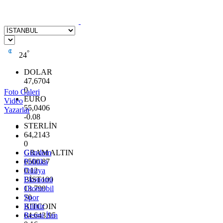
°
24
DOLAR
47,6704
0
Foto Galeri
EURO
Video
55,0406
Yazarlar
-0.08
STERLİN
64,2143
0
GRAM ALTIN
Gündem
6500.87
Politika
0.12
Dünya
BİST100
Ekonomi
13.799
Otomobil
70
Spor
BITCOIN
Kültür
64.643,95
Resmi İlan