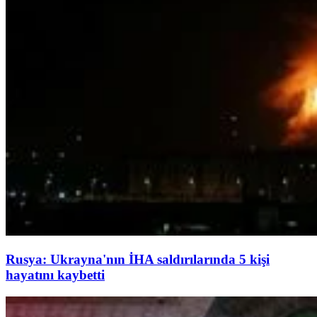
Rusya: Ukrayna'nın İHA saldırılarında 5 kişi
hayatını kaybetti