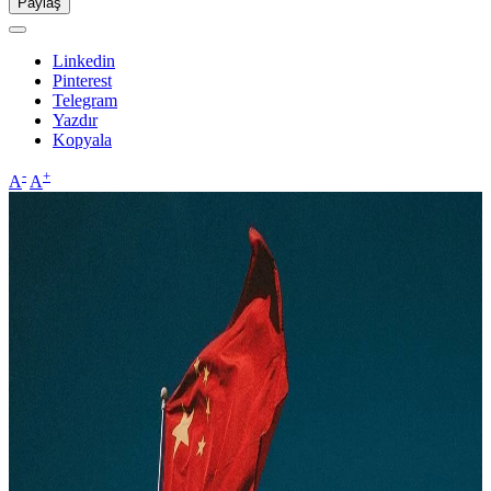
Paylaş
Linkedin
Pinterest
Telegram
Yazdır
Kopyala
-
+
A
A