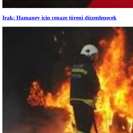
Irak: Hamaney için cenaze töreni düzenlenecek