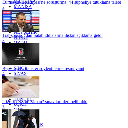
MALATYA
Etimesgut Belediyesi'ne soruşturma: 44 şüpheliye tutuklama talebi
MANİSA
2
MARDİN
MERSİN
MUĞLA
MUŞ
NEVŞEHİR
Trabzonspor'dan Salah iddialarına ilişkin açıklama geldi
NİĞDE
3
ORDU
OSMANİYE
RİZE
SAKARYA
SAMSUN
SİNOP
Beşiktaş'tan transfer söylentilerine resmi yanıt
SİVAS
4
SİİRT
TEKİRDAĞ
TOKAT
TRABZON
TUNCELİ
2026 KPSS ne zaman? sınav tarihleri belli oldu
UŞAK
5
VAN
YALOVA
YOZGAT
ZONGULDAK