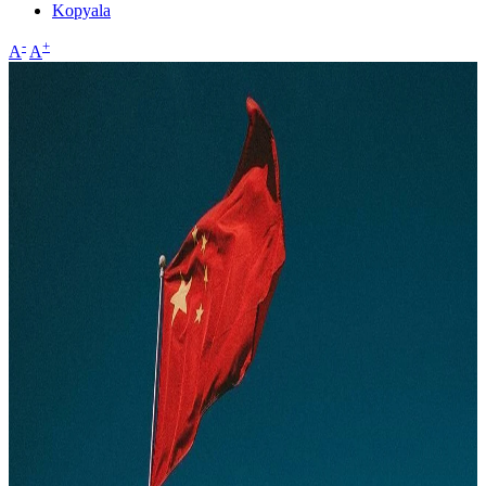
Kopyala
-
+
A
A