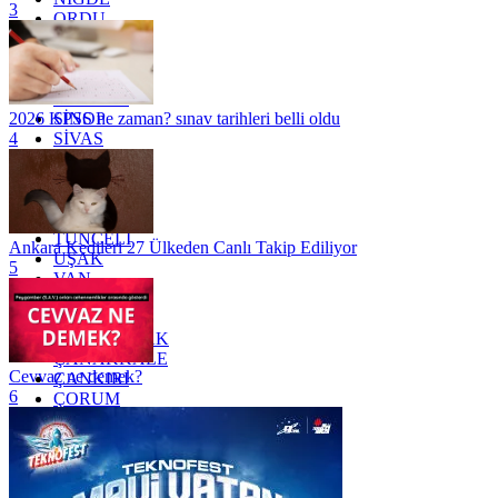
3
ORDU
OSMANİYE
RİZE
SAKARYA
SAMSUN
SİNOP
2026 KPSS ne zaman? sınav tarihleri belli oldu
SİVAS
4
SİİRT
TEKİRDAĞ
TOKAT
TRABZON
TUNCELİ
Ankara Kedileri 27 Ülkeden Canlı Takip Ediliyor
UŞAK
5
VAN
YALOVA
YOZGAT
ZONGULDAK
ÇANAKKALE
Cevvaz ne demek?
ÇANKIRI
6
ÇORUM
İSTANBUL
İZMİR
ŞANLIURFA
ŞIRNAK