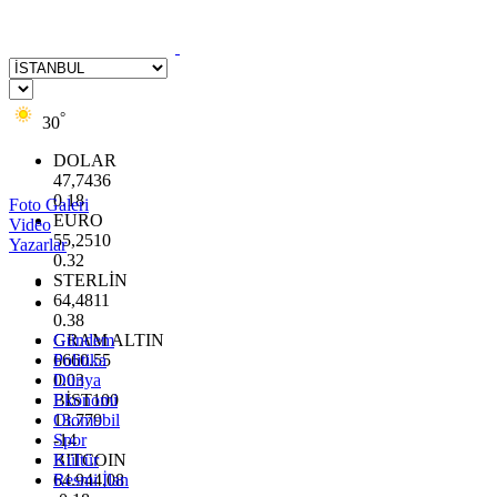
°
30
DOLAR
47,7436
0.18
Foto Galeri
EURO
Video
55,2510
Yazarlar
0.32
STERLİN
64,4811
0.38
GRAM ALTIN
Gündem
6660.55
Politika
0.03
Dünya
BİST100
Ekonomi
13.779
Otomobil
-14
Spor
BITCOIN
Kültür
64.944,08
Resmi İlan