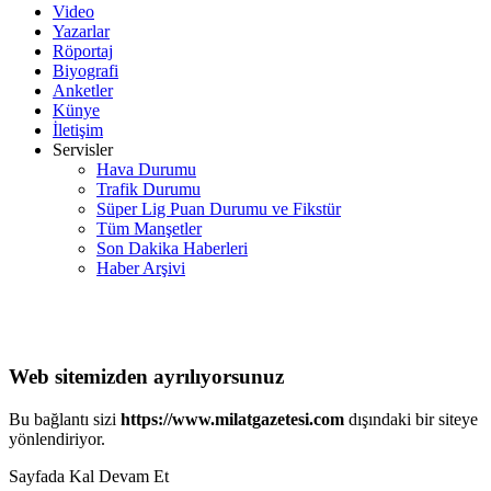
Video
Yazarlar
Röportaj
Biyografi
Anketler
Künye
İletişim
Servisler
Hava Durumu
Trafik Durumu
Süper Lig Puan Durumu ve Fikstür
Tüm Manşetler
Son Dakika Haberleri
Haber Arşivi
Web sitemizden ayrılıyorsunuz
Bu bağlantı sizi
https://www.milatgazetesi.com
dışındaki bir siteye
yönlendiriyor.
Sayfada Kal
Devam Et