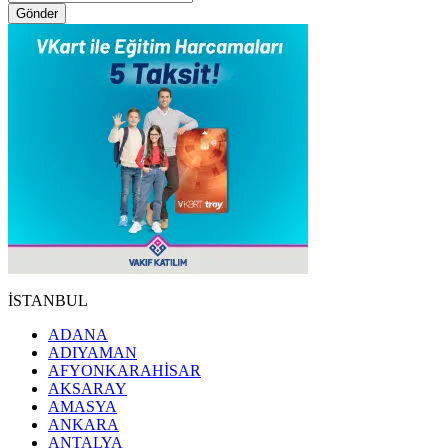
Gönder
İSTANBUL
ADANA
ADIYAMAN
AFYONKARAHİSAR
AKSARAY
AMASYA
ANKARA
ANTALYA