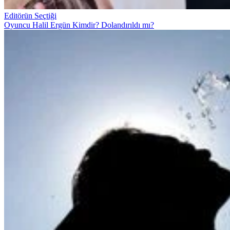
Editörün Seçtiği
Oyuncu Halil Ergün Kimdir? Dolandırıldı mı?