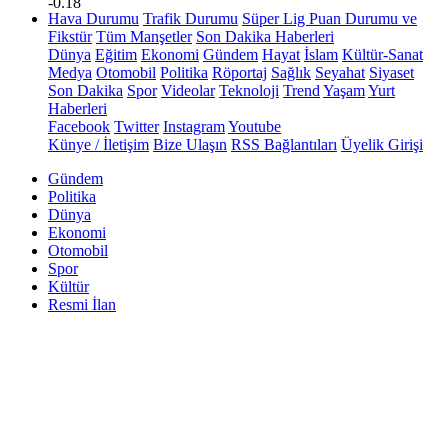
-0.18
Hava Durumu
Trafik Durumu
Süper Lig Puan Durumu ve
Fikstür
Tüm Manşetler
Son Dakika Haberleri
Dünya
Eğitim
Ekonomi
Gündem
Hayat
İslam
Kültür-Sanat
Medya
Otomobil
Politika
Röportaj
Sağlık
Seyahat
Siyaset
Son Dakika
Spor
Videolar
Teknoloji
Trend
Yaşam
Yurt
Haberleri
Facebook
Twitter
Instagram
Youtube
Künye / İletişim
Bize Ulaşın
RSS Bağlantıları
Üyelik Girişi
Gündem
Politika
Dünya
Ekonomi
Otomobil
Spor
Kültür
Resmi İlan