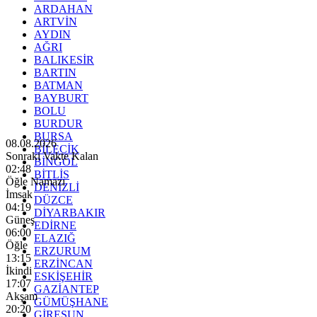
ARDAHAN
ARTVİN
AYDIN
AĞRI
BALIKESİR
BARTIN
BATMAN
BAYBURT
BOLU
BURDUR
BURSA
08.08.2026
BİLECİK
Sonraki Vakte Kalan
BİNGÖL
02:46
BİTLİS
Öğle Namazı
DENİZLİ
İmsak
DÜZCE
04:19
DİYARBAKIR
Güneş
EDİRNE
06:00
ELAZIĞ
Öğle
ERZURUM
13:15
ERZİNCAN
İkindi
ESKİŞEHİR
17:07
GAZİANTEP
Akşam
GÜMÜŞHANE
20:20
GİRESUN