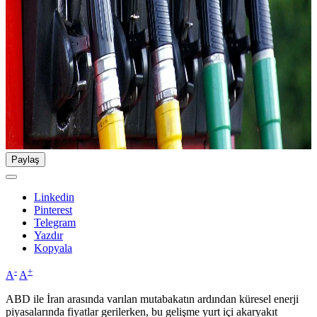
Paylaş
Linkedin
Pinterest
Telegram
Yazdır
Kopyala
-
+
A
A
ABD ile İran arasında varılan mutabakatın ardından küresel enerji
piyasalarında fiyatlar gerilerken, bu gelişme yurt içi akaryakıt