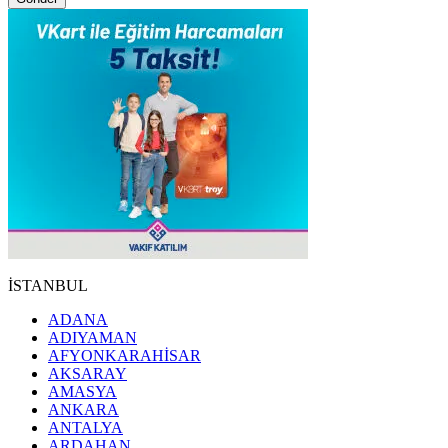
İSTANBUL
ADANA
ADIYAMAN
AFYONKARAHİSAR
AKSARAY
AMASYA
ANKARA
ANTALYA
ARDAHAN