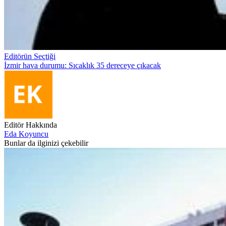
Editörün Seçtiği
İzmir hava durumu: Sıcaklık 35 dereceye çıkacak
Editör Hakkında
Eda Koyuncu
Bunlar da ilginizi çekebilir