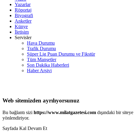
Yazarlar
Röportaj
Biyografi
Anketler
Künye
İletişim
Servisler
Hava Durumu
Trafik Durumu
Süper Lig Puan Durumu ve Fikstür
Tüm Manşetler
Son Dakika Haberleri
Haber Arşivi
Web sitemizden ayrılıyorsunuz
Bu bağlantı sizi
https://www.milatgazetesi.com
dışındaki bir siteye
yönlendiriyor.
Sayfada Kal
Devam Et