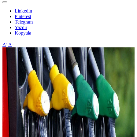
Linkedin
Pinterest
Telegram
Yazdır
Kopyala
-
+
A
A