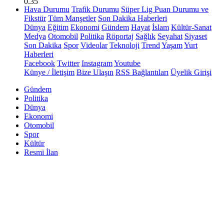
0.35
Hava Durumu
Trafik Durumu
Süper Lig Puan Durumu ve
Fikstür
Tüm Manşetler
Son Dakika Haberleri
Dünya
Eğitim
Ekonomi
Gündem
Hayat
İslam
Kültür-Sanat
Medya
Otomobil
Politika
Röportaj
Sağlık
Seyahat
Siyaset
Son Dakika
Spor
Videolar
Teknoloji
Trend
Yaşam
Yurt
Haberleri
Facebook
Twitter
Instagram
Youtube
Künye / İletişim
Bize Ulaşın
RSS Bağlantıları
Üyelik Girişi
Gündem
Politika
Dünya
Ekonomi
Otomobil
Spor
Kültür
Resmi İlan