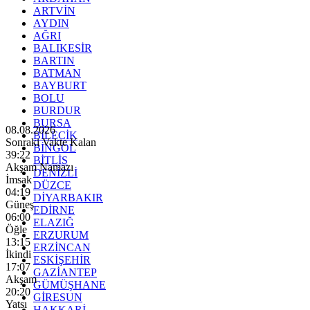
ARTVİN
AYDIN
AĞRI
BALIKESİR
BARTIN
BATMAN
BAYBURT
BOLU
BURDUR
BURSA
08.08.2026
BİLECİK
Sonraki Vakte Kalan
BİNGÖL
39:20
BİTLİS
Akşam Namazı
DENİZLİ
İmsak
DÜZCE
04:19
DİYARBAKIR
Güneş
EDİRNE
06:00
ELAZIĞ
Öğle
ERZURUM
13:15
ERZİNCAN
İkindi
ESKİŞEHİR
17:07
GAZİANTEP
Akşam
GÜMÜŞHANE
20:20
GİRESUN
Yatsı
HAKKARİ