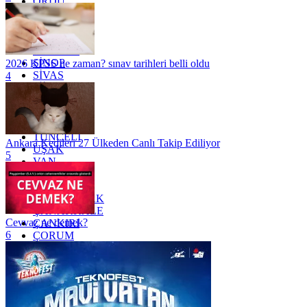
ORDU
OSMANİYE
RİZE
SAKARYA
SAMSUN
SİNOP
2026 KPSS ne zaman? sınav tarihleri belli oldu
SİVAS
4
SİİRT
TEKİRDAĞ
TOKAT
TRABZON
TUNCELİ
Ankara Kedileri 27 Ülkeden Canlı Takip Ediliyor
UŞAK
5
VAN
YALOVA
YOZGAT
ZONGULDAK
ÇANAKKALE
Cevvaz ne demek?
ÇANKIRI
6
ÇORUM
İSTANBUL
İZMİR
ŞANLIURFA
ŞIRNAK