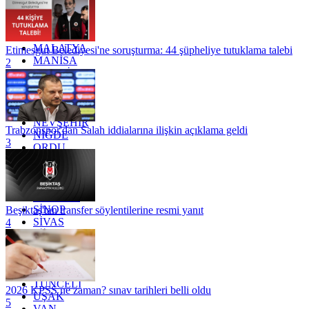
KONYA
KÜTAHYA
KİLİS
MALATYA
Etimesgut Belediyesi'ne soruşturma: 44 şüpheliye tutuklama talebi
MANİSA
2
MARDİN
MERSİN
MUĞLA
MUŞ
NEVŞEHİR
Trabzonspor'dan Salah iddialarına ilişkin açıklama geldi
NİĞDE
3
ORDU
OSMANİYE
RİZE
SAKARYA
SAMSUN
SİNOP
Beşiktaş'tan transfer söylentilerine resmi yanıt
SİVAS
4
SİİRT
TEKİRDAĞ
TOKAT
TRABZON
TUNCELİ
2026 KPSS ne zaman? sınav tarihleri belli oldu
UŞAK
5
VAN