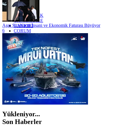
YALOVA
YOZGAT
ZONGULDAK
ÇANAKKALE
Aşırı Sıcakların İnsani ve Ekonomik Faturası Büyüyor
ÇANKIRI
6
ÇORUM
İSTANBUL
İZMİR
ŞANLIURFA
ŞIRNAK
Yükleniyor...
Son Haberler