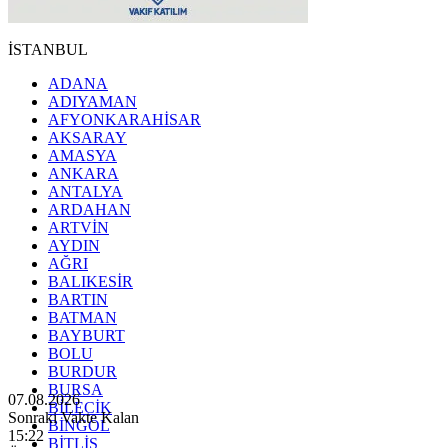
İSTANBUL
ADANA
ADIYAMAN
AFYONKARAHİSAR
AKSARAY
AMASYA
ANKARA
ANTALYA
ARDAHAN
ARTVİN
AYDIN
AĞRI
BALIKESİR
BARTIN
BATMAN
BAYBURT
BOLU
BURDUR
BURSA
07.08.2026
BİLECİK
Sonraki Vakte Kalan
BİNGÖL
15:20
BİTLİS