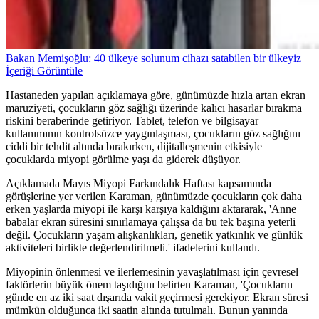
Bakan Memişoğlu: 40 ülkeye solunum cihazı satabilen bir ülkeyiz
İçeriği Görüntüle
Hastaneden yapılan açıklamaya göre, günümüzde hızla artan ekran
maruziyeti, çocukların göz sağlığı üzerinde kalıcı hasarlar bırakma
riskini beraberinde getiriyor. Tablet, telefon ve bilgisayar
kullanımının kontrolsüzce yaygınlaşması, çocukların göz sağlığını
ciddi bir tehdit altında bırakırken, dijitalleşmenin etkisiyle
çocuklarda miyopi görülme yaşı da giderek düşüyor.
Açıklamada Mayıs Miyopi Farkındalık Haftası kapsamında
görüşlerine yer verilen Karaman, günümüzde çocukların çok daha
erken yaşlarda miyopi ile karşı karşıya kaldığını aktararak, 'Anne
babalar ekran süresini sınırlamaya çalışsa da bu tek başına yeterli
değil. Çocukların yaşam alışkanlıkları, genetik yatkınlık ve günlük
aktiviteleri birlikte değerlendirilmeli.' ifadelerini kullandı.
Miyopinin önlenmesi ve ilerlemesinin yavaşlatılması için çevresel
faktörlerin büyük önem taşıdığını belirten Karaman, 'Çocukların
günde en az iki saat dışarıda vakit geçirmesi gerekiyor. Ekran süresi
mümkün olduğunca iki saatin altında tutulmalı. Bunun yanında