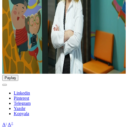
Paylaş
Linkedin
Pinterest
Telegram
Yazdır
Kopyala
-
+
A
A