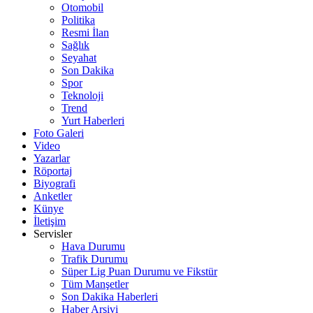
Otomobil
Politika
Resmi İlan
Sağlık
Seyahat
Son Dakika
Spor
Teknoloji
Trend
Yurt Haberleri
Foto Galeri
Video
Yazarlar
Röportaj
Biyografi
Anketler
Künye
İletişim
Servisler
Hava Durumu
Trafik Durumu
Süper Lig Puan Durumu ve Fikstür
Tüm Manşetler
Son Dakika Haberleri
Haber Arşivi