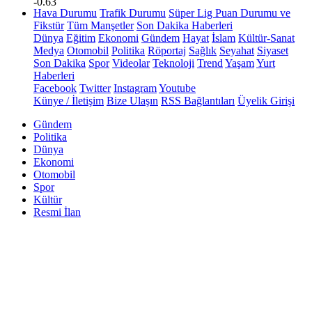
-0.63
Hava Durumu
Trafik Durumu
Süper Lig Puan Durumu ve
Fikstür
Tüm Manşetler
Son Dakika Haberleri
Dünya
Eğitim
Ekonomi
Gündem
Hayat
İslam
Kültür-Sanat
Medya
Otomobil
Politika
Röportaj
Sağlık
Seyahat
Siyaset
Son Dakika
Spor
Videolar
Teknoloji
Trend
Yaşam
Yurt
Haberleri
Facebook
Twitter
Instagram
Youtube
Künye / İletişim
Bize Ulaşın
RSS Bağlantıları
Üyelik Girişi
Gündem
Politika
Dünya
Ekonomi
Otomobil
Spor
Kültür
Resmi İlan