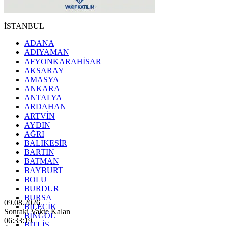
İSTANBUL
ADANA
ADIYAMAN
AFYONKARAHİSAR
AKSARAY
AMASYA
ANKARA
ANTALYA
ARDAHAN
ARTVİN
AYDIN
AĞRI
BALIKESİR
BARTIN
BATMAN
BAYBURT
BOLU
BURDUR
BURSA
09.08.2026
BİLECİK
Sonraki Vakte Kalan
BİNGÖL
06:33:17
BİTLİS