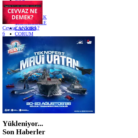
VAN
YALOVA
YOZGAT
ZONGULDAK
ÇANAKKALE
Cevvaz ne demek?
ÇANKIRI
6
ÇORUM
İSTANBUL
İZMİR
ŞANLIURFA
ŞIRNAK
Yükleniyor...
Son Haberler