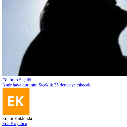
Editörün Seçtiği
İzmir hava durumu: Sıcaklık 35 dereceye çıkacak
Editör Hakkında
Eda Koyuncu