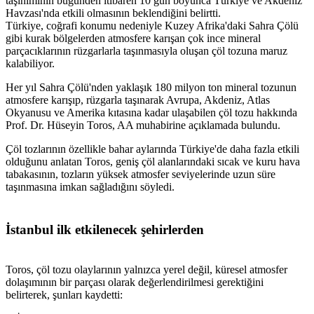
taşınımının bugünden itibaren 10 gün boyunca Türkiye ve Akdeniz
Havzası'nda etkili olmasının beklendiğini belirtti.
Türkiye, coğrafi konumu nedeniyle Kuzey Afrika'daki Sahra Çölü
gibi kurak bölgelerden atmosfere karışan çok ince mineral
parçacıklarının rüzgarlarla taşınmasıyla oluşan çöl tozuna maruz
kalabiliyor.
Her yıl Sahra Çölü'nden yaklaşık 180 milyon ton mineral tozunun
atmosfere karışıp, rüzgarla taşınarak Avrupa, Akdeniz, Atlas
Okyanusu ve Amerika kıtasına kadar ulaşabilen çöl tozu hakkında
Prof. Dr. Hüseyin Toros, AA muhabirine açıklamada bulundu.
Çöl tozlarının özellikle bahar aylarında Türkiye'de daha fazla etkili
olduğunu anlatan Toros, geniş çöl alanlarındaki sıcak ve kuru hava
tabakasının, tozların yüksek atmosfer seviyelerinde uzun süre
taşınmasına imkan sağladığını söyledi.
İstanbul ilk etkilenecek şehirlerden
Toros, çöl tozu olaylarının yalnızca yerel değil, küresel atmosfer
dolaşımının bir parçası olarak değerlendirilmesi gerektiğini
belirterek, şunları kaydetti: