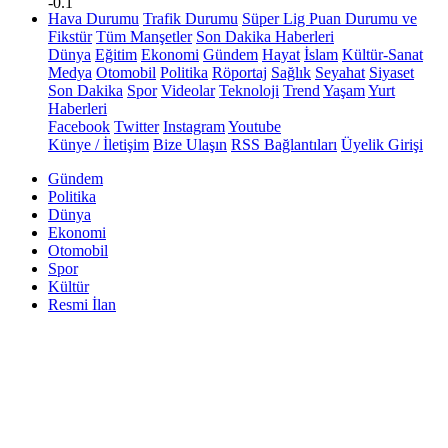
-0.1
Hava Durumu
Trafik Durumu
Süper Lig Puan Durumu ve
Fikstür
Tüm Manşetler
Son Dakika Haberleri
Dünya
Eğitim
Ekonomi
Gündem
Hayat
İslam
Kültür-Sanat
Medya
Otomobil
Politika
Röportaj
Sağlık
Seyahat
Siyaset
Son Dakika
Spor
Videolar
Teknoloji
Trend
Yaşam
Yurt
Haberleri
Facebook
Twitter
Instagram
Youtube
Künye / İletişim
Bize Ulaşın
RSS Bağlantıları
Üyelik Girişi
Gündem
Politika
Dünya
Ekonomi
Otomobil
Spor
Kültür
Resmi İlan