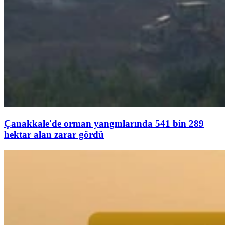
Çanakkale'de orman yangınlarında 541 bin 289
hektar alan zarar gördü