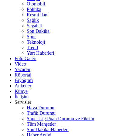
Otomobil
Politika
Resmi İlan
Sağlık
Seyahat
Son Dakika
Spor
Teknoloji
Trend
Yurt Haberleri
Foto Galeri
Video
Yazarlar
Röportaj
Biyografi
Anketler
Künye
İletişim
Servisler
Hava Durumu
Trafik Durumu
Süper Lig Puan Durumu ve Fikstür
Tüm Manşetler
Son Dakika Haberleri
Haber Arşivi