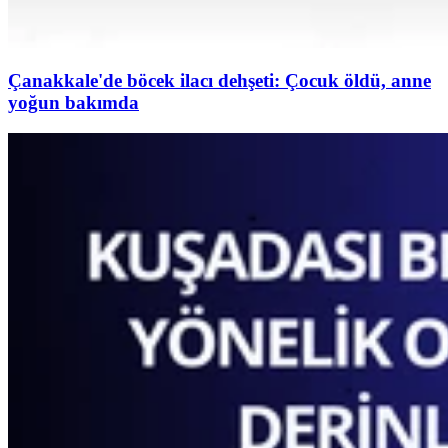
Çanakkale'de böcek ilacı dehşeti: Çocuk öldü, anne
yoğun bakımda