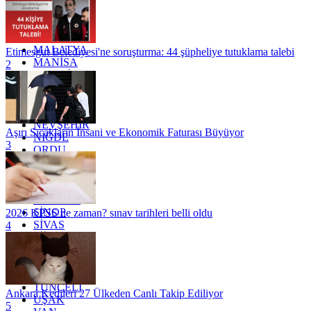
KONYA
KÜTAHYA
KİLİS
MALATYA
Etimesgut Belediyesi'ne soruşturma: 44 şüpheliye tutuklama talebi
MANİSA
2
MARDİN
MERSİN
MUĞLA
MUŞ
NEVŞEHİR
Aşırı Sıcakların İnsani ve Ekonomik Faturası Büyüyor
NİĞDE
3
ORDU
OSMANİYE
RİZE
SAKARYA
SAMSUN
SİNOP
2026 KPSS ne zaman? sınav tarihleri belli oldu
SİVAS
4
SİİRT
TEKİRDAĞ
TOKAT
TRABZON
TUNCELİ
Ankara Kedileri 27 Ülkeden Canlı Takip Ediliyor
UŞAK
5