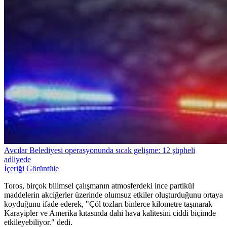
Avcılar Belediyesi operasyonunda sıcak gelişme: 12 şüpheli
adliyede
İçeriği Görüntüle
Toros, birçok bilimsel çalışmanın atmosferdeki ince partikül
maddelerin akciğerler üzerinde olumsuz etkiler oluşturduğunu ortaya
koyduğunu ifade ederek, "Çöl tozları binlerce kilometre taşınarak
Karayipler ve Amerika kıtasında dahi hava kalitesini ciddi biçimde
etkileyebiliyor." dedi.