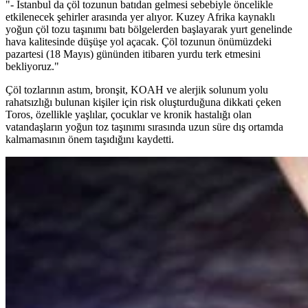
"- İstanbul da çöl tozunun batıdan gelmesi sebebiyle öncelikle
etkilenecek şehirler arasında yer alıyor. Kuzey Afrika kaynaklı
yoğun çöl tozu taşınımı batı bölgelerden başlayarak yurt genelinde
hava kalitesinde düşüşe yol açacak. Çöl tozunun önümüzdeki
pazartesi (18 Mayıs) gününden itibaren yurdu terk etmesini
bekliyoruz."
Çöl tozlarının astım, bronşit, KOAH ve alerjik solunum yolu
rahatsızlığı bulunan kişiler için risk oluşturduğuna dikkati çeken
Toros, özellikle yaşlılar, çocuklar ve kronik hastalığı olan
vatandaşların yoğun toz taşınımı sırasında uzun süre dış ortamda
kalmamasının önem taşıdığını kaydetti.