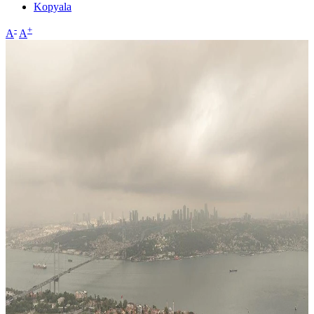
Kopyala
-
+
A
A