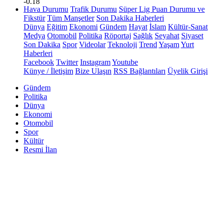
-0.18
Hava Durumu
Trafik Durumu
Süper Lig Puan Durumu ve
Fikstür
Tüm Manşetler
Son Dakika Haberleri
Dünya
Eğitim
Ekonomi
Gündem
Hayat
İslam
Kültür-Sanat
Medya
Otomobil
Politika
Röportaj
Sağlık
Seyahat
Siyaset
Son Dakika
Spor
Videolar
Teknoloji
Trend
Yaşam
Yurt
Haberleri
Facebook
Twitter
Instagram
Youtube
Künye / İletişim
Bize Ulaşın
RSS Bağlantıları
Üyelik Girişi
Gündem
Politika
Dünya
Ekonomi
Otomobil
Spor
Kültür
Resmi İlan