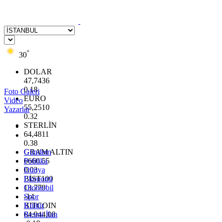
°
30
DOLAR
47,7436
0.18
Foto Galeri
EURO
Video
55,2510
Yazarlar
0.32
STERLİN
64,4811
0.38
GRAM ALTIN
Gündem
6660.55
Politika
0.03
Dünya
BİST100
Ekonomi
13.779
Otomobil
-14
Spor
BITCOIN
Kültür
64.944,08
Resmi İlan