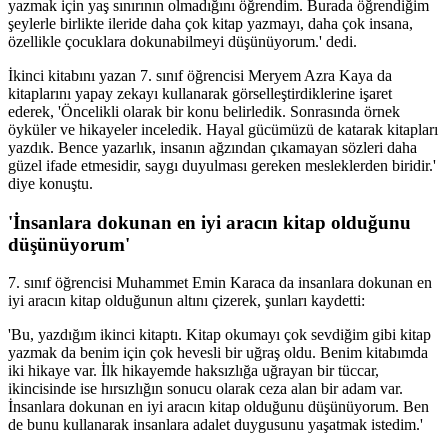
yazmak için yaş sınırının olmadığını öğrendim. Burada öğrendiğim
şeylerle birlikte ileride daha çok kitap yazmayı, daha çok insana,
özellikle çocuklara dokunabilmeyi düşünüyorum.' dedi.
İkinci kitabını yazan 7. sınıf öğrencisi Meryem Azra Kaya da
kitaplarını yapay zekayı kullanarak görselleştirdiklerine işaret
ederek, 'Öncelikli olarak bir konu belirledik. Sonrasında örnek
öyküler ve hikayeler inceledik. Hayal gücümüzü de katarak kitapları
yazdık. Bence yazarlık, insanın ağzından çıkamayan sözleri daha
güzel ifade etmesidir, saygı duyulması gereken mesleklerden biridir.'
diye konuştu.
'İnsanlara dokunan en iyi aracın kitap olduğunu
düşünüyorum'
7. sınıf öğrencisi Muhammet Emin Karaca da insanlara dokunan en
iyi aracın kitap olduğunun altını çizerek, şunları kaydetti:
'Bu, yazdığım ikinci kitaptı. Kitap okumayı çok sevdiğim gibi kitap
yazmak da benim için çok hevesli bir uğraş oldu. Benim kitabımda
iki hikaye var. İlk hikayemde haksızlığa uğrayan bir tüccar,
ikincisinde ise hırsızlığın sonucu olarak ceza alan bir adam var.
İnsanlara dokunan en iyi aracın kitap olduğunu düşünüyorum. Ben
de bunu kullanarak insanlara adalet duygusunu yaşatmak istedim.'