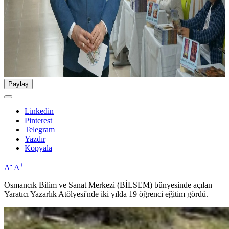
Paylaş
Linkedin
Pinterest
Telegram
Yazdır
Kopyala
-
+
A
A
Osmancık Bilim ve Sanat Merkezi (BİLSEM) bünyesinde açılan
Yaratıcı Yazarlık Atölyesi'nde iki yılda 19 öğrenci eğitim gördü.