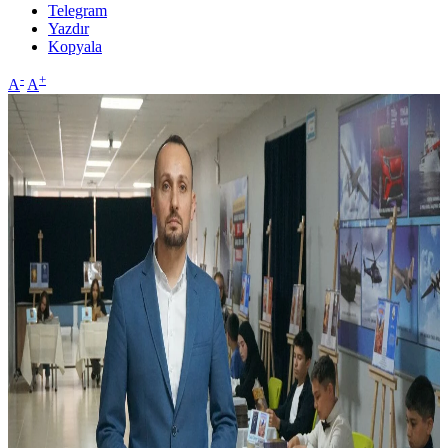
Telegram
Yazdır
Kopyala
-
+
A
A