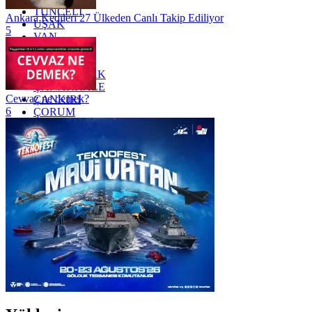
TUNCELİ
Ankara Kedileri 27 Ülkeden Canlı Takip Ediliyor
UŞAK
5
VAN
YALOVA
YOZGAT
ZONGULDAK
ÇANAKKALE
Cevvaz ne demek?
ÇANKIRI
6
ÇORUM
İSTANBUL
İZMİR
ŞANLIURFA
ŞIRNAK