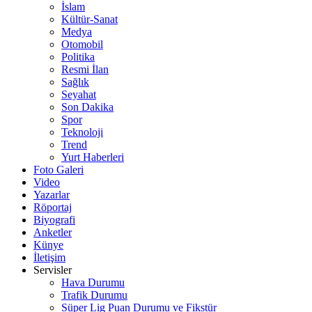
İslam
Kültür-Sanat
Medya
Otomobil
Politika
Resmi İlan
Sağlık
Seyahat
Son Dakika
Spor
Teknoloji
Trend
Yurt Haberleri
Foto Galeri
Video
Yazarlar
Röportaj
Biyografi
Anketler
Künye
İletişim
Servisler
Hava Durumu
Trafik Durumu
Süper Lig Puan Durumu ve Fikstür