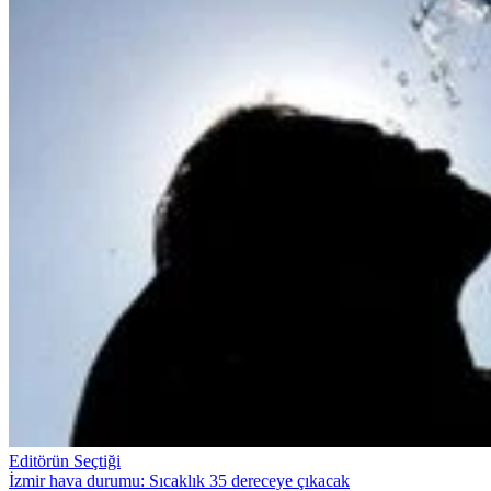
Editörün Seçtiği
İzmir hava durumu: Sıcaklık 35 dereceye çıkacak