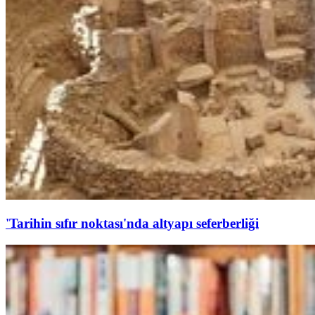
'Tarihin sıfır noktası'nda altyapı seferberliği