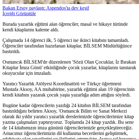
Bakan Ersoy paylaştı: Aspendos'ta dev keşif
İçeriği Görüntüle
Burada yazarlık eğitimi alan öğrenciler, masal ve hikaye türünde
kendi kitaplarını kaleme aldı.
Çalışmada 14 öğrenci ilk, 5 öğrenci ise ikinci kitabını tamamladı.
Öğrenciler tarafından hazırlanan kitaplar, BİLSEM Müdürlüğünce
bastırıldı.
Osmancık BİLSEM'de düzenlenen 'Sözü Olan Çocuklar, İz Bırakan
Kitaplar İmza Günü' etkinliğinde çocuk yazarlar, kitaplarını tanıtarak
okuyucular için imzaladı.
Yaratıcı Yazarlık Atölyesi Koordinatörü ve Türkçe öğretmeni
Mustafa Aksoy, AA muhabirine, yazarlık eğitimi alan 19 öğrencinin
kendi kitabını yazarak çocuk yaşta yazarlığa adım attığını söyledi.
Bugüne kadar öğrencilerin yazdığı 24 kitabın BİLSEM tarafından
bastırıldığını belirten Aksoy, 'Osmancık Bilim ve Sanat Merkezi
olarak iki yıldır yaratıcı yazarlık derslerimizde öğrencilerimize kitap
yazma çalışmaları yaptırıyoruz. Toplamda 24 kitap yazdık. Bu sene
de 14 kitabımızın imza gününü öğrencilerimizle gerçekleştireceğiz.
Amacımız öğrencilerimizin dil kullanma becerilerini geliştirmek,
edebiyata olan sevgilerini ve ilgilerini artırmaktır. Ayrıca yıl boyunca