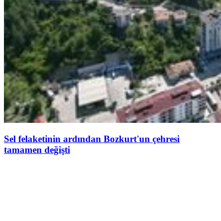
Sel felaketinin ardından Bozkurt'un çehresi
tamamen değişti