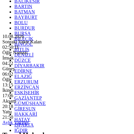
BALIKESİR
BARTIN
BATMAN
BAYBURT
BOLU
BURDUR
BURSA
10.08.2026
BİLECİK
Sonraki Vakte Kalan
BİNGÖL
02:50:09
BİTLİS
Öğle Namazı
DENİZLİ
İmsak
DÜZCE
04:22
DİYARBAKIR
Güneş
EDİRNE
06:02
ELAZIĞ
Öğle
ERZURUM
13:15
ERZİNCAN
İkindi
ESKİŞEHİR
17:06
GAZİANTEP
Akşam
GÜMÜŞHANE
20:18
GİRESUN
Yatsı
HAKKARİ
21:50
HATAY
Aylık Vakitler
ISPARTA
IĞDIR