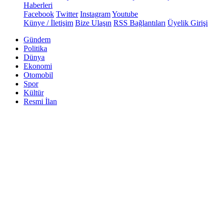
Haberleri
Facebook
Twitter
Instagram
Youtube
Künye / İletişim
Bize Ulaşın
RSS Bağlantıları
Üyelik Girişi
Gündem
Politika
Dünya
Ekonomi
Otomobil
Spor
Kültür
Resmi İlan