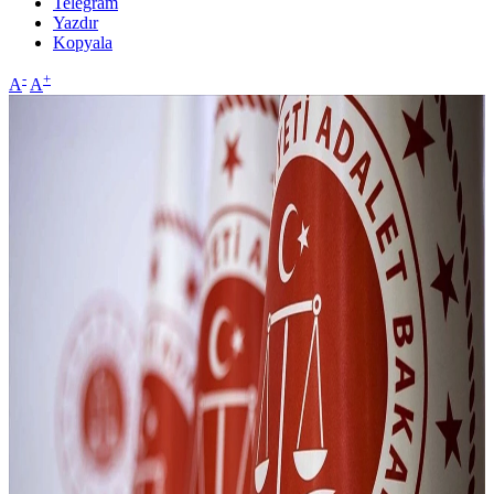
Telegram
Yazdır
Kopyala
-
+
A
A