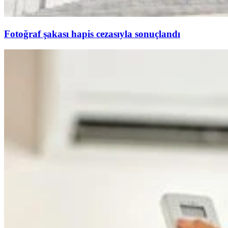
Fotoğraf şakası hapis cezasıyla sonuçlandı