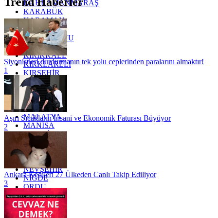
Trend Haberler
KAHRAMANMARAŞ
KARABÜK
KARAMAN
KARS
KASTAMONU
KAYSERİ
KIRIKKALE
Siyonistleri durdurmanın tek yolu ceplerinden paralarını almaktır!
KIRKLARELİ
1
KIRŞEHİR
KOCAELİ
KONYA
KÜTAHYA
KİLİS
MALATYA
Aşırı Sıcakların İnsani ve Ekonomik Faturası Büyüyor
MANİSA
2
MARDİN
MERSİN
MUĞLA
MUŞ
NEVŞEHİR
Ankara Kedileri 27 Ülkeden Canlı Takip Ediliyor
NİĞDE
3
ORDU
OSMANİYE
RİZE
SAKARYA