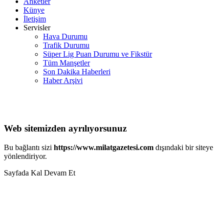
Anketler
Künye
İletişim
Servisler
Hava Durumu
Trafik Durumu
Süper Lig Puan Durumu ve Fikstür
Tüm Manşetler
Son Dakika Haberleri
Haber Arşivi
Web sitemizden ayrılıyorsunuz
Bu bağlantı sizi
https://www.milatgazetesi.com
dışındaki bir siteye
yönlendiriyor.
Sayfada Kal
Devam Et