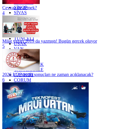
SAMSUN
SİNOP
Cevvaz ne demek?
SİVAS
4
SİİRT
TEKİRDAĞ
TOKAT
TRABZON
TUNCELİ
Milat yazarı 2019 da yazmıştı! Bugün gerçek oluyor
UŞAK
5
VAN
YALOVA
YOZGAT
ZONGULDAK
ÇANAKKALE
2026 LGS tercih sonuçları ne zaman açıklanacak?
ÇANKIRI
6
ÇORUM
İSTANBUL
İZMİR
ŞANLIURFA
ŞIRNAK