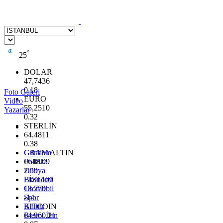
°
25
DOLAR
47,7436
0.18
Foto Galeri
EURO
Video
55,2510
Yazarlar
0.32
STERLİN
64,4811
0.38
GRAM ALTIN
Gündem
6648.99
Politika
2.59
Dünya
BİST100
Ekonomi
13.779
Otomobil
-14
Spor
BITCOIN
Kültür
64.960,21
Resmi İlan