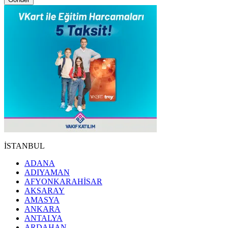
İSTANBUL
ADANA
ADIYAMAN
AFYONKARAHİSAR
AKSARAY
AMASYA
ANKARA
ANTALYA
ARDAHAN