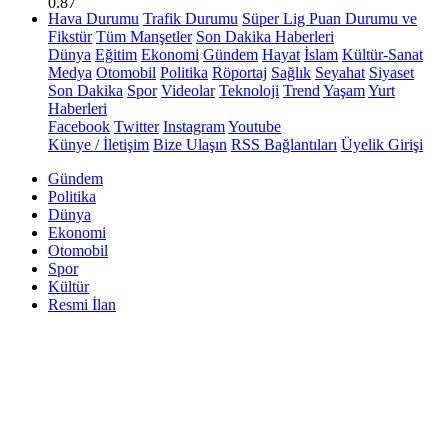
0.87
Hava Durumu
Trafik Durumu
Süper Lig Puan Durumu ve
Fikstür
Tüm Manşetler
Son Dakika Haberleri
Dünya
Eğitim
Ekonomi
Gündem
Hayat
İslam
Kültür-Sanat
Medya
Otomobil
Politika
Röportaj
Sağlık
Seyahat
Siyaset
Son Dakika
Spor
Videolar
Teknoloji
Trend
Yaşam
Yurt
Haberleri
Facebook
Twitter
Instagram
Youtube
Künye / İletişim
Bize Ulaşın
RSS Bağlantıları
Üyelik Girişi
Gündem
Politika
Dünya
Ekonomi
Otomobil
Spor
Kültür
Resmi İlan