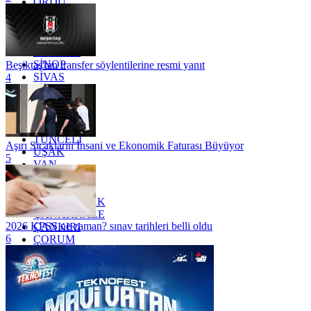
ORDU
OSMANİYE
RİZE
SAKARYA
SAMSUN
SİNOP
Beşiktaş'tan transfer söylentilerine resmi yanıt
SİVAS
4
SİİRT
TEKİRDAĞ
TOKAT
TRABZON
TUNCELİ
Aşırı Sıcakların İnsani ve Ekonomik Faturası Büyüyor
UŞAK
5
VAN
YALOVA
YOZGAT
ZONGULDAK
ÇANAKKALE
2026 KPSS ne zaman? sınav tarihleri belli oldu
ÇANKIRI
6
ÇORUM
İSTANBUL
İZMİR
ŞANLIURFA
ŞIRNAK