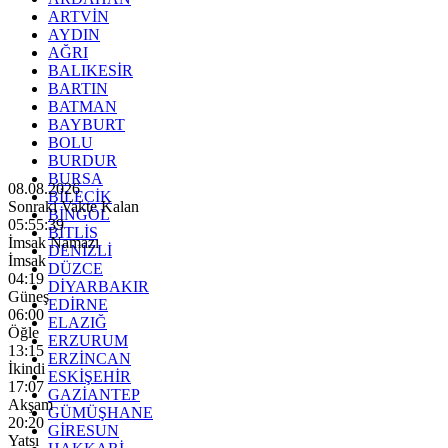
ARTVİN
AYDIN
AĞRI
BALIKESİR
BARTIN
BATMAN
BAYBURT
BOLU
BURDUR
BURSA
08.08.2026
BİLECİK
Sonraki Vakte Kalan
BİNGÖL
05:55:37
BİTLİS
İmsak Namazı
DENİZLİ
İmsak
DÜZCE
04:19
DİYARBAKIR
Güneş
EDİRNE
06:00
ELAZIĞ
Öğle
ERZURUM
13:15
ERZİNCAN
İkindi
ESKİŞEHİR
17:07
GAZİANTEP
Akşam
GÜMÜŞHANE
20:20
GİRESUN
Yatsı