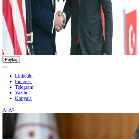
Paylaş
Linkedin
Pinterest
Telegram
Yazdır
Kopyala
-
+
A
A