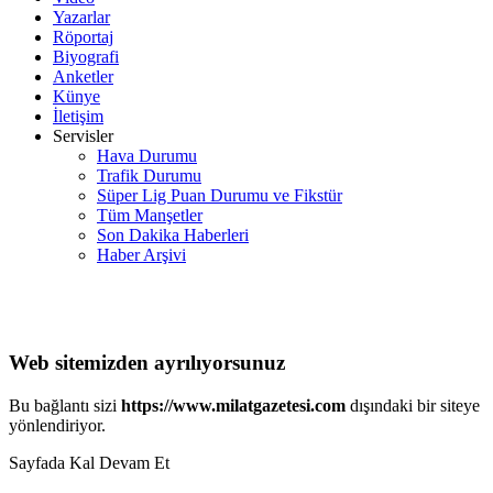
Yazarlar
Röportaj
Biyografi
Anketler
Künye
İletişim
Servisler
Hava Durumu
Trafik Durumu
Süper Lig Puan Durumu ve Fikstür
Tüm Manşetler
Son Dakika Haberleri
Haber Arşivi
Web sitemizden ayrılıyorsunuz
Bu bağlantı sizi
https://www.milatgazetesi.com
dışındaki bir siteye
yönlendiriyor.
Sayfada Kal
Devam Et