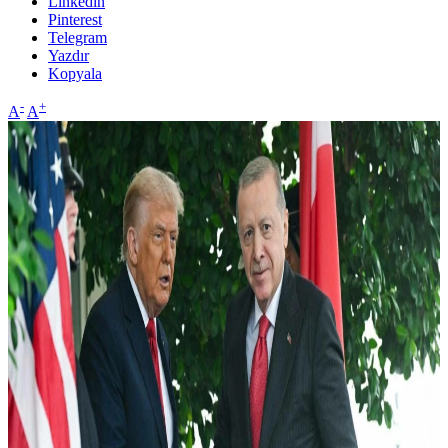
Linkedin
Pinterest
Telegram
Yazdır
Kopyala
-
+
A
A