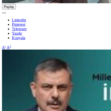
Paylaş
Linkedin
Pinterest
Telegram
Yazdır
Kopyala
-
+
A
A