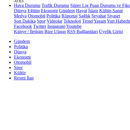
-0.63
Hava Durumu
Trafik Durumu
Süper Lig Puan Durumu ve Fiks
Dünya
Eğitim
Ekonomi
Gündem
Hayat
İslam
Kültür-Sanat
Medya
Otomobil
Politika
Röportaj
Sağlık
Seyahat
Siyaset
Son Dakika
Spor
Videolar
Teknoloji
Trend
Yaşam
Yurt Haberle
Facebook
Twitter
Instagram
Youtube
Künye / İletişim
Bize Ulaşın
RSS Bağlantıları
Üyelik Girişi
Gündem
Politika
Dünya
Ekonomi
Otomobil
Spor
Kültür
Resmi İlan