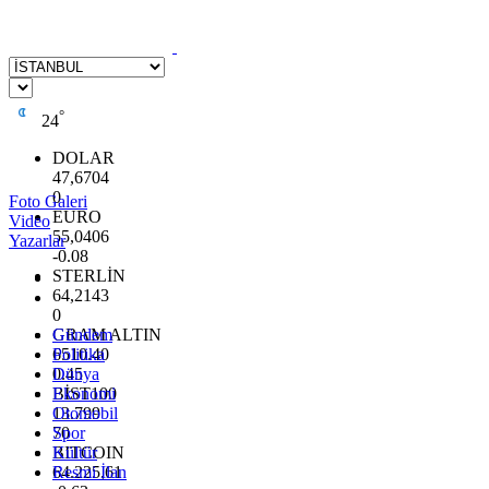
°
24
DOLAR
47,6704
0
Foto Galeri
EURO
Video
55,0406
Yazarlar
-0.08
STERLİN
64,2143
0
GRAM ALTIN
Gündem
6510.40
Politika
0.45
Dünya
BİST100
Ekonomi
13.799
Otomobil
70
Spor
BITCOIN
Kültür
64.225,61
Resmi İlan