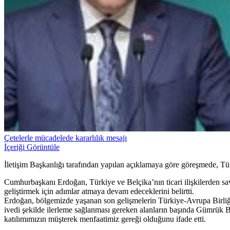
Çetelerle mücadelede kararlılık mesajı
İçeriği Görüntüle
İletişim Başkanlığı tarafından yapılan açıklamaya göre göreşmede, Türkiy
Cumhurbaşkanı Erdoğan, Türkiye ve Belçika’nın ticari ilişkilerden savu
geliştirmek için adımlar atmaya devam edeceklerini belirtti.
Erdoğan, bölgemizde yaşanan son gelişmelerin Türkiye-Avrupa Birliği i
ivedi şekilde ilerleme sağlanması gereken alanların başında Gümrük B
katılımımızın müşterek menfaatimiz gereği olduğunu ifade etti.