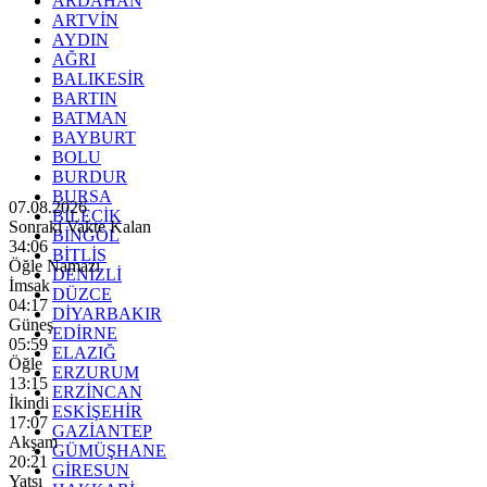
ARDAHAN
ARTVİN
AYDIN
AĞRI
BALIKESİR
BARTIN
BATMAN
BAYBURT
BOLU
BURDUR
BURSA
07.08.2026
BİLECİK
Sonraki Vakte Kalan
BİNGÖL
34:04
BİTLİS
Öğle Namazı
DENİZLİ
İmsak
DÜZCE
04:17
DİYARBAKIR
Güneş
EDİRNE
05:59
ELAZIĞ
Öğle
ERZURUM
13:15
ERZİNCAN
İkindi
ESKİŞEHİR
17:07
GAZİANTEP
Akşam
GÜMÜŞHANE
20:21
GİRESUN
Yatsı