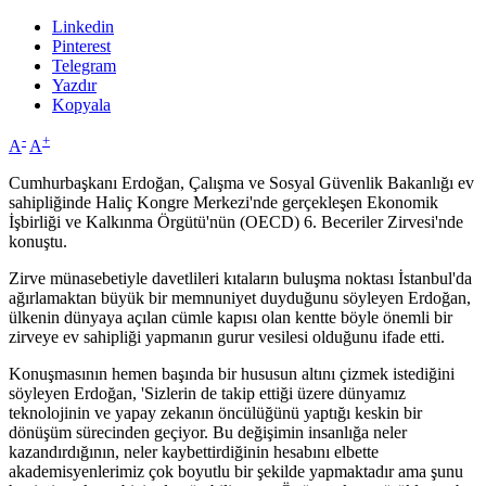
Linkedin
Pinterest
Telegram
Yazdır
Kopyala
-
+
A
A
Cumhurbaşkanı Erdoğan, Çalışma ve Sosyal Güvenlik Bakanlığı ev
sahipliğinde Haliç Kongre Merkezi'nde gerçekleşen Ekonomik
İşbirliği ve Kalkınma Örgütü'nün (OECD) 6. Beceriler Zirvesi'nde
konuştu.
Zirve münasebetiyle davetlileri kıtaların buluşma noktası İstanbul'da
ağırlamaktan büyük bir memnuniyet duyduğunu söyleyen Erdoğan,
ülkenin dünyaya açılan cümle kapısı olan kentte böyle önemli bir
zirveye ev sahipliği yapmanın gurur vesilesi olduğunu ifade etti.
Konuşmasının hemen başında bir hususun altını çizmek istediğini
söyleyen Erdoğan, 'Sizlerin de takip ettiği üzere dünyamız
teknolojinin ve yapay zekanın öncülüğünü yaptığı keskin bir
dönüşüm sürecinden geçiyor. Bu değişimin insanlığa neler
kazandırdığının, neler kaybettirdiğinin hesabını elbette
akademisyenlerimiz çok boyutlu bir şekilde yapmaktadır ama şunu