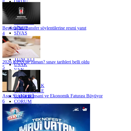
ORDU
OSMANİYE
RİZE
SAKARYA
SAMSUN
SİNOP
Beşiktaş'tan transfer söylentilerine resmi yanıt
SİVAS
4
SİİRT
TEKİRDAĞ
TOKAT
TRABZON
TUNCELİ
2026 KPSS ne zaman? sınav tarihleri belli oldu
UŞAK
5
VAN
YALOVA
YOZGAT
ZONGULDAK
ÇANAKKALE
Aşırı Sıcakların İnsani ve Ekonomik Faturası Büyüyor
ÇANKIRI
6
ÇORUM
İSTANBUL
İZMİR
ŞANLIURFA
ŞIRNAK