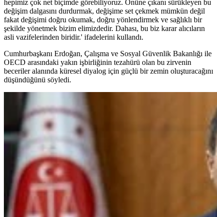
hepimiz çok net biçimde görebiliyoruz. Önüne çıkanı sürükleyen bu
değişim dalgasını durdurmak, değişime set çekmek mümkün değil
fakat değişimi doğru okumak, doğru yönlendirmek ve sağlıklı bir
şekilde yönetmek bizim elimizdedir. Dahası, bu biz karar alıcıların
asli vazifelerinden biridir.' ifadelerini kullandı.
Cumhurbaşkanı Erdoğan, Çalışma ve Sosyal Güvenlik Bakanlığı ile
OECD arasındaki yakın işbirliğinin tezahürü olan bu zirvenin
beceriler alanında küresel diyalog için güçlü bir zemin oluşturacağını
düşündüğünü söyledi.