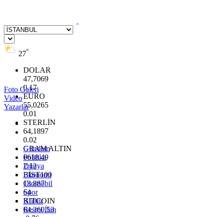
°
27
DOLAR
47,7069
0.17
Foto Galeri
EURO
Video
55,0265
Yazarlar
0.01
STERLİN
64,1897
0.02
GRAM ALTIN
Gündem
6618.49
Politika
2.12
Dünya
BİST100
Ekonomi
13.887
Otomobil
64
Spor
BITCOIN
Kültür
64.360,53
Resmi İlan