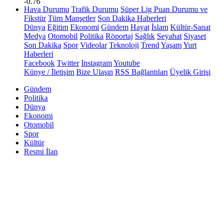
-0.76
Hava Durumu
Trafik Durumu
Süper Lig Puan Durumu ve
Fikstür
Tüm Manşetler
Son Dakika Haberleri
Dünya
Eğitim
Ekonomi
Gündem
Hayat
İslam
Kültür-Sanat
Medya
Otomobil
Politika
Röportaj
Sağlık
Seyahat
Siyaset
Son Dakika
Spor
Videolar
Teknoloji
Trend
Yaşam
Yurt
Haberleri
Facebook
Twitter
Instagram
Youtube
Künye / İletişim
Bize Ulaşın
RSS Bağlantıları
Üyelik Girişi
Gündem
Politika
Dünya
Ekonomi
Otomobil
Spor
Kültür
Resmi İlan