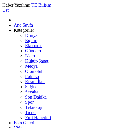
Haber Yazılımı:
TE Bilişim
Üst
Ana Sayfa
Kategoriler
Dünya
Eğitim
Ekonomi
Gündem
İslam
Kültür-Sanat
Medya
Otomobil
Politika
Resmi İlan
Sağlık
Seyahat
Son Dakika
Spor
Teknoloji
Trend
Yurt Haberleri
Foto Galeri
Video