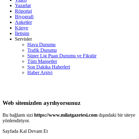
Yazarlar
Röportaj
Biyografi
Anketler
Künye
İletişim
Servisler
Hava Durumu
Trafik Durumu
Süper Lig Puan Durumu ve Fikstür
Tüm Manşetler
Son Dakika Haberleri
Haber Arşivi
Web sitemizden ayrılıyorsunuz
Bu bağlantı sizi
https://www.milatgazetesi.com
dışındaki bir siteye
yönlendiriyor.
Sayfada Kal
Devam Et