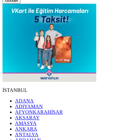
Gönder
İSTANBUL
ADANA
ADIYAMAN
AFYONKARAHİSAR
AKSARAY
AMASYA
ANKARA
ANTALYA