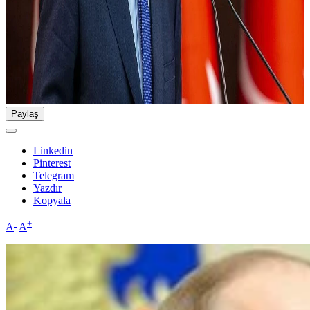
Paylaş
Linkedin
Pinterest
Telegram
Yazdır
Kopyala
-
+
A
A