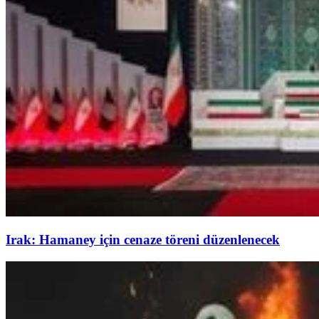
Irak: Hamaney için cenaze töreni düzenlenecek