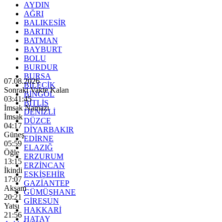
AYDIN
AĞRI
BALIKESİR
BARTIN
BATMAN
BAYBURT
BOLU
BURDUR
BURSA
07.08.2026
BİLECİK
Sonraki Vakte Kalan
BİNGÖL
03:41:44
BİTLİS
İmsak Namazı
DENİZLİ
İmsak
DÜZCE
04:17
DİYARBAKIR
Güneş
EDİRNE
05:59
ELAZIĞ
Öğle
ERZURUM
13:15
ERZİNCAN
İkindi
ESKİŞEHİR
17:07
GAZİANTEP
Akşam
GÜMÜŞHANE
20:21
GİRESUN
Yatsı
HAKKARİ
21:56
HATAY