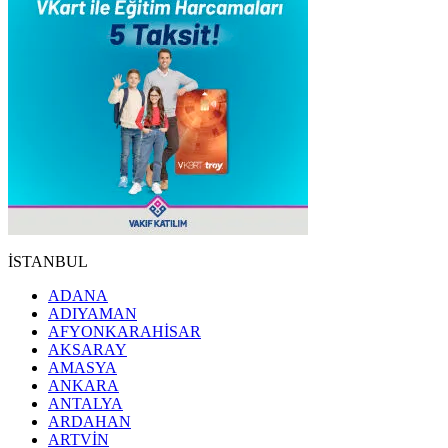
İSTANBUL
ADANA
ADIYAMAN
AFYONKARAHİSAR
AKSARAY
AMASYA
ANKARA
ANTALYA
ARDAHAN
ARTVİN