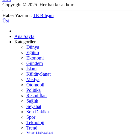
Copyright © 2025. Her hakkı saklıdır.
Haber Yazılımı:
TE Bilişim
Üst
Ana Sayfa
Kategoriler
Dünya
Eğitim
Ekonomi
Gündem
İslam
Kültür-Sanat
Medya
Otomobil
Politika
Resmi İlan
Sağlık
Seyahat
Son Dakika
Spor
Teknoloji
Trend
Yurt Haberleri