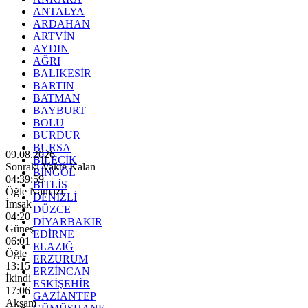
ANTALYA
ARDAHAN
ARTVİN
AYDIN
AĞRI
BALIKESİR
BARTIN
BATMAN
BAYBURT
BOLU
BURDUR
BURSA
09.08.2026
BİLECİK
Sonraki Vakte Kalan
BİNGÖL
04:39:57
BİTLİS
Öğle Namazı
DENİZLİ
İmsak
DÜZCE
04:20
DİYARBAKIR
Güneş
EDİRNE
06:01
ELAZIĞ
Öğle
ERZURUM
13:15
ERZİNCAN
İkindi
ESKİŞEHİR
17:06
GAZİANTEP
Akşam