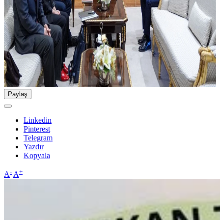
Paylaş
Linkedin
Pinterest
Telegram
Yazdır
Kopyala
-
+
A
A