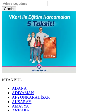
Gönder
İSTANBUL
ADANA
ADIYAMAN
AFYONKARAHİSAR
AKSARAY
AMASYA
ANKARA