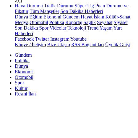
-0.1
Hava Durumu
Trafik Durumu
Süper Lig Puan Durumu ve
Fikstür
Tüm Manşetler
Son Dakika Haberleri
Dünya
Eğitim
Ekonomi
Gündem
Hayat
İslam
Kültür-Sanat
Medya
Otomobil
Politika
Röportaj
Sağlık
Seyahat
Siyaset
Son Dakika
Spor
Videolar
Teknoloji
Trend
Yaşam
Yurt
Haberleri
Facebook
Twitter
Instagram
Youtube
Künye / İletişim
Bize Ulaşın
RSS Bağlantıları
Üyelik Girişi
Gündem
Politika
Dünya
Ekonomi
Otomobil
Spor
Kültür
Resmi İlan