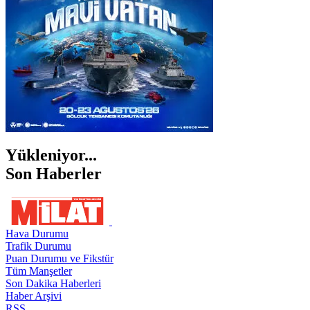
ŞIRNAK
Yükleniyor...
Son Haberler
Hava Durumu
Trafik Durumu
Puan Durumu ve Fikstür
Tüm Manşetler
Son Dakika Haberleri
Haber Arşivi
RSS