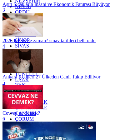
NEVŞEHİR
Aşırı Sıcakların İnsani ve Ekonomik Faturası Büyüyor
NİĞDE
3
ORDU
OSMANİYE
RİZE
SAKARYA
SAMSUN
SİNOP
2026 KPSS ne zaman? sınav tarihleri belli oldu
SİVAS
4
SİİRT
TEKİRDAĞ
TOKAT
TRABZON
TUNCELİ
Ankara Kedileri 27 Ülkeden Canlı Takip Ediliyor
UŞAK
5
VAN
YALOVA
YOZGAT
ZONGULDAK
ÇANAKKALE
Cevvaz ne demek?
ÇANKIRI
6
ÇORUM
İSTANBUL
İZMİR
ŞANLIURFA