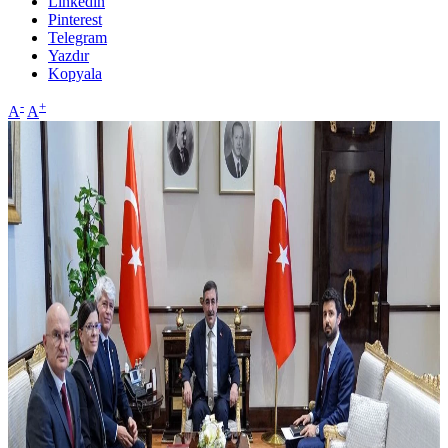
Linkedin
Pinterest
Telegram
Yazdır
Kopyala
-
+
A
A