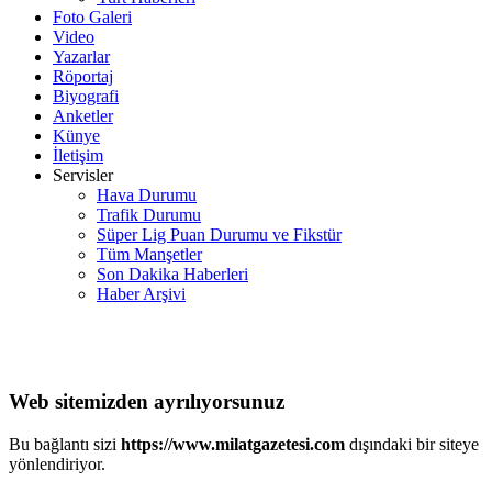
Foto Galeri
Video
Yazarlar
Röportaj
Biyografi
Anketler
Künye
İletişim
Servisler
Hava Durumu
Trafik Durumu
Süper Lig Puan Durumu ve Fikstür
Tüm Manşetler
Son Dakika Haberleri
Haber Arşivi
Web sitemizden ayrılıyorsunuz
Bu bağlantı sizi
https://www.milatgazetesi.com
dışındaki bir siteye
yönlendiriyor.