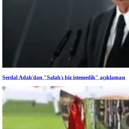
Serdal Adalı'dan "Salah'ı biz istemedik" açıklaması