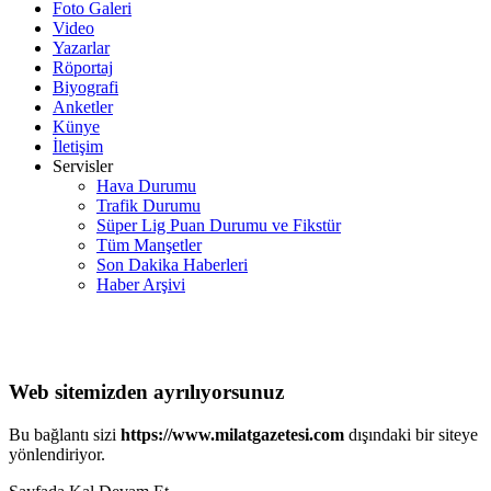
Foto Galeri
Video
Yazarlar
Röportaj
Biyografi
Anketler
Künye
İletişim
Servisler
Hava Durumu
Trafik Durumu
Süper Lig Puan Durumu ve Fikstür
Tüm Manşetler
Son Dakika Haberleri
Haber Arşivi
Web sitemizden ayrılıyorsunuz
Bu bağlantı sizi
https://www.milatgazetesi.com
dışındaki bir siteye
yönlendiriyor.