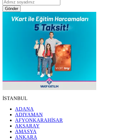
Gönder
İSTANBUL
ADANA
ADIYAMAN
AFYONKARAHİSAR
AKSARAY
AMASYA
ANKARA