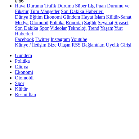
0.66
Hava Durumu
Trafik Durumu
Süper Lig Puan Durumu ve
Fikstür
Tüm Manşetler
Son Dakika Haberleri
Dünya
Eğitim
Ekonomi
Gündem
Hayat
İslam
Kültür-Sanat
Medya
Otomobil
Politika
Röportaj
Sağlık
Seyahat
Siyaset
Son Dakika
Spor
Videolar
Teknoloji
Trend
Yaşam
Yurt
Haberleri
Facebook
Twitter
Instagram
Youtube
Künye / İletişim
Bize Ulaşın
RSS Bağlantıları
Üyelik Girişi
Gündem
Politika
Dünya
Ekonomi
Otomobil
Spor
Kültür
Resmi İlan