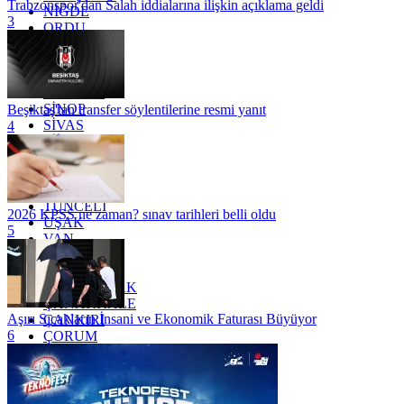
Trabzonspor'dan Salah iddialarına ilişkin açıklama geldi
NİĞDE
3
ORDU
OSMANİYE
RİZE
SAKARYA
SAMSUN
SİNOP
Beşiktaş'tan transfer söylentilerine resmi yanıt
SİVAS
4
SİİRT
TEKİRDAĞ
TOKAT
TRABZON
TUNCELİ
2026 KPSS ne zaman? sınav tarihleri belli oldu
UŞAK
5
VAN
YALOVA
YOZGAT
ZONGULDAK
ÇANAKKALE
Aşırı Sıcakların İnsani ve Ekonomik Faturası Büyüyor
ÇANKIRI
6
ÇORUM
İSTANBUL
İZMİR
ŞANLIURFA
ŞIRNAK