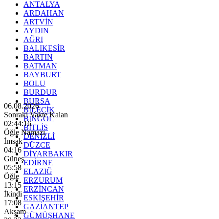
ANTALYA
ARDAHAN
ARTVİN
AYDIN
AĞRI
BALIKESİR
BARTIN
BATMAN
BAYBURT
BOLU
BURDUR
BURSA
06.08.2026
BİLECİK
Sonraki Vakte Kalan
BİNGÖL
02:44:14
BİTLİS
Öğle Namazı
DENİZLİ
İmsak
DÜZCE
04:16
DİYARBAKIR
Güneş
EDİRNE
05:58
ELAZIĞ
Öğle
ERZURUM
13:15
ERZİNCAN
İkindi
ESKİŞEHİR
17:08
GAZİANTEP
Akşam
GÜMÜŞHANE