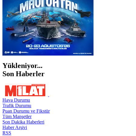
Yükleniyor...
Son Haberler
Hava Durumu
Trafik Durumu
Puan Durumu ve Fikstür
Tüm Manşetler
Son Dakika Haberleri
Haber Arşivi
RSS