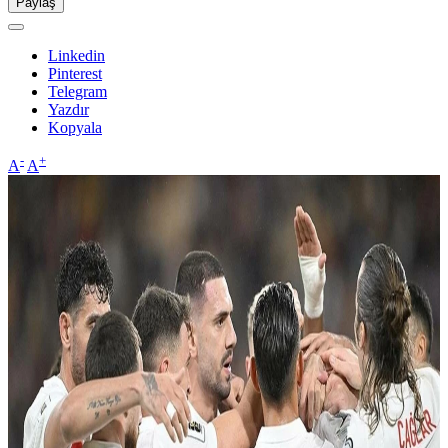
Paylaş
Linkedin
Pinterest
Telegram
Yazdır
Kopyala
-
+
A
A