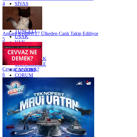
SİVAS
4
SİİRT
TEKİRDAĞ
TOKAT
TRABZON
TUNCELİ
Ankara Kedileri 27 Ülkeden Canlı Takip Ediliyor
UŞAK
5
VAN
YALOVA
YOZGAT
ZONGULDAK
ÇANAKKALE
Cevvaz ne demek?
ÇANKIRI
6
ÇORUM
İSTANBUL
İZMİR
ŞANLIURFA
ŞIRNAK