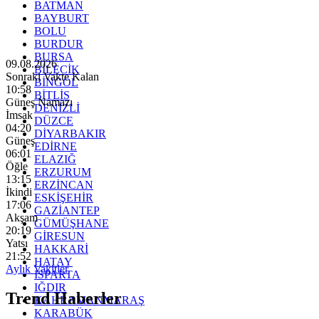
BATMAN
BAYBURT
BOLU
BURDUR
BURSA
09.08.2026
BİLECİK
Sonraki Vakte Kalan
BİNGÖL
10:57
BİTLİS
Güneş Namazı
DENİZLİ
İmsak
DÜZCE
04:20
DİYARBAKIR
Güneş
EDİRNE
06:01
ELAZIĞ
Öğle
ERZURUM
13:15
ERZİNCAN
İkindi
ESKİŞEHİR
17:06
GAZİANTEP
Akşam
GÜMÜŞHANE
20:19
GİRESUN
Yatsı
HAKKARİ
21:52
HATAY
Aylık Vakitler
ISPARTA
IĞDIR
Trend Haberler
KAHRAMANMARAŞ
KARABÜK