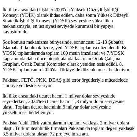
İki ülke arasındaki ilişkiler 2009'da Yüksek Düzeyli İşbirliği
Konseyi (YDİK) olarak ihdas edilen, daha sonra Yüksek Düzeyli
Stratejik İşbirliği Konseyi (YDSK) seviyesine yükseltilen
mekanizmayla, en üst siyasi seviyede kurumsal bir yapıya
kavuşturuldu.
Söz konusu mekanizma bünyesinde, sonuncusu 12-13 Şubat'ta
İslamabad’da olmak üzere, yedi YDSK toplantısı düzenlendi. Bu
YDSK toplantılarında toplam 100 metin imzalandı ve 7.YDSK
kapsamında daha önce birçok alanda faal olan Ortak Çalışma
Grupları, Ortak Daimi Komiteler olarak yeniden tesis edildi. 8.
YDSK toplantısının 2026'da Türkiye’de düzenlenmesi bekleniyor.
Pakistan, FETÖ, PKK, DEAŞ gibi terör örgütleriyle mücadelede
Türkiye'ye destek veriyor.
İki ülke arasındaki ticaret hacmi 1 milyar dolar seviyesinde
seyrederken, 2024'teki ticaret hacmi 1,3 milyar dolar seviyesine
ulaştı. Toplam ticaret hacminin 5 milyar dolar seviyesine
yükseltilmesi hedefleniyor.
Pakistan’daki Türk yatırımlarının toplamı yaklaşık 2 milyar dolara
ulaştı. Türk müteahhitlik firmaları Pakistan'da toplam değeri yaklaşık
3,5 milyar dolara ulaşan 72 projeye imza attı.