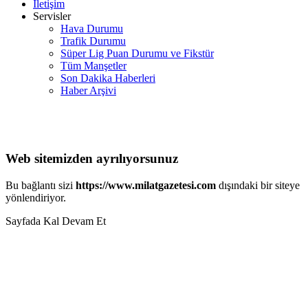
İletişim
Servisler
Hava Durumu
Trafik Durumu
Süper Lig Puan Durumu ve Fikstür
Tüm Manşetler
Son Dakika Haberleri
Haber Arşivi
Web sitemizden ayrılıyorsunuz
Bu bağlantı sizi
https://www.milatgazetesi.com
dışındaki bir siteye
yönlendiriyor.
Sayfada Kal
Devam Et