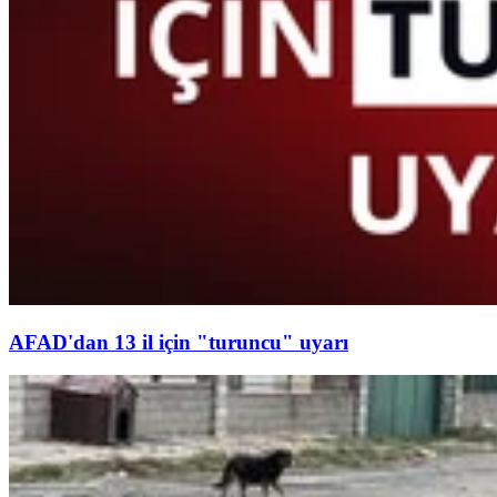
AFAD'dan 13 il için "turuncu" uyarı