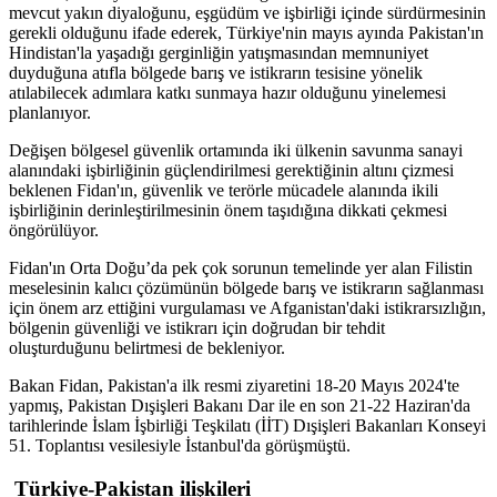
mevcut yakın diyaloğunu, eşgüdüm ve işbirliği içinde sürdürmesinin
gerekli olduğunu ifade ederek, Türkiye'nin mayıs ayında Pakistan'ın
Hindistan'la yaşadığı gerginliğin yatışmasından memnuniyet
duyduğuna atıfla bölgede barış ve istikrarın tesisine yönelik
atılabilecek adımlara katkı sunmaya hazır olduğunu yinelemesi
planlanıyor.
Değişen bölgesel güvenlik ortamında iki ülkenin savunma sanayi
alanındaki işbirliğinin güçlendirilmesi gerektiğinin altını çizmesi
beklenen Fidan'ın, güvenlik ve terörle mücadele alanında ikili
işbirliğinin derinleştirilmesinin önem taşıdığına dikkati çekmesi
öngörülüyor.
Fidan'ın Orta Doğu’da pek çok sorunun temelinde yer alan Filistin
meselesinin kalıcı çözümünün bölgede barış ve istikrarın sağlanması
için önem arz ettiğini vurgulaması ve Afganistan'daki istikrarsızlığın,
bölgenin güvenliği ve istikrarı için doğrudan bir tehdit
oluşturduğunu belirtmesi de bekleniyor.
Bakan Fidan, Pakistan'a ilk resmi ziyaretini 18-20 Mayıs 2024'te
yapmış, Pakistan Dışişleri Bakanı Dar ile en son 21-22 Haziran'da
tarihlerinde İslam İşbirliği Teşkilatı (İİT) Dışişleri Bakanları Konseyi
51. Toplantısı vesilesiyle İstanbul'da görüşmüştü.
Türkiye-Pakistan ilişkileri