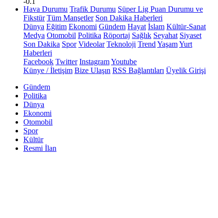
-0.1
Hava Durumu
Trafik Durumu
Süper Lig Puan Durumu ve
Fikstür
Tüm Manşetler
Son Dakika Haberleri
Dünya
Eğitim
Ekonomi
Gündem
Hayat
İslam
Kültür-Sanat
Medya
Otomobil
Politika
Röportaj
Sağlık
Seyahat
Siyaset
Son Dakika
Spor
Videolar
Teknoloji
Trend
Yaşam
Yurt
Haberleri
Facebook
Twitter
Instagram
Youtube
Künye / İletişim
Bize Ulaşın
RSS Bağlantıları
Üyelik Girişi
Gündem
Politika
Dünya
Ekonomi
Otomobil
Spor
Kültür
Resmi İlan