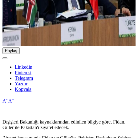
Paylaş
Linkedin
Pinterest
Telegram
Yazdır
Kopyala
-
+
A
A
Dışişleri Bakanlığı kaynaklarından edinilen bilgiye göre, Fidan,
Güler ile Pakistan'ı ziyaret edecek.
Ziyaret kapsamında Fidan ve Güler'in, Pakistan Başbakanı Şahbaz