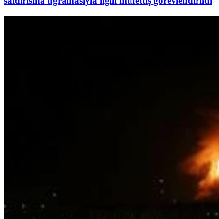
saldırısına uğramasıyla ilgili müfettiş görevlendirildi