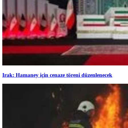
Irak: Hamaney için cenaze töreni düzenlenecek