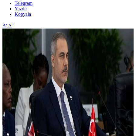
Telegram
Yazdır
Kopyala
-
+
A
A