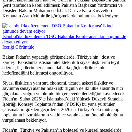
Şerif tarafından kabul edilmesi; Pakistan Başbakan Yardımcısı ve
Dışişleri Bakanı Muhammed İshak Dar ve Kara Kuvvetleri
Komutanı Asım Münir ile görüşmelerde bulunması bekleniyor.
İstanbul'da düzenlenen 'DSÖ Bakanlar Konferansı' ikinci gününde
devam ediyor
İçeriği Görüntüle
Bakan Fidan'ın yapacağı görüşmelerde, Türkiye'nin "dost ve
kardeş" Pakistan'la istisnai nitelikteki ikili siyasi ilişkilerini teyit
ederek, ilişkilerin her alanda daha da güçlendirilmesinin
hedeflendiğini belirtmesi öngörülüyor.
Siyasi ilişkilerin yanı sıra ekonomi, ticaret, askeri ilişkiler ve
savunma sanayi alanlarındaki işbirliğinin de iki ülke arasında itici
güç olarak yoğun ve olumlu bir çerçevede ilerlediğini kaydedecek
Fidan'ın, Şubat 2025’te İslamabad’daki Yüksek Düzeyli Stratejik
İşbirliği Konseyi Toplantısı’ndan (YDSK) bu yana yürütülen
çalışmaların gözden geçirilerek 2026'da Türkiye’deki müteakip
toplantının hazırlıklarının vakitlice yapılmasının önemli olduğunu
vurgulaması bekleniyor.
Fidan'ın, Türkiye ve Pakistan’ın bölgesel ve küresel meselelerde