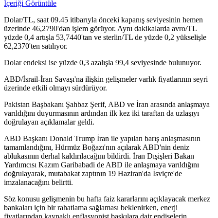
İçeriği Görüntüle
Dolar/TL, saat 09.45 itibarıyla önceki kapanış seviyesinin hemen
üzerinde 46,2790'dan işlem görüyor. Aynı dakikalarda avro/TL
yüzde 0,4 artışla 53,7440'tan ve sterlin/TL de yüzde 0,2 yükselişle
62,2370'ten satılıyor.
Dolar endeksi ise yüzde 0,3 azalışla 99,4 seviyesinde bulunuyor.
ABD/İsrail-İran Savaşı'na ilişkin gelişmeler varlık fiyatlarının seyri
üzerinde etkili olmayı sürdürüyor.
Pakistan Başbakanı Şahbaz Şerif, ABD ve İran arasında anlaşmaya
varıldığını duyurmasının ardından ilk kez iki taraftan da uzlaşıyı
doğrulayan açıklamalar geldi.
ABD Başkanı Donald Trump İran ile yapılan barış anlaşmasının
tamamlandığını, Hürmüz Boğazı'nın açılarak ABD'nin deniz
ablukasının derhal kaldırılacağını bildirdi. İran Dışişleri Bakan
Yardımcısı Kazım Garibabadi de ABD ile anlaşmaya varıldığını
doğrulayarak, mutabakat zaptının 19 Haziran'da İsviçre'de
imzalanacağını belirtti.
Söz konusu gelişmenin bu hafta faiz kararlarını açıklayacak merkez
bankaları için bir rahatlama sağlaması beklenirken, enerji
fiyatlarından kaynaklı enflasyonist baskılara dair endişelerin