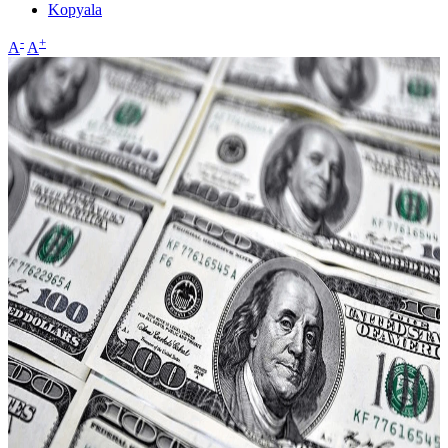
Kopyala
-
+
A
A