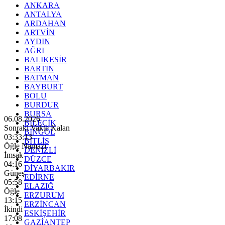
ANKARA
ANTALYA
ARDAHAN
ARTVİN
AYDIN
AĞRI
BALIKESİR
BARTIN
BATMAN
BAYBURT
BOLU
BURDUR
BURSA
06.08.2026
BİLECİK
Sonraki Vakte Kalan
BİNGÖL
03:33:11
BİTLİS
Öğle Namazı
DENİZLİ
İmsak
DÜZCE
04:16
DİYARBAKIR
Güneş
EDİRNE
05:58
ELAZIĞ
Öğle
ERZURUM
13:15
ERZİNCAN
İkindi
ESKİŞEHİR
17:08
GAZİANTEP