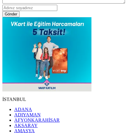
Gönder
İSTANBUL
ADANA
ADIYAMAN
AFYONKARAHİSAR
AKSARAY
AMASYA