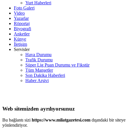
Yurt Haberleri
Foto Galeri
Video
Yazarlar
Röportaj
Biyografi
Anketler
Künye
İletişim
Servisler
Hava Durumu
Trafik Durumu
Süper Lig Puan Durumu ve Fikstür
Tüm Manşetler
Son Dakika Haberleri
Haber Arşivi
Web sitemizden ayrılıyorsunuz
Bu bağlantı sizi
https://www.milatgazetesi.com
dışındaki bir siteye
yönlendiriyor.