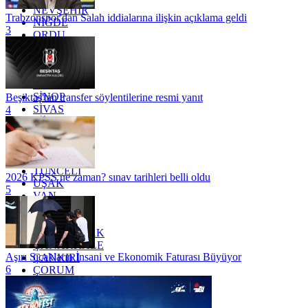
NEVŞEHİR
Trabzonspor'dan Salah iddialarına ilişkin açıklama geldi
NİĞDE
3
ORDU
OSMANİYE
RİZE
SAKARYA
SAMSUN
SİNOP
Beşiktaş'tan transfer söylentilerine resmi yanıt
SİVAS
4
SİİRT
TEKİRDAĞ
TOKAT
TRABZON
TUNCELİ
2026 KPSS ne zaman? sınav tarihleri belli oldu
UŞAK
5
VAN
YALOVA
YOZGAT
ZONGULDAK
ÇANAKKALE
Aşırı Sıcakların İnsani ve Ekonomik Faturası Büyüyor
ÇANKIRI
6
ÇORUM
İSTANBUL
İZMİR
ŞANLIURFA