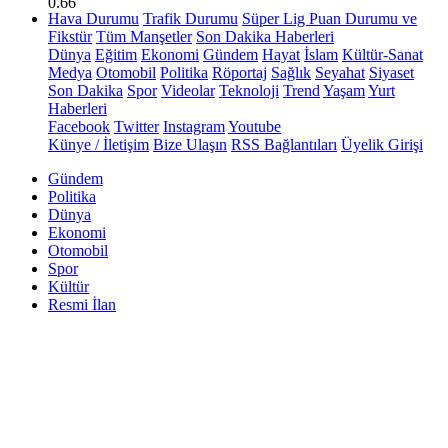
0.66
Hava Durumu
Trafik Durumu
Süper Lig Puan Durumu ve
Fikstür
Tüm Manşetler
Son Dakika Haberleri
Dünya
Eğitim
Ekonomi
Gündem
Hayat
İslam
Kültür-Sanat
Medya
Otomobil
Politika
Röportaj
Sağlık
Seyahat
Siyaset
Son Dakika
Spor
Videolar
Teknoloji
Trend
Yaşam
Yurt
Haberleri
Facebook
Twitter
Instagram
Youtube
Künye / İletişim
Bize Ulaşın
RSS Bağlantıları
Üyelik Girişi
Gündem
Politika
Dünya
Ekonomi
Otomobil
Spor
Kültür
Resmi İlan