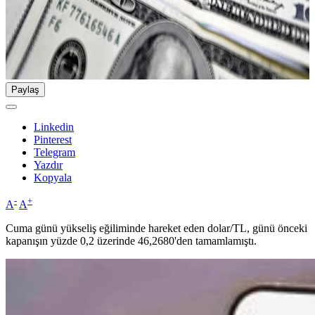
Paylaş
Linkedin
Pinterest
Telegram
Yazdır
Kopyala
-
+
A
A
Cuma günü yükseliş eğiliminde hareket eden dolar/TL, günü önceki
kapanışın yüzde 0,2 üzerinde 46,2680'den tamamlamıştı.