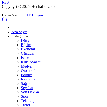
RSS
Copyright © 2025. Her hakkı saklıdır.
Haber Yazılımı:
TE Bilişim
Üst
Ana Sayfa
Kategoriler
Dünya
Eğitim
Ekonomi
Gündem
İslam
Kültür-Sanat
Medya
Otomobil
Politika
Resmi İlan
Sağlık
Seyahat
Son Dakika
Spor
Teknoloji
Trend