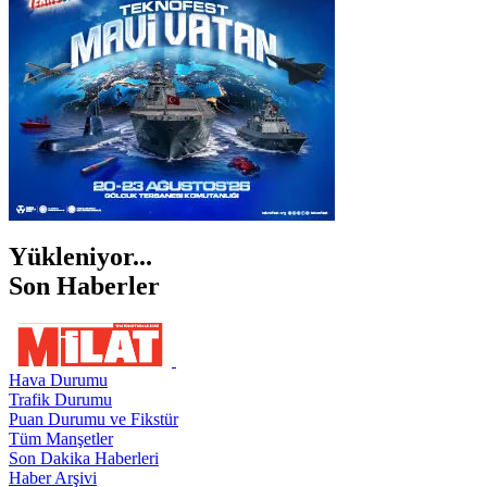
ŞIRNAK
Yükleniyor...
Son Haberler
Hava Durumu
Trafik Durumu
Puan Durumu ve Fikstür
Tüm Manşetler
Son Dakika Haberleri
Haber Arşivi