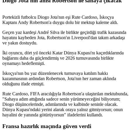
Diogo Jota'nın anısı Robertson ile sahaya çıkacak
Portekizli futbolcu Diogo Jota'nın eşi Rute Cardoso, İskoçya
Kaptanı Andy Robertson'a duygu dolu bir mektup kaleme aldı.
Geçen yaz kardeşi André Silva ile birlikte geçirdiği trafik kazasında
hayatını kaybeden Jota, Robertson'ın Liverpool'dan takım arkadaşı
ve yakın dostuydu.
İki oyuncu, dört yıl önceki Katar Dünya Kupası'nı kaçırdıklarında
bağlarını daha da güçlendirmiş ve 2026 turnuvasında birlikte
oynamayı hedeflemişti.
İskoçya'nın bu yaz düzenlenecek turnuvaya katılım hakkı
kazanmasının ardından Robertson, Jota'nın her zaman aklında
olduğunu ifade etmişti.
Rute Cardoso, FIFA aracılığıyla Robertson'a ulaştırılan mektubunda,
"Sahaya adım attığında sadece senin yürümeyeceğini biliyorum;
Diogo düşüncelerinde, adımlarında ve kalbinde seninle olacak.
Dünya Kupası'ndaki yerini alarak oraya yalnız gitmiyorsun; onun
hayalini de yanında götürüyorsun" ifadelerini kullandı.
Fransa hazırlık maçında güven verdi