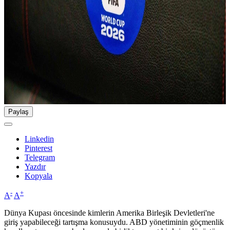
Paylaş
Linkedin
Pinterest
Telegram
Yazdır
Kopyala
-
+
A
A
Dünya Kupası öncesinde kimlerin Amerika Birleşik Devletleri'ne
giriş yapabileceği tartışma konusuydu. ABD yönetiminin göçmenlik