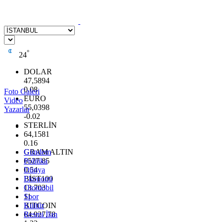
°
24
DOLAR
47,5894
0.08
Foto Galeri
EURO
Video
55,0398
Yazarlar
-0.02
STERLİN
64,1581
0.16
GRAM ALTIN
Gündem
6527.85
Politika
0.54
Dünya
BİST100
Ekonomi
13.703
Otomobil
11
Spor
BITCOIN
Kültür
64.927,78
Resmi İlan