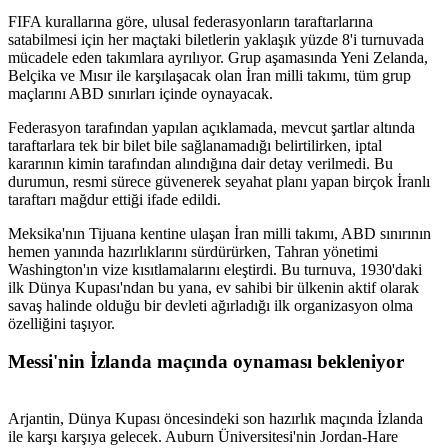
FIFA kurallarına göre, ulusal federasyonların taraftarlarına
satabilmesi için her maçtaki biletlerin yaklaşık yüzde 8'i turnuvada
mücadele eden takımlara ayrılıyor. Grup aşamasında Yeni Zelanda,
Belçika ve Mısır ile karşılaşacak olan İran milli takımı, tüm grup
maçlarını ABD sınırları içinde oynayacak.
Federasyon tarafından yapılan açıklamada, mevcut şartlar altında
taraftarlara tek bir bilet bile sağlanamadığı belirtilirken, iptal
kararının kimin tarafından alındığına dair detay verilmedi. Bu
durumun, resmi sürece güvenerek seyahat planı yapan birçok İranlı
taraftarı mağdur ettiği ifade edildi.
Meksika'nın Tijuana kentine ulaşan İran milli takımı, ABD sınırının
hemen yanında hazırlıklarını sürdürürken, Tahran yönetimi
Washington'ın vize kısıtlamalarını eleştirdi. Bu turnuva, 1930'daki
ilk Dünya Kupası'ndan bu yana, ev sahibi bir ülkenin aktif olarak
savaş halinde olduğu bir devleti ağırladığı ilk organizasyon olma
özelliğini taşıyor.
Messi'nin İzlanda maçında oynaması bekleniyor
Arjantin, Dünya Kupası öncesindeki son hazırlık maçında İzlanda
ile karşı karşıya gelecek. Auburn Üniversitesi'nin Jordan-Hare