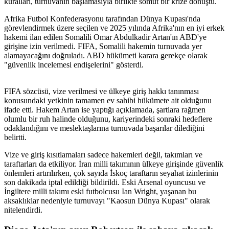
kuralları, turnuvanın başlamasıyla birlikte somut bir krize dönüştü.
Afrika Futbol Konfederasyonu tarafından Dünya Kupası'nda
görevlendirmek üzere seçilen ve 2025 yılında Afrika'nın en iyi erkek
hakemi ilan edilen Somalili Omar Abdulkadir Artan'ın ABD'ye
girişine izin verilmedi. FIFA, Somalili hakemin turnuvada yer
alamayacağını doğruladı. ABD hükümeti karara gerekçe olarak
"güvenlik incelemesi endişelerini" gösterdi.
FIFA sözcüsü, vize verilmesi ve ülkeye giriş hakkı tanınması
konusundaki yetkinin tamamen ev sahibi hükümete ait olduğunu
ifade etti. Hakem Artan ise yaptığı açıklamada, şartlara rağmen
olumlu bir ruh halinde olduğunu, kariyerindeki sonraki hedeflere
odaklandığını ve meslektaşlarına turnuvada başarılar dilediğini
belirtti.
Vize ve giriş kısıtlamaları sadece hakemleri değil, takımları ve
taraftarları da etkiliyor. İran milli takımının ülkeye girişinde güvenlik
önlemleri artırılırken, çok sayıda İskoç taraftarın seyahat izinlerinin
son dakikada iptal edildiği bildirildi. Eski Arsenal oyuncusu ve
İngiltere milli takımı eski futbolcusu Ian Wright, yaşanan bu
aksaklıklar nedeniyle turnuvayı "Kaosun Dünya Kupası" olarak
nitelendirdi.