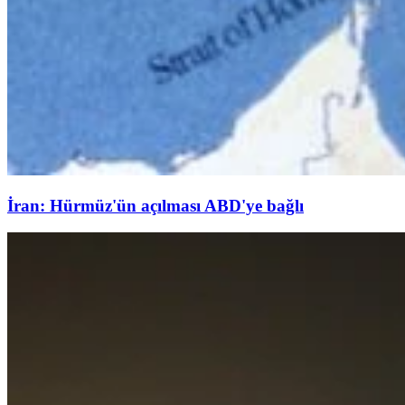
İran: Hürmüz'ün açılması ABD'ye bağlı