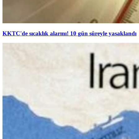
KKTC'de sıcaklık alarmı! 10 gün süreyle yasaklandı