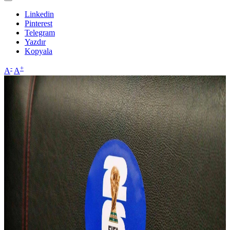
Linkedin
Pinterest
Telegram
Yazdır
Kopyala
-
+
A
A