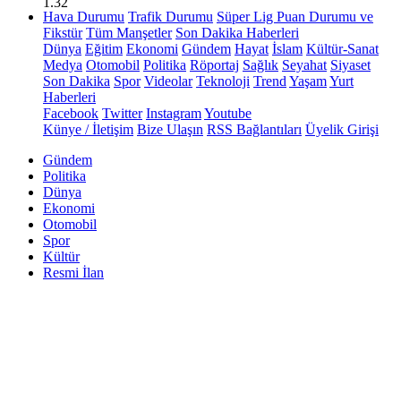
1.32
Hava Durumu
Trafik Durumu
Süper Lig Puan Durumu ve
Fikstür
Tüm Manşetler
Son Dakika Haberleri
Dünya
Eğitim
Ekonomi
Gündem
Hayat
İslam
Kültür-Sanat
Medya
Otomobil
Politika
Röportaj
Sağlık
Seyahat
Siyaset
Son Dakika
Spor
Videolar
Teknoloji
Trend
Yaşam
Yurt
Haberleri
Facebook
Twitter
Instagram
Youtube
Künye / İletişim
Bize Ulaşın
RSS Bağlantıları
Üyelik Girişi
Gündem
Politika
Dünya
Ekonomi
Otomobil
Spor
Kültür
Resmi İlan