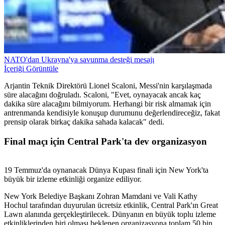
NATO'dan Ukrayna'ya savunma desteği mesajı
İçeriği Görüntüle
Arjantin Teknik Direktörü Lionel Scaloni, Messi'nin karşılaşmada
süre alacağını doğruladı. Scaloni, "Evet, oynayacak ancak kaç
dakika süre alacağını bilmiyorum. Herhangi bir risk almamak için
antrenmanda kendisiyle konuşup durumunu değerlendireceğiz, fakat
prensip olarak birkaç dakika sahada kalacak" dedi.
Final maçı için Central Park'ta dev organizasyon
19 Temmuz'da oynanacak Dünya Kupası finali için New York'ta
büyük bir izleme etkinliği organize ediliyor.
New York Belediye Başkanı Zohran Mamdani ve Vali Kathy
Hochul tarafından duyurulan ücretsiz etkinlik, Central Park'ın Great
Lawn alanında gerçekleştirilecek. Dünyanın en büyük toplu izleme
etkinliklerinden biri olması beklenen organizasyona toplam 50 bin