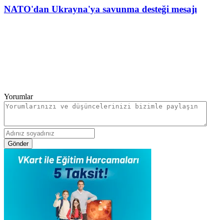
NATO'dan Ukrayna'ya savunma desteği mesajı
Yorumlar
Gönder