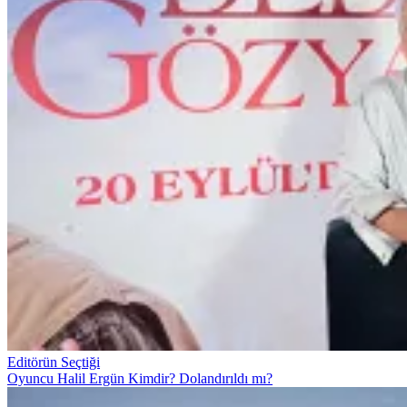
Editörün Seçtiği
Oyuncu Halil Ergün Kimdir? Dolandırıldı mı?