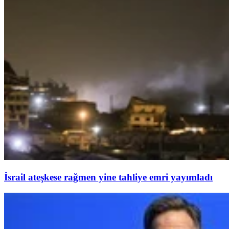
İsrail ateşkese rağmen yine tahliye emri yayımladı