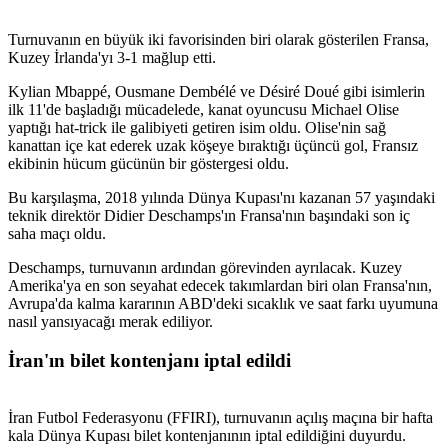
Turnuvanın en büyük iki favorisinden biri olarak gösterilen Fransa,
Kuzey İrlanda'yı 3-1 mağlup etti.
Kylian Mbappé, Ousmane Dembélé ve Désiré Doué gibi isimlerin
ilk 11'de başladığı mücadelede, kanat oyuncusu Michael Olise
yaptığı hat-trick ile galibiyeti getiren isim oldu. Olise'nin sağ
kanattan içe kat ederek uzak köşeye bıraktığı üçüncü gol, Fransız
ekibinin hücum gücünün bir göstergesi oldu.
Bu karşılaşma, 2018 yılında Dünya Kupası'nı kazanan 57 yaşındaki
teknik direktör Didier Deschamps'ın Fransa'nın başındaki son iç
saha maçı oldu.
Deschamps, turnuvanın ardından görevinden ayrılacak. Kuzey
Amerika'ya en son seyahat edecek takımlardan biri olan Fransa'nın,
Avrupa'da kalma kararının ABD'deki sıcaklık ve saat farkı uyumuna
nasıl yansıyacağı merak ediliyor.
İran'ın bilet kontenjanı iptal edildi
İran Futbol Federasyonu (FFIRI), turnuvanın açılış maçına bir hafta
kala Dünya Kupası bilet kontenjanının iptal edildiğini duyurdu.