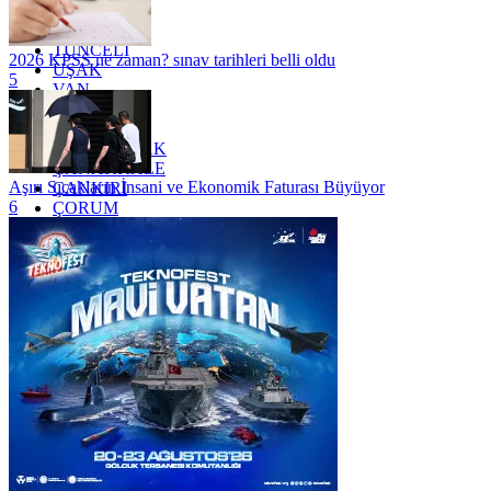
TOKAT
TRABZON
TUNCELİ
2026 KPSS ne zaman? sınav tarihleri belli oldu
UŞAK
5
VAN
YALOVA
YOZGAT
ZONGULDAK
ÇANAKKALE
Aşırı Sıcakların İnsani ve Ekonomik Faturası Büyüyor
ÇANKIRI
6
ÇORUM
İSTANBUL
İZMİR
ŞANLIURFA
ŞIRNAK