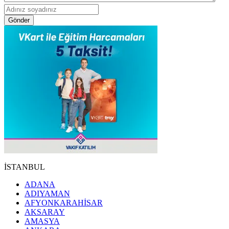
Gönder
İSTANBUL
ADANA
ADIYAMAN
AFYONKARAHİSAR
AKSARAY
AMASYA