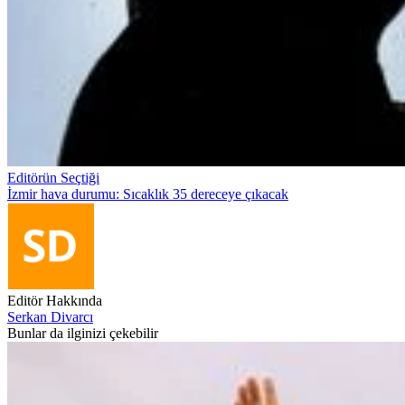
Editörün Seçtiği
İzmir hava durumu: Sıcaklık 35 dereceye çıkacak
Editör Hakkında
Serkan Divarcı
Bunlar da ilginizi çekebilir