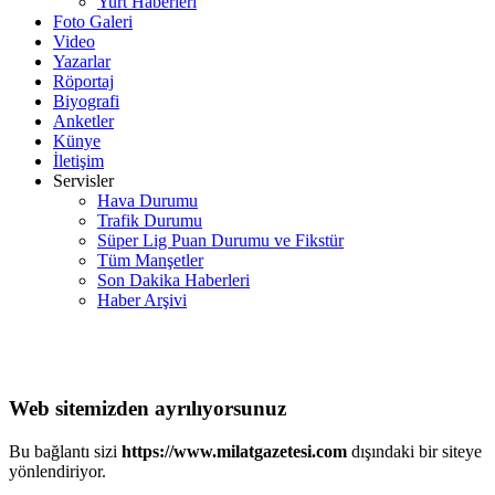
Yurt Haberleri
Foto Galeri
Video
Yazarlar
Röportaj
Biyografi
Anketler
Künye
İletişim
Servisler
Hava Durumu
Trafik Durumu
Süper Lig Puan Durumu ve Fikstür
Tüm Manşetler
Son Dakika Haberleri
Haber Arşivi
Web sitemizden ayrılıyorsunuz
Bu bağlantı sizi
https://www.milatgazetesi.com
dışındaki bir siteye
yönlendiriyor.