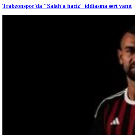
Trabzonspor'da "Salah'a haciz" iddiasına sert yanıt