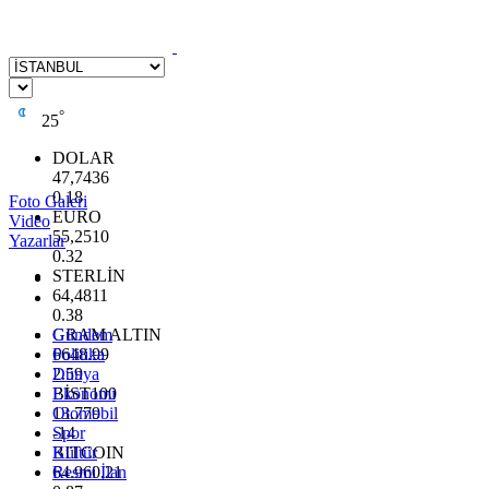
°
25
DOLAR
47,7436
0.18
Foto Galeri
EURO
Video
55,2510
Yazarlar
0.32
STERLİN
64,4811
0.38
GRAM ALTIN
Gündem
6648.99
Politika
2.59
Dünya
BİST100
Ekonomi
13.779
Otomobil
-14
Spor
BITCOIN
Kültür
64.960,21
Resmi İlan