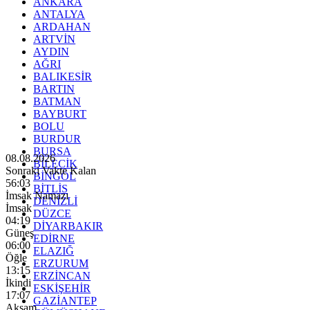
ANKARA
ANTALYA
ARDAHAN
ARTVİN
AYDIN
AĞRI
BALIKESİR
BARTIN
BATMAN
BAYBURT
BOLU
BURDUR
BURSA
08.08.2026
BİLECİK
Sonraki Vakte Kalan
BİNGÖL
56:01
BİTLİS
İmsak Namazı
DENİZLİ
İmsak
DÜZCE
04:19
DİYARBAKIR
Güneş
EDİRNE
06:00
ELAZIĞ
Öğle
ERZURUM
13:15
ERZİNCAN
İkindi
ESKİŞEHİR
17:07
GAZİANTEP
Akşam