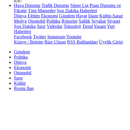
0.87
Hava Durumu
Trafik Durumu
Süper Lig Puan Durumu ve
Fikstür
Tüm Manşetler
Son Dakika Haberleri
Dünya
Eğitim
Ekonomi
Gündem
Hayat
İslam
Kültür-Sanat
Medya
Otomobil
Politika
Röportaj
Sağlık
Seyahat
Siyaset
Son Dakika
Spor
Videolar
Teknoloji
Trend
Yaşam
Yurt
Haberleri
Facebook
Twitter
Instagram
Youtube
Künye / İletişim
Bize Ulaşın
RSS Bağlantıları
Üyelik Girişi
Gündem
Politika
Dünya
Ekonomi
Otomobil
Spor
Kültür
Resmi İlan