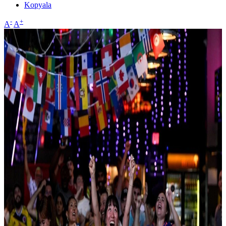
Kopyala
-
+
A
A