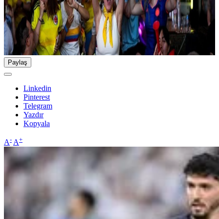
Paylaş
Linkedin
Pinterest
Telegram
Yazdır
Kopyala
-
+
A
A