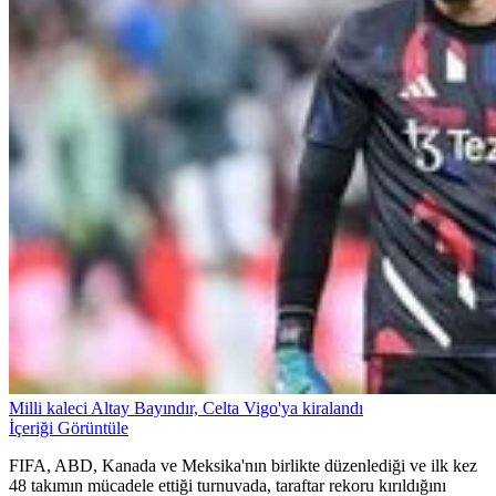
Milli kaleci Altay Bayındır, Celta Vigo'ya kiralandı
İçeriği Görüntüle
FIFA, ABD, Kanada ve Meksika'nın birlikte düzenlediği ve ilk kez
48 takımın mücadele ettiği turnuvada, taraftar rekoru kırıldığını