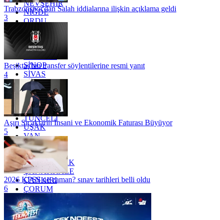
NEVŞEHİR
Trabzonspor'dan Salah iddialarına ilişkin açıklama geldi
NİĞDE
3
ORDU
OSMANİYE
RİZE
SAKARYA
SAMSUN
SİNOP
Beşiktaş'tan transfer söylentilerine resmi yanıt
SİVAS
4
SİİRT
TEKİRDAĞ
TOKAT
TRABZON
TUNCELİ
Aşırı Sıcakların İnsani ve Ekonomik Faturası Büyüyor
UŞAK
5
VAN
YALOVA
YOZGAT
ZONGULDAK
ÇANAKKALE
2026 KPSS ne zaman? sınav tarihleri belli oldu
ÇANKIRI
6
ÇORUM
İSTANBUL
İZMİR
ŞANLIURFA