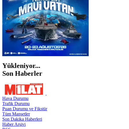
ŞIRNAK
Yükleniyor...
Son Haberler
Hava Durumu
Trafik Durumu
Puan Durumu ve Fikstür
Tüm Manşetler
Son Dakika Haberleri
Haber Arşivi