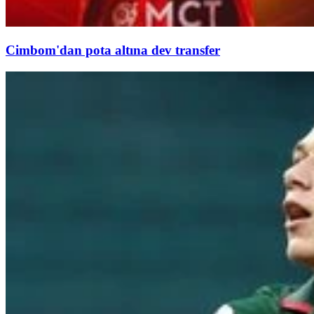
Cimbom'dan pota altına dev transfer