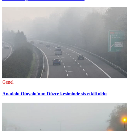
Genel
Anadolu Otoyolu'nun Düzce kesiminde sis etkili oldu