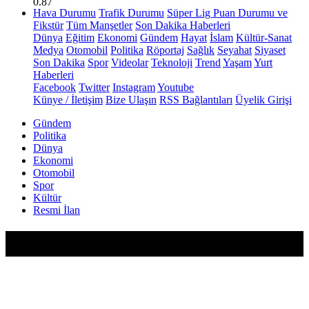
0.87
Hava Durumu
Trafik Durumu
Süper Lig Puan Durumu ve
Fikstür
Tüm Manşetler
Son Dakika Haberleri
Dünya
Eğitim
Ekonomi
Gündem
Hayat
İslam
Kültür-Sanat
Medya
Otomobil
Politika
Röportaj
Sağlık
Seyahat
Siyaset
Son Dakika
Spor
Videolar
Teknoloji
Trend
Yaşam
Yurt
Haberleri
Facebook
Twitter
Instagram
Youtube
Künye / İletişim
Bize Ulaşın
RSS Bağlantıları
Üyelik Girişi
Gündem
Politika
Dünya
Ekonomi
Otomobil
Spor
Kültür
Resmi İlan
Düzce