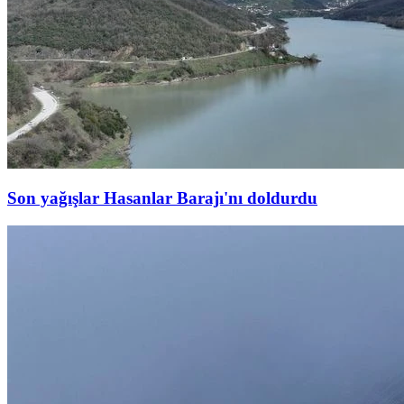
Son yağışlar Hasanlar Barajı'nı doldurdu