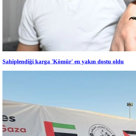
Sahiplendiği karga 'Kömür' en yakın dostu oldu