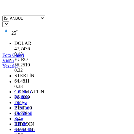
°
25
DOLAR
47,7436
0.18
Foto Galeri
EURO
Video
55,2510
Yazarlar
0.32
STERLİN
64,4811
0.38
GRAM ALTIN
Gündem
6648.99
Politika
2.59
Dünya
BİST100
Ekonomi
13.779
Otomobil
-14
Spor
BITCOIN
Kültür
64.960,21
Resmi İlan