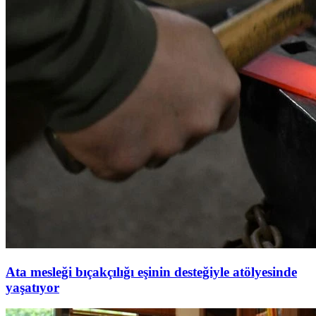
Ata mesleği bıçakçılığı eşinin desteğiyle atölyesinde
yaşatıyor