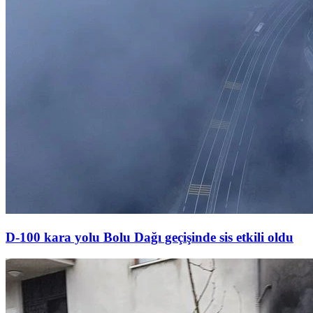
D-100 kara yolu Bolu Dağı geçişinde sis etkili oldu