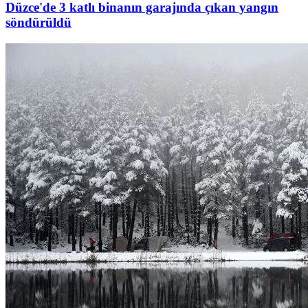
Düzce'de 3 katlı binanın garajında çıkan yangın
söndürüldü