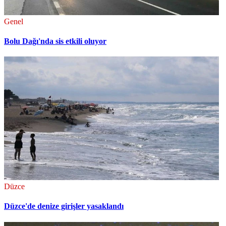
Genel
Bolu Dağı'nda sis etkili oluyor
Düzce
Düzce'de denize girişler yasaklandı