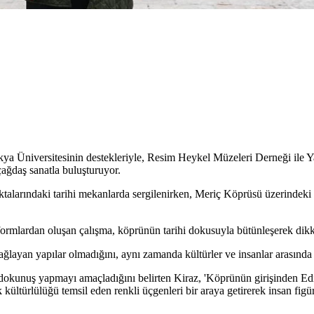
akya Üniversitesinin destekleriyle, Resim Heykel Müzeleri Derneği ile 
 çağdaş sanatla buluşturuyor.
ktalarındaki tarihi mekanlarda sergilenirken, Meriç Köprüsü üzerindeki
 formlardan oluşan çalışma, köprünün tarihi dokusuyla bütünleşerek dikk
 bağlayan yapılar olmadığını, aynı zamanda kültürler ve insanlar arasınd
 dokunuş yapmayı amaçladığını belirten Kiraz, 'Köprünün girişinden Ed
 kültürlülüğü temsil eden renkli üçgenleri bir araya getirerek insan fig