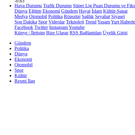
-0.63
Hava Durumu
Trafik Durumu
Süper Lig Puan Durumu ve Fiks
Dünya
Eğitim
Ekonomi
Gündem
Hayat
İslam
Kültür-Sanat
Medya
Otomobil
Politika
Röportaj
Sağlık
Seyahat
Siyaset
Son Dakika
Spor
Videolar
Teknoloji
Trend
Yaşam
Yurt Haberle
Facebook
Twitter
Instagram
Youtube
Künye / İletişim
Bize Ulaşın
RSS Bağlantıları
Üyelik Girişi
Gündem
Politika
Dünya
Ekonomi
Otomobil
Spor
Kültür
Resmi İlan