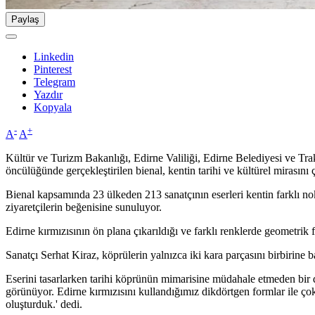
Paylaş
Linkedin
Pinterest
Telegram
Yazdır
Kopyala
-
+
A
A
Kültür ve Turizm Bakanlığı, Edirne Valiliği, Edirne Belediyesi ve Tr
öncülüğünde gerçekleştirilen bienal, kentin tarihi ve kültürel mirasını
Bienal kapsamında 23 ülkeden 213 sanatçının eserleri kentin farklı no
ziyaretçilerin beğenisine sunuluyor.
Edirne kırmızısının ön plana çıkarıldığı ve farklı renklerde geometrik
Sanatçı Serhat Kiraz, köprülerin yalnızca iki kara parçasını birbirine
Eserini tasarlarken tarihi köprünün mimarisine müdahale etmeden bir
görünüyor. Edirne kırmızısını kullandığımız dikdörtgen formlar ile çok
oluşturduk.' dedi.