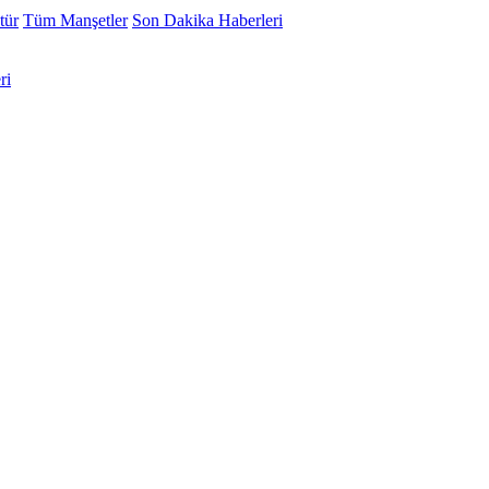
tür
Tüm Manşetler
Son Dakika Haberleri
ri