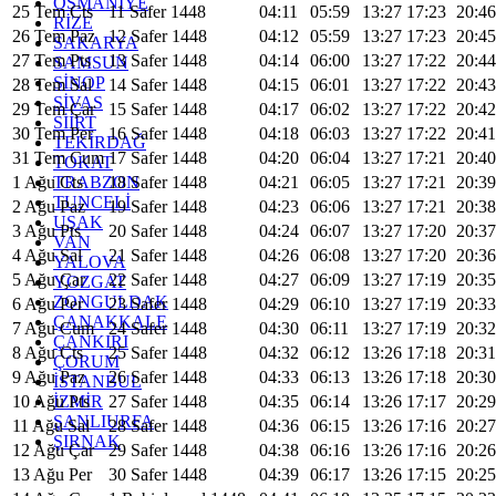
OSMANİYE
25 Tem Cts
11 Safer 1448
04:11
05:59
13:27
17:23
20:46
RİZE
26 Tem Paz
12 Safer 1448
04:12
05:59
13:27
17:23
20:45
SAKARYA
27 Tem Pts
13 Safer 1448
04:14
06:00
13:27
17:22
20:44
SAMSUN
SİNOP
28 Tem Sal
14 Safer 1448
04:15
06:01
13:27
17:22
20:43
SİVAS
29 Tem Çar
15 Safer 1448
04:17
06:02
13:27
17:22
20:42
SİİRT
30 Tem Per
16 Safer 1448
04:18
06:03
13:27
17:22
20:41
TEKİRDAĞ
31 Tem Cum
17 Safer 1448
04:20
06:04
13:27
17:21
20:40
TOKAT
TRABZON
1 Ağu Cts
18 Safer 1448
04:21
06:05
13:27
17:21
20:39
TUNCELİ
2 Ağu Paz
19 Safer 1448
04:23
06:06
13:27
17:21
20:38
UŞAK
3 Ağu Pts
20 Safer 1448
04:24
06:07
13:27
17:20
20:37
VAN
4 Ağu Sal
21 Safer 1448
04:26
06:08
13:27
17:20
20:36
YALOVA
5 Ağu Çar
22 Safer 1448
04:27
06:09
13:27
17:19
20:35
YOZGAT
ZONGULDAK
6 Ağu Per
23 Safer 1448
04:29
06:10
13:27
17:19
20:33
ÇANAKKALE
7 Ağu Cum
24 Safer 1448
04:30
06:11
13:27
17:19
20:32
ÇANKIRI
8 Ağu Cts
25 Safer 1448
04:32
06:12
13:26
17:18
20:31
ÇORUM
9 Ağu Paz
26 Safer 1448
04:33
06:13
13:26
17:18
20:30
İSTANBUL
İZMİR
10 Ağu Pts
27 Safer 1448
04:35
06:14
13:26
17:17
20:29
ŞANLIURFA
11 Ağu Sal
28 Safer 1448
04:36
06:15
13:26
17:16
20:27
ŞIRNAK
12 Ağu Çar
29 Safer 1448
04:38
06:16
13:26
17:16
20:26
13 Ağu Per
30 Safer 1448
04:39
06:17
13:26
17:15
20:25