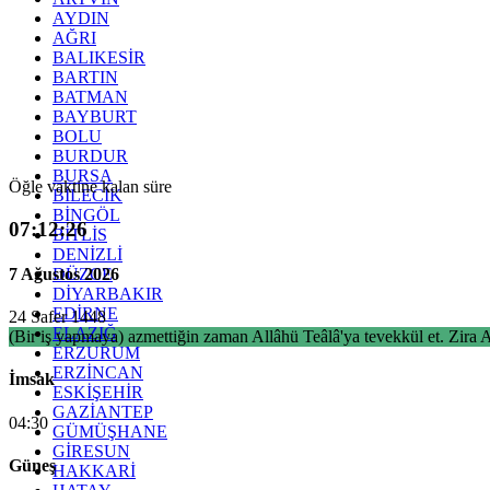
AYDIN
AĞRI
BALIKESİR
BARTIN
BATMAN
BAYBURT
BOLU
BURDUR
BURSA
Öğle vaktine kalan süre
BİLECİK
BİNGÖL
07:12:25
BİTLİS
DENİZLİ
7 Ağustos 2026
DÜZCE
DİYARBAKIR
EDİRNE
24 Safer 1448
ELAZIĞ
(Bir iş yapmaya) azmettiğin zaman Allâhü Teâlâ'ya tevekkül et. Zira Al
ERZURUM
ERZİNCAN
İmsak
ESKİŞEHİR
GAZİANTEP
04:30
GÜMÜŞHANE
GİRESUN
Güneş
HAKKARİ