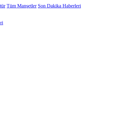
tür
Tüm Manşetler
Son Dakika Haberleri
ri