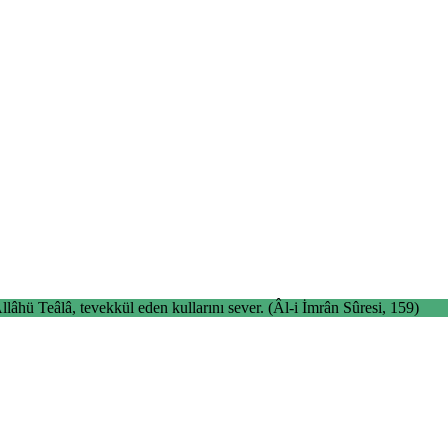
lâhü Teâlâ, tevekkül eden kullarını sever. (Âl-i İmrân Sûresi, 159)