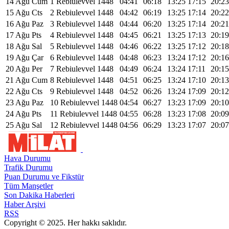
14 Ağu Cum
1 Rebiulevvel 1448
04:41
06:18
13:25
17:15
20:23
15 Ağu Cts
2 Rebiulevvel 1448
04:42
06:19
13:25
17:14
20:22
16 Ağu Paz
3 Rebiulevvel 1448
04:44
06:20
13:25
17:14
20:21
17 Ağu Pts
4 Rebiulevvel 1448
04:45
06:21
13:25
17:13
20:19
18 Ağu Sal
5 Rebiulevvel 1448
04:46
06:22
13:25
17:12
20:18
19 Ağu Çar
6 Rebiulevvel 1448
04:48
06:23
13:24
17:12
20:16
20 Ağu Per
7 Rebiulevvel 1448
04:49
06:24
13:24
17:11
20:15
21 Ağu Cum
8 Rebiulevvel 1448
04:51
06:25
13:24
17:10
20:13
22 Ağu Cts
9 Rebiulevvel 1448
04:52
06:26
13:24
17:09
20:12
23 Ağu Paz
10 Rebiulevvel 1448
04:54
06:27
13:23
17:09
20:10
24 Ağu Pts
11 Rebiulevvel 1448
04:55
06:28
13:23
17:08
20:09
25 Ağu Sal
12 Rebiulevvel 1448
04:56
06:29
13:23
17:07
20:07
Hava Durumu
Trafik Durumu
Puan Durumu ve Fikstür
Tüm Manşetler
Son Dakika Haberleri
Haber Arşivi
RSS
Copyright © 2025. Her hakkı saklıdır.