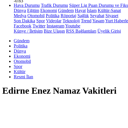
-0.63
Hava Durumu
Trafik Durumu
Süper Lig Puan Durumu ve Fiks
Dünya
Eğitim
Ekonomi
Gündem
Hayat
İslam
Kültür-Sanat
Medya
Otomobil
Politika
Röportaj
Sağlık
Seyahat
Siyaset
Son Dakika
Spor
Videolar
Teknoloji
Trend
Yaşam
Yurt Haberle
Facebook
Twitter
Instagram
Youtube
Künye / İletişim
Bize Ulaşın
RSS Bağlantıları
Üyelik Girişi
Gündem
Politika
Dünya
Ekonomi
Otomobil
Spor
Kültür
Resmi İlan
Edirne Enez Namaz Vakitleri