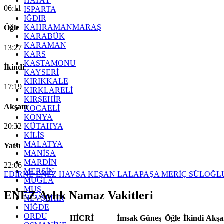
HATAY
06:11
ISPARTA
IĞDIR
KAHRAMANMARAŞ
Öğle
KARABÜK
KARAMAN
13:27
KARS
KASTAMONU
İkindi
KAYSERİ
KIRIKKALE
17:19
KIRKLARELİ
KIRŞEHİR
Akşam
KOCAELİ
KONYA
20:32
KÜTAHYA
KİLİS
MALATYA
Yatsı
MANİSA
MARDİN
22:06
MERSİN
EDİRNE
ENEZ
HAVSA
KEŞAN
LALAPAŞA
MERİÇ
SÜLOĞL
MUĞLA
MUŞ
ENEZ Aylık Namaz Vakitleri
NEVŞEHİR
NİĞDE
ORDU
HİCRİ
İmsak
Güneş
Öğle
İkindi
Akş