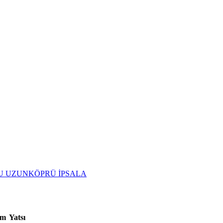
U
UZUNKÖPRÜ
İPSALA
am
Yatsı