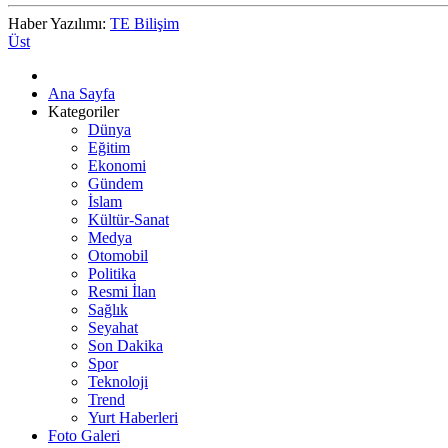
Haber Yazılımı:
TE Bilişim
Üst
Ana Sayfa
Kategoriler
Dünya
Eğitim
Ekonomi
Gündem
İslam
Kültür-Sanat
Medya
Otomobil
Politika
Resmi İlan
Sağlık
Seyahat
Son Dakika
Spor
Teknoloji
Trend
Yurt Haberleri
Foto Galeri