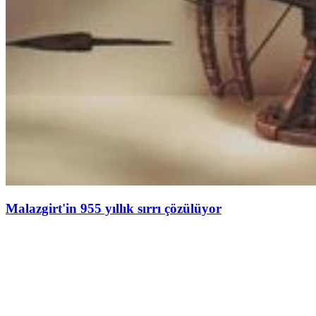
Malazgirt'in 955 yıllık sırrı çözülüyor