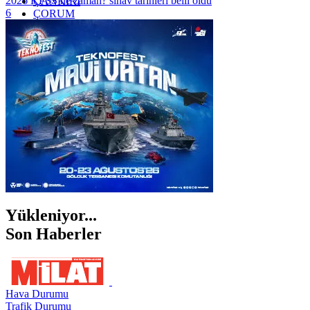
2026 KPSS ne zaman? sınav tarihleri belli oldu
ÇANKIRI
6
ÇORUM
İSTANBUL
İZMİR
ŞANLIURFA
ŞIRNAK
Yükleniyor...
Son Haberler
Hava Durumu
Trafik Durumu