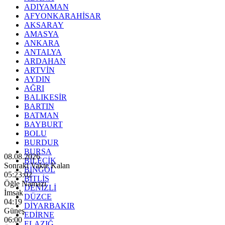
ADIYAMAN
AFYONKARAHİSAR
AKSARAY
AMASYA
ANKARA
ANTALYA
ARDAHAN
ARTVİN
AYDIN
AĞRI
BALIKESİR
BARTIN
BATMAN
BAYBURT
BOLU
BURDUR
BURSA
08.08.2026
BİLECİK
Sonraki Vakte Kalan
BİNGÖL
05:23:01
BİTLİS
Öğle Namazı
DENİZLİ
İmsak
DÜZCE
04:19
DİYARBAKIR
Güneş
EDİRNE
06:00
ELAZIĞ