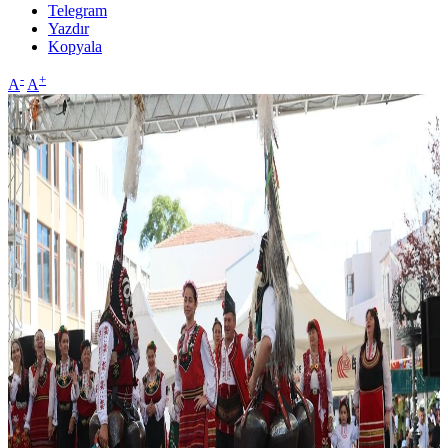
Telegram
Yazdır
Kopyala
-
+
A
A