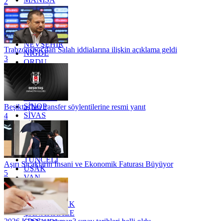
2
MARDİN
MERSİN
MUĞLA
MUŞ
NEVŞEHİR
Trabzonspor'dan Salah iddialarına ilişkin açıklama geldi
NİĞDE
3
ORDU
OSMANİYE
RİZE
SAKARYA
SAMSUN
SİNOP
Beşiktaş'tan transfer söylentilerine resmi yanıt
SİVAS
4
SİİRT
TEKİRDAĞ
TOKAT
TRABZON
TUNCELİ
Aşırı Sıcakların İnsani ve Ekonomik Faturası Büyüyor
UŞAK
5
VAN
YALOVA
YOZGAT
ZONGULDAK
ÇANAKKALE