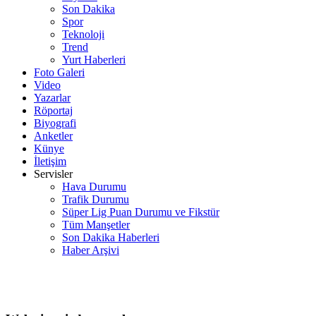
Son Dakika
Spor
Teknoloji
Trend
Yurt Haberleri
Foto Galeri
Video
Yazarlar
Röportaj
Biyografi
Anketler
Künye
İletişim
Servisler
Hava Durumu
Trafik Durumu
Süper Lig Puan Durumu ve Fikstür
Tüm Manşetler
Son Dakika Haberleri
Haber Arşivi