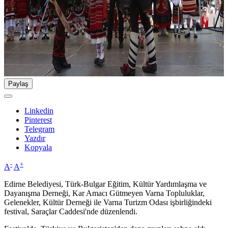
Paylaş
Linkedin
Pinterest
Telegram
Yazdır
Kopyala
-
+
A
A
Edirne Belediyesi, Türk-Bulgar Eğitim, Kültür Yardımlaşma ve
Dayanışma Derneği, Kar Amacı Gütmeyen Varna Topluluklar,
Gelenekler, Kültür Derneği ile Varna Turizm Odası işbirliğindeki
festival, Saraçlar Caddesi'nde düzenlendi.