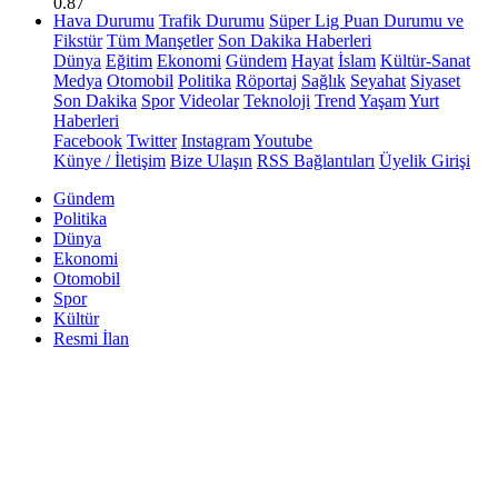
0.87
Hava Durumu
Trafik Durumu
Süper Lig Puan Durumu ve
Fikstür
Tüm Manşetler
Son Dakika Haberleri
Dünya
Eğitim
Ekonomi
Gündem
Hayat
İslam
Kültür-Sanat
Medya
Otomobil
Politika
Röportaj
Sağlık
Seyahat
Siyaset
Son Dakika
Spor
Videolar
Teknoloji
Trend
Yaşam
Yurt
Haberleri
Facebook
Twitter
Instagram
Youtube
Künye / İletişim
Bize Ulaşın
RSS Bağlantıları
Üyelik Girişi
Gündem
Politika
Dünya
Ekonomi
Otomobil
Spor
Kültür
Resmi İlan