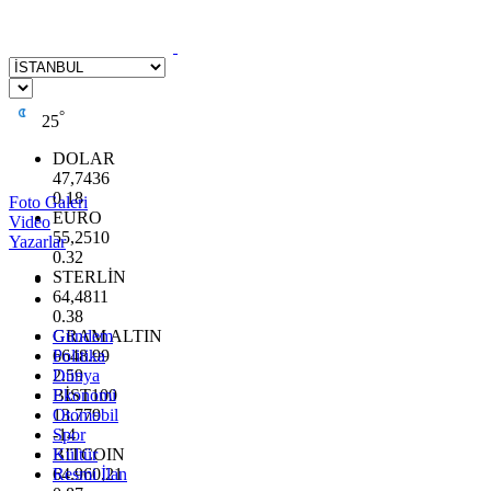
°
25
DOLAR
47,7436
0.18
Foto Galeri
EURO
Video
55,2510
Yazarlar
0.32
STERLİN
64,4811
0.38
GRAM ALTIN
Gündem
6648.99
Politika
2.59
Dünya
BİST100
Ekonomi
13.779
Otomobil
-14
Spor
BITCOIN
Kültür
64.960,21
Resmi İlan