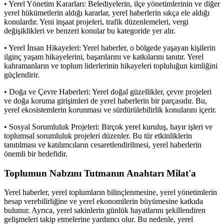
• Yerel Yönetim Kararları: Belediyelerin, ilçe yönetimlerinin ve diğer
yerel hükümetlerin aldığı kararlar, yerel haberlerin sıkça ele aldığı
konulardır. Yeni inşaat projeleri, trafik düzenlemeleri, vergi
değişiklikleri ve benzeri konular bu kategoride yer alır.
• Yerel İnsan Hikayeleri: Yerel haberler, o bölgede yaşayan kişilerin
ilginç yaşam hikayelerini, başarılarını ve katkılarını tanıtır. Yerel
kahramanların ve toplum liderlerinin hikayeleri topluluğun kimliğini
güçlendirir.
• Doğa ve Çevre Haberleri: Yerel doğal güzellikler, çevre projeleri
ve doğa koruma girişimleri de yerel haberlerin bir parçasıdır. Bu,
yerel ekosistemlerin korunması ve sürdürülebilirlik konularını içerir.
• Sosyal Sorumluluk Projeleri: Birçok yerel kuruluş, hayır işleri ve
toplumsal sorumluluk projeleri düzenler. Bu tür etkinliklerin
tanıtılması ve katılımcıların cesaretlendirilmesi, yerel haberlerin
önemli bir hedefidir.
Toplumun Nabzını Tutmanın Anahtarı Milat'a
Yerel haberler, yerel toplumların bilinçlenmesine, yerel yönetimlerin
hesap verebilirliğine ve yerel ekonomilerin büyümesine katkıda
bulunur. Ayrıca, yerel sakinlerin günlük hayatlarını şekillendiren
gelişmeleri takip etmelerine yardımcı olur. Bu nedenle, yerel