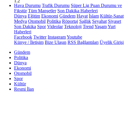
1.2
Hava Durumu
Trafik Durumu
Süper Lig Puan Durumu ve
Fikstür
Tüm Manşetler
Son Dakika Haberleri
Dünya
Eğitim
Ekonomi
Gündem
Hayat
İslam
Kültür-Sanat
Medya
Otomobil
Politika
Röportaj
Sağlık
Seyahat
Siyaset
Son Dakika
Spor
Videolar
Teknoloji
Trend
Yaşam
Yurt
Haberleri
Facebook
Twitter
Instagram
Youtube
Künye / İletişim
Bize Ulaşın
RSS Bağlantıları
Üyelik Girişi
Gündem
Politika
Dünya
Ekonomi
Otomobil
Spor
Kültür
Resmi İlan