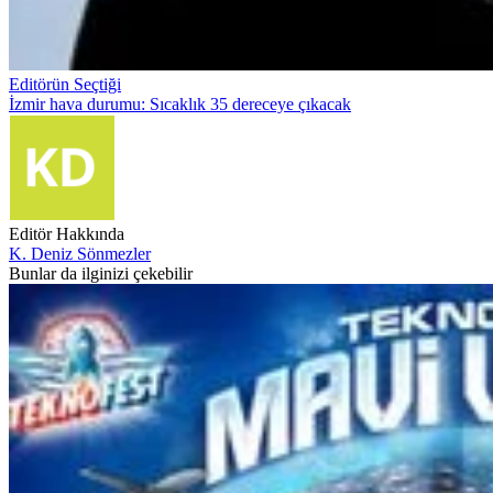
Editörün Seçtiği
İzmir hava durumu: Sıcaklık 35 dereceye çıkacak
Editör Hakkında
K. Deniz Sönmezler
Bunlar da ilginizi çekebilir