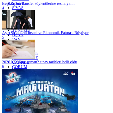
SİNOP
Beşiktaş'tan transfer söylentilerine resmi yanıt
SİVAS
4
SİİRT
TEKİRDAĞ
TOKAT
TRABZON
TUNCELİ
Aşırı Sıcakların İnsani ve Ekonomik Faturası Büyüyor
UŞAK
5
VAN
YALOVA
YOZGAT
ZONGULDAK
ÇANAKKALE
2026 KPSS ne zaman? sınav tarihleri belli oldu
ÇANKIRI
6
ÇORUM
İSTANBUL
İZMİR
ŞANLIURFA
ŞIRNAK