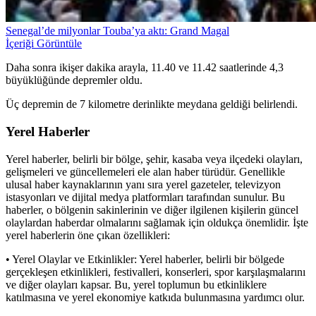
Senegal’de milyonlar Touba’ya aktı: Grand Magal
İçeriği Görüntüle
Daha sonra ikişer dakika arayla, 11.40 ve 11.42 saatlerinde 4,3
büyüklüğünde depremler oldu.
Üç depremin de 7 kilometre derinlikte meydana geldiği belirlendi.
Yerel Haberler
Yerel haberler, belirli bir bölge, şehir, kasaba veya ilçedeki olayları,
gelişmeleri ve güncellemeleri ele alan haber türüdür. Genellikle
ulusal haber kaynaklarının yanı sıra yerel gazeteler, televizyon
istasyonları ve dijital medya platformları tarafından sunulur. Bu
haberler, o bölgenin sakinlerinin ve diğer ilgilenen kişilerin güncel
olaylardan haberdar olmalarını sağlamak için oldukça önemlidir. İşte
yerel haberlerin öne çıkan özellikleri:
• Yerel Olaylar ve Etkinlikler: Yerel haberler, belirli bir bölgede
gerçekleşen etkinlikleri, festivalleri, konserleri, spor karşılaşmalarını
ve diğer olayları kapsar. Bu, yerel toplumun bu etkinliklere
katılmasına ve yerel ekonomiye katkıda bulunmasına yardımcı olur.