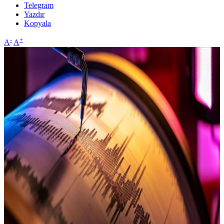
Telegram
Yazdır
Kopyala
-
+
A
A