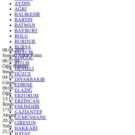
AYDIN
AĞRI
BALIKESİR
BARTIN
BATMAN
BAYBURT
BOLU
BURDUR
BURSA
08.08.2026
BİLECİK
Sonraki Vakte Kalan
BİNGÖL
06:57:52
BİTLİS
Öğle Namazı
DENİZLİ
İmsak
DÜZCE
04:19
DİYARBAKIR
Güneş
EDİRNE
06:00
ELAZIĞ
Öğle
ERZURUM
13:15
ERZİNCAN
İkindi
ESKİŞEHİR
17:07
GAZİANTEP
Akşam
GÜMÜŞHANE
20:20
GİRESUN
Yatsı
HAKKARİ
21:54
HATAY