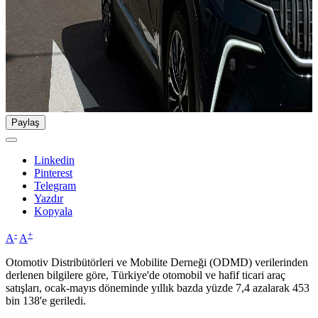
Paylaş
Linkedin
Pinterest
Telegram
Yazdır
Kopyala
-
+
A
A
Otomotiv Distribütörleri ve Mobilite Derneği (ODMD) verilerinden
derlenen bilgilere göre, Türkiye'de otomobil ve hafif ticari araç
satışları, ocak-mayıs döneminde yıllık bazda yüzde 7,4 azalarak 453
bin 138'e geriledi.