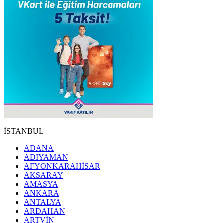
İSTANBUL
ADANA
ADIYAMAN
AFYONKARAHİSAR
AKSARAY
AMASYA
ANKARA
ANTALYA
ARDAHAN
ARTVİN