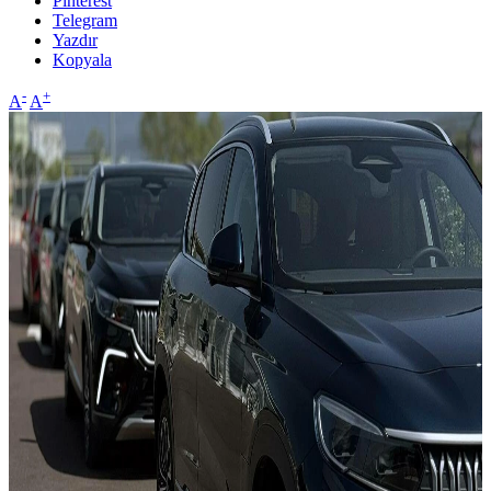
Pinterest
Telegram
Yazdır
Kopyala
-
+
A
A