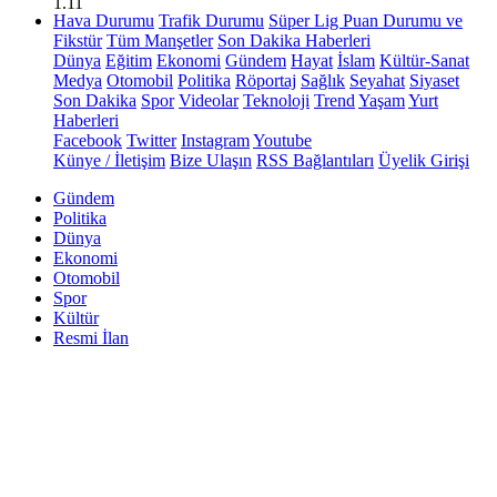
1.11
Hava Durumu
Trafik Durumu
Süper Lig Puan Durumu ve
Fikstür
Tüm Manşetler
Son Dakika Haberleri
Dünya
Eğitim
Ekonomi
Gündem
Hayat
İslam
Kültür-Sanat
Medya
Otomobil
Politika
Röportaj
Sağlık
Seyahat
Siyaset
Son Dakika
Spor
Videolar
Teknoloji
Trend
Yaşam
Yurt
Haberleri
Facebook
Twitter
Instagram
Youtube
Künye / İletişim
Bize Ulaşın
RSS Bağlantıları
Üyelik Girişi
Gündem
Politika
Dünya
Ekonomi
Otomobil
Spor
Kültür
Resmi İlan