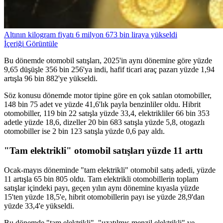
Altının kilogram fiyatı 6 milyon 673 bin liraya yükseldi
İçeriği Görüntüle
Bu dönemde otomobil satışları, 2025'in aynı dönemine göre yüzde
9,65 düşüşle 356 bin 256'ya indi, hafif ticari araç pazarı yüzde 1,94
artışla 96 bin 882'ye yükseldi.
Söz konusu dönemde motor tipine göre en çok satılan otomobiller,
148 bin 75 adet ve yüzde 41,6'lık payla benzinliler oldu. Hibrit
otomobiller, 119 bin 22 satışla yüzde 33,4, elektrikliler 66 bin 353
adetle yüzde 18,6, dizeller 20 bin 683 satışla yüzde 5,8, otogazlı
otomobiller ise 2 bin 123 satışla yüzde 0,6 pay aldı.
"Tam elektrikli" otomobil satışları yüzde 11 arttı
Ocak-mayıs döneminde "tam elektrikli" otomobil satış adedi, yüzde
11 artışla 65 bin 805 oldu. Tam elektrikli otomobillerin toplam
satışlar içindeki payı, geçen yılın aynı dönemine kıyasla yüzde
15'ten yüzde 18,5'e, hibrit otomobillerin payı ise yüzde 28,9'dan
yüzde 33,4'e yükseldi.
Bu dönemde "tam elektrikli", "uzatılmış menzil elektrikli" ve