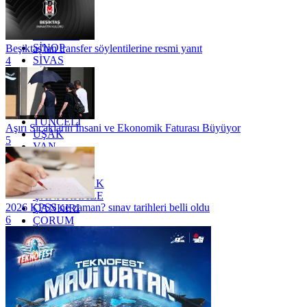
RİZE
SAKARYA
SAMSUN
SİNOP
Beşiktaş'tan transfer söylentilerine resmi yanıt
SİVAS
4
SİİRT
TEKİRDAĞ
TOKAT
TRABZON
TUNCELİ
Aşırı Sıcakların İnsani ve Ekonomik Faturası Büyüyor
UŞAK
5
VAN
YALOVA
YOZGAT
ZONGULDAK
ÇANAKKALE
2026 KPSS ne zaman? sınav tarihleri belli oldu
ÇANKIRI
6
ÇORUM
İSTANBUL
İZMİR
ŞANLIURFA
ŞIRNAK