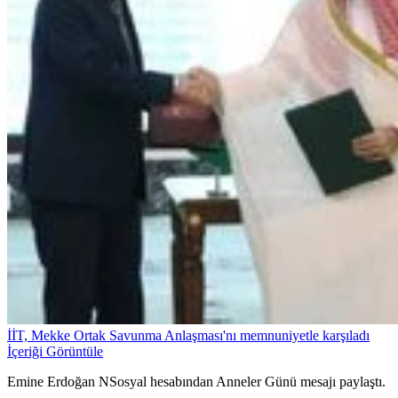
İİT, Mekke Ortak Savunma Anlaşması'nı memnuniyetle karşıladı
İçeriği Görüntüle
Emine Erdoğan NSosyal hesabından Anneler Günü mesajı paylaştı.