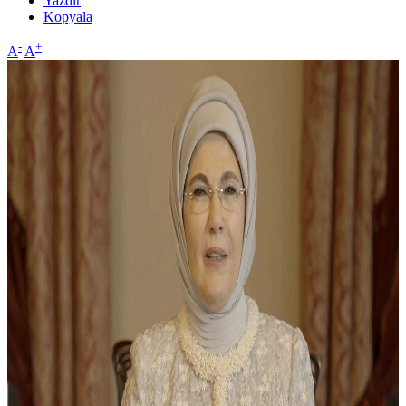
Yazdır
Kopyala
-
+
A
A