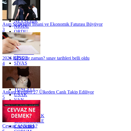
MERSİN
MUĞLA
MUŞ
NEVŞEHİR
Aşırı Sıcakların İnsani ve Ekonomik Faturası Büyüyor
NİĞDE
3
ORDU
OSMANİYE
RİZE
SAKARYA
SAMSUN
SİNOP
2026 KPSS ne zaman? sınav tarihleri belli oldu
SİVAS
4
SİİRT
TEKİRDAĞ
TOKAT
TRABZON
TUNCELİ
Ankara Kedileri 27 Ülkeden Canlı Takip Ediliyor
UŞAK
5
VAN
YALOVA
YOZGAT
ZONGULDAK
ÇANAKKALE
Cevvaz ne demek?
ÇANKIRI