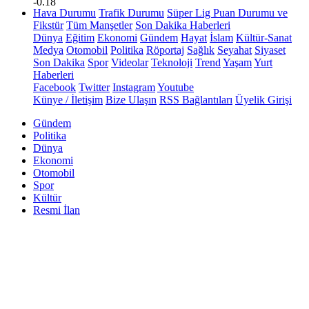
-0.18
Hava Durumu
Trafik Durumu
Süper Lig Puan Durumu ve
Fikstür
Tüm Manşetler
Son Dakika Haberleri
Dünya
Eğitim
Ekonomi
Gündem
Hayat
İslam
Kültür-Sanat
Medya
Otomobil
Politika
Röportaj
Sağlık
Seyahat
Siyaset
Son Dakika
Spor
Videolar
Teknoloji
Trend
Yaşam
Yurt
Haberleri
Facebook
Twitter
Instagram
Youtube
Künye / İletişim
Bize Ulaşın
RSS Bağlantıları
Üyelik Girişi
Gündem
Politika
Dünya
Ekonomi
Otomobil
Spor
Kültür
Resmi İlan