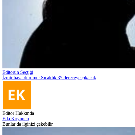
Editörün Seçtiği
İzmir hava durumu: Sıcaklık 35 dereceye çıkacak
Editör Hakkında
Eda Koyuncu
Bunlar da ilginizi çekebilir