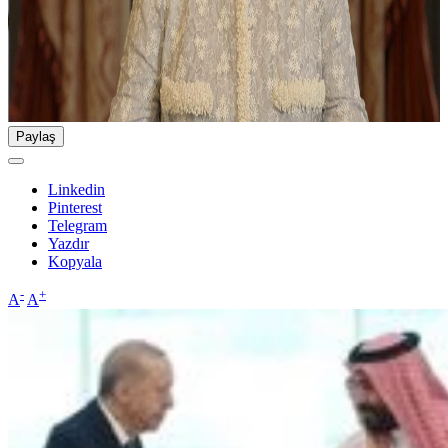
Paylaş
Linkedin
Pinterest
Telegram
Yazdır
Kopyala
-
+
A
A