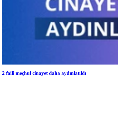
2 faili meçhul cinayet daha aydınlatıldı