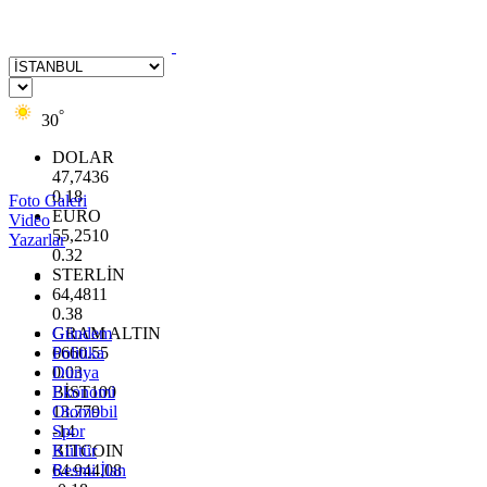
°
30
DOLAR
47,7436
0.18
Foto Galeri
EURO
Video
55,2510
Yazarlar
0.32
STERLİN
64,4811
0.38
GRAM ALTIN
Gündem
6660.55
Politika
0.03
Dünya
BİST100
Ekonomi
13.779
Otomobil
-14
Spor
BITCOIN
Kültür
64.944,08
Resmi İlan