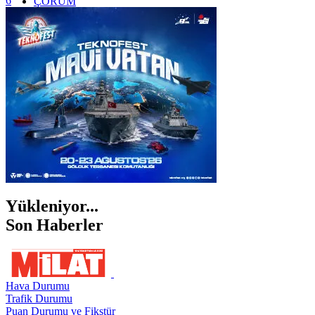
6
ÇORUM
İSTANBUL
İZMİR
ŞANLIURFA
ŞIRNAK
Yükleniyor...
Son Haberler
Hava Durumu
Trafik Durumu
Puan Durumu ve Fikstür