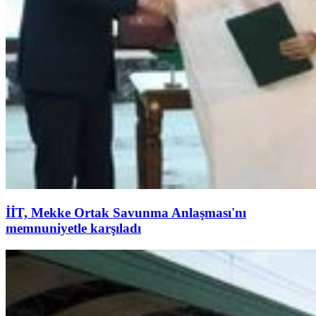
İİT, Mekke Ortak Savunma Anlaşması'nı
memnuniyetle karşıladı