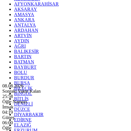
AFYONKARAHİSAR
AKSARAY
AMASYA
ANKARA
ANTALYA
ARDAHAN
ARTVİN
AYDIN
AĞRI
BALIKESİR
BARTIN
BATMAN
BAYBURT
BOLU
BURDUR
BURSA
08.08.2026
BİLECİK
Sonraki Vakte Kalan
BİNGÖL
25:56
BİTLİS
Öğle Namazı
DENİZLİ
İmsak
DÜZCE
04:19
DİYARBAKIR
Güneş
EDİRNE
06:00
ELAZIĞ
Öğle
ERZURUM