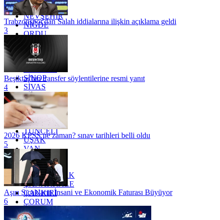
MUŞ
NEVŞEHİR
Trabzonspor'dan Salah iddialarına ilişkin açıklama geldi
NİĞDE
3
ORDU
OSMANİYE
RİZE
SAKARYA
SAMSUN
SİNOP
Beşiktaş'tan transfer söylentilerine resmi yanıt
SİVAS
4
SİİRT
TEKİRDAĞ
TOKAT
TRABZON
TUNCELİ
2026 KPSS ne zaman? sınav tarihleri belli oldu
UŞAK
5
VAN
YALOVA
YOZGAT
ZONGULDAK
ÇANAKKALE
Aşırı Sıcakların İnsani ve Ekonomik Faturası Büyüyor
ÇANKIRI
6
ÇORUM
İSTANBUL
İZMİR