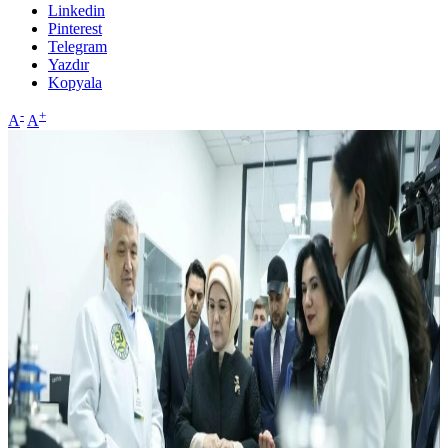
Linkedin
Pinterest
Telegram
Yazdır
Kopyala
-
+
A
A