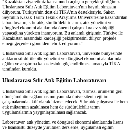
"Kazakistan ziyaretimiz kapsamında açılışını gerçekleştirdiğimiz
Uluslararası Sıfır Atık Eğitim Laboratuvarı'nın hayırlı olmasını
diliyorum. Türkiye'nin dost eli TİKA'nın destekleriyle, Saken
Seyfullin Kazak Tarım Teknik Araştırma Üniversitesine kazandırılan
laboratuvarın, sıfır atık, sürdürülebilir tarım, atık yönetimi ve
döngüsel ekonomi alanlarında önemli çalışmalara ev sahipliği
yapacağına yürekten inanıyorum. Bu anlamlı girişimin Türkiye ile
Kazakistan arasındaki kardeşliği pekiştirmesini diliyor, projede
emeği geçenleri gönülden tebrik ediyorum."
Uluslararası Sıfır Atık Eğitim Laboratuvarı, üniversite bünyesinde
atıkların sürdürülebilir yönetimi ve döngüsel ekonomi alanlarında
eğitim ve araştırma kapasitesinin güçlendirilmesi amacıyla TİKA
tarafından kuruldu.
Uluslararası Sıfır Atık Eğitim Laboratuvarı
Uluslararası Sıfır Atık Eğitim Laboratuvarı, tarımsal ürünlerin geri
dönüşümünün sağlanmasının yanında üniversitenin eğitim
çalışmalarında aktif olarak hizmet edecek. Sıfır atık çalışması ile hem
atık miktarının azaltılması hem de sürdürülebilir tarım
uygulamalarının yaygınlaştırılması sağlanacak.
Laboratuvar, atık yönetimi ve döngüsel ekonomi alanlarında lisans
ve lisansüstü düzeyde yürütülen derslerde, uygulamalı eğitim