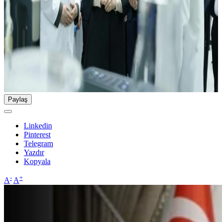
Paylaş
Linkedin
Pinterest
Telegram
Yazdır
Kopyala
-
+
A
A