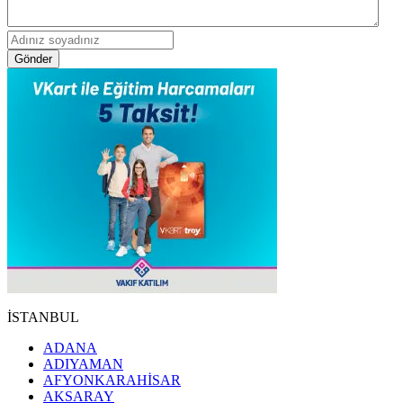
Gönder
İSTANBUL
ADANA
ADIYAMAN
AFYONKARAHİSAR
AKSARAY