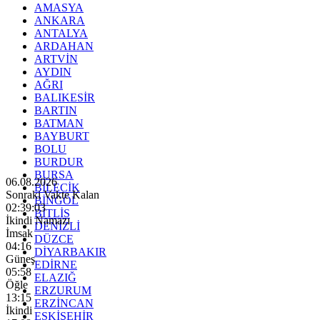
AMASYA
ANKARA
ANTALYA
ARDAHAN
ARTVİN
AYDIN
AĞRI
BALIKESİR
BARTIN
BATMAN
BAYBURT
BOLU
BURDUR
BURSA
06.08.2026
BİLECİK
Sonraki Vakte Kalan
BİNGÖL
02:39:01
BİTLİS
İkindi Namazı
DENİZLİ
İmsak
DÜZCE
04:16
DİYARBAKIR
Güneş
EDİRNE
05:58
ELAZIĞ
Öğle
ERZURUM
13:15
ERZİNCAN
İkindi
ESKİŞEHİR