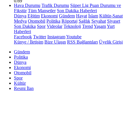
0.69
Hava Durumu
Trafik Durumu
Süper Lig Puan Durumu ve
Fikstür
Tüm Manşetler
Son Dakika Haberleri
Dünya
Eğitim
Ekonomi
Gündem
Hayat
İslam
Kültür-Sanat
Medya
Otomobil
Politika
Röportaj
Sağlık
Seyahat
Siyaset
Son Dakika
Spor
Videolar
Teknoloji
Trend
Yaşam
Yurt
Haberleri
Facebook
Twitter
Instagram
Youtube
Künye / İletişim
Bize Ulaşın
RSS Bağlantıları
Üyelik Girişi
Gündem
Politika
Dünya
Ekonomi
Otomobil
Spor
Kültür
Resmi İlan