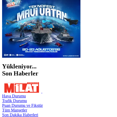
ŞANLIURFA
ŞIRNAK
Yükleniyor...
Son Haberler
Hava Durumu
Trafik Durumu
Puan Durumu ve Fikstür
Tüm Manşetler
Son Dakika Haberleri