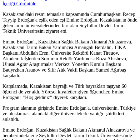
İçeriği Görüntüle
Kazakistan'daki resmi temasları kapsamında Cumhurbaşkanı Recep
Tayyip Erdoğan'a eşlik eden eşi Emine Erdoğan, Kazakistan'ın önde
gelen tarım üniversitelerinden biri olan Seyfullin Devlet Tarım
Teknik Üniversitesini ziyaret etti.
Emine Erdoğan'ı, Kazakistan Sağlık Bakanı Akmaral Alnazarova,
Kazakistan Tarım Bakan Yardımcısı Amangali Berdalin, TİKA
Başkanı Abdullah Eren, Üniversite Rektörü Kanat Tireuov,
Akademik İşlerden Sorumlu Rektör Yardımcısı Roza Abisheva,
Ulusal Agrar Araştırmalar Merkezi Yönetim Kurulu Başkanı
Bauyrzhan Asanov ve Sıfır Atık Vakfı Başkanı Samed Ağırbaş
karşıladı.
Karşılamada, Kazakistan bayrağı ve Türk bayrakları taşıyan 60
öğrenci de yer aldı. Yöresel kıyafetler giyen öğrenciler, Emine
Erdoğan'ı "Hoş geldiniz" diyerek karşıladı.
Program alanının girişinde Emine Erdoğan'a, üniversitenin, Türkiye
ve uluslararası alandaki diğer üniversitelerle yaptığı işbirlikleri
anlatıldı.
Emine Erdoğan, Kazakistan Sağlık Bakanı Akmaral Alnazarova ve
beraberindekilerle Seyfullin Devlet Tarım Teknik Üniversitesi'nde