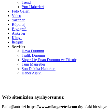
Trend
Yurt Haberleri
Foto Galeri
Video
Yazarlar
Röportaj
Biyografi
Anketler
Künye
İletişim
Servisler
Hava Durumu
Trafik Durumu
Süper Lig Puan Durumu ve Fikstür
Tüm Manşetler
Son Dakika Haberleri
Haber Arşivi
Web sitemizden ayrılıyorsunuz
Bu bağlantı sizi
https://www.milatgazetesi.com
dışındaki bir siteye