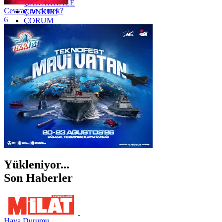
ÇANAKKALE
Cevvaz ne demek?
ÇANKIRI
6
ÇORUM
İSTANBUL
İZMİR
ŞANLIURFA
ŞIRNAK
Yükleniyor...
Son Haberler
Hava Durumu