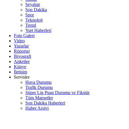
Seyahat
Son Dakika
Spor
Teknoloji
Trend
Yurt Haberleri
Foto Galeri
Video
Yazarlar
Röportaj
Biyografi
Anketler
Künye
İletişim
Servisler
Hava Durumu
Trafik Durumu
Süper Lig Puan Durumu ve Fikstür
Tüm Manşetler
Son Dakika Haberleri
Haber Arşivi