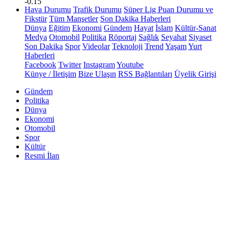
-0.15
Hava Durumu
Trafik Durumu
Süper Lig Puan Durumu ve
Fikstür
Tüm Manşetler
Son Dakika Haberleri
Dünya
Eğitim
Ekonomi
Gündem
Hayat
İslam
Kültür-Sanat
Medya
Otomobil
Politika
Röportaj
Sağlık
Seyahat
Siyaset
Son Dakika
Spor
Videolar
Teknoloji
Trend
Yaşam
Yurt
Haberleri
Facebook
Twitter
Instagram
Youtube
Künye / İletişim
Bize Ulaşın
RSS Bağlantıları
Üyelik Girişi
Gündem
Politika
Dünya
Ekonomi
Otomobil
Spor
Kültür
Resmi İlan