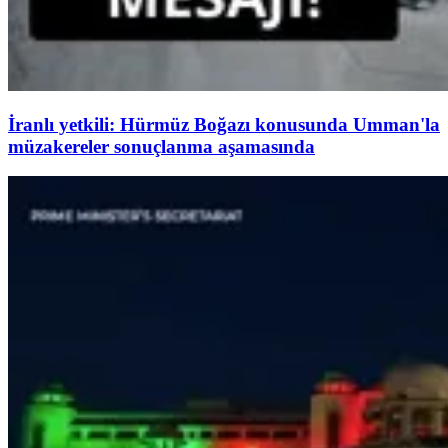
İranlı yetkili: Hürmüz Boğazı konusunda Umman'la
müzakereler sonuçlanma aşamasında