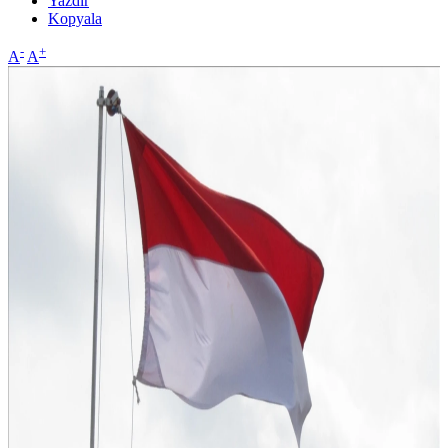
Yazdır
Kopyala
-
+
A
A