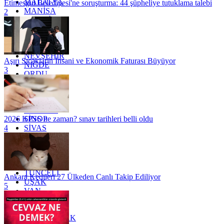
MALATYA
Etimesgut Belediyesi'ne soruşturma: 44 şüpheliye tutuklama talebi
MANİSA
2
MARDİN
MERSİN
MUĞLA
MUŞ
NEVŞEHİR
Aşırı Sıcakların İnsani ve Ekonomik Faturası Büyüyor
NİĞDE
3
ORDU
OSMANİYE
RİZE
SAKARYA
SAMSUN
SİNOP
2026 KPSS ne zaman? sınav tarihleri belli oldu
SİVAS
4
SİİRT
TEKİRDAĞ
TOKAT
TRABZON
TUNCELİ
Ankara Kedileri 27 Ülkeden Canlı Takip Ediliyor
UŞAK
5
VAN
YALOVA
YOZGAT
ZONGULDAK