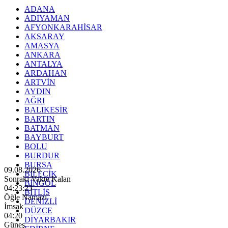
ADANA
ADIYAMAN
AFYONKARAHİSAR
AKSARAY
AMASYA
ANKARA
ANTALYA
ARDAHAN
ARTVİN
AYDIN
AĞRI
BALIKESİR
BARTIN
BATMAN
BAYBURT
BOLU
BURDUR
BURSA
09.08.2026
BİLECİK
Sonraki Vakte Kalan
BİNGÖL
04:23:21
BİTLİS
Öğle Namazı
DENİZLİ
İmsak
DÜZCE
04:20
DİYARBAKIR
Güneş