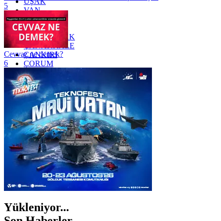
UŞAK
5
VAN
YALOVA
YOZGAT
ZONGULDAK
ÇANAKKALE
Cevvaz ne demek?
ÇANKIRI
6
ÇORUM
İSTANBUL
İZMİR
ŞANLIURFA
ŞIRNAK
Yükleniyor...
Son Haberler