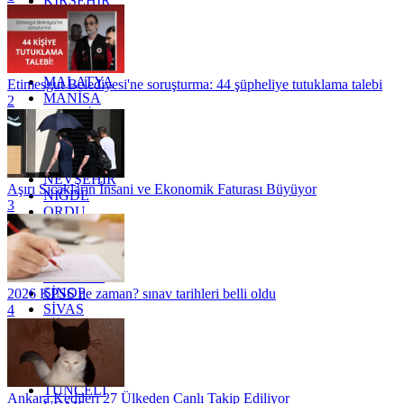
KIRŞEHİR
KOCAELİ
KONYA
KÜTAHYA
KİLİS
MALATYA
Etimesgut Belediyesi'ne soruşturma: 44 şüpheliye tutuklama talebi
MANİSA
2
MARDİN
MERSİN
MUĞLA
MUŞ
NEVŞEHİR
Aşırı Sıcakların İnsani ve Ekonomik Faturası Büyüyor
NİĞDE
3
ORDU
OSMANİYE
RİZE
SAKARYA
SAMSUN
SİNOP
2026 KPSS ne zaman? sınav tarihleri belli oldu
SİVAS
4
SİİRT
TEKİRDAĞ
TOKAT
TRABZON
TUNCELİ
Ankara Kedileri 27 Ülkeden Canlı Takip Ediliyor