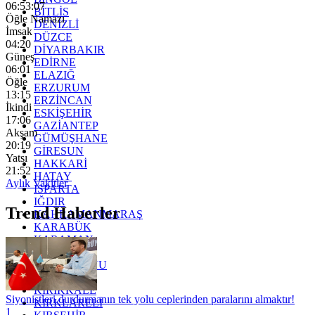
06:53:05
BİTLİS
Öğle Namazı
DENİZLİ
İmsak
DÜZCE
04:20
DİYARBAKIR
Güneş
EDİRNE
06:01
ELAZIĞ
Öğle
ERZURUM
13:15
ERZİNCAN
İkindi
ESKİŞEHİR
17:06
GAZİANTEP
Akşam
GÜMÜŞHANE
20:19
GİRESUN
Yatsı
HAKKARİ
21:52
HATAY
Aylık Vakitler
ISPARTA
IĞDIR
Trend Haberler
KAHRAMANMARAŞ
KARABÜK
KARAMAN
KARS
KASTAMONU
KAYSERİ
KIRIKKALE
Siyonistleri durdurmanın tek yolu ceplerinden paralarını almaktır!
KIRKLARELİ
1