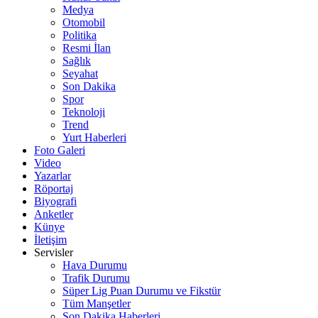
Medya
Otomobil
Politika
Resmi İlan
Sağlık
Seyahat
Son Dakika
Spor
Teknoloji
Trend
Yurt Haberleri
Foto Galeri
Video
Yazarlar
Röportaj
Biyografi
Anketler
Künye
İletişim
Servisler
Hava Durumu
Trafik Durumu
Süper Lig Puan Durumu ve Fikstür
Tüm Manşetler
Son Dakika Haberleri