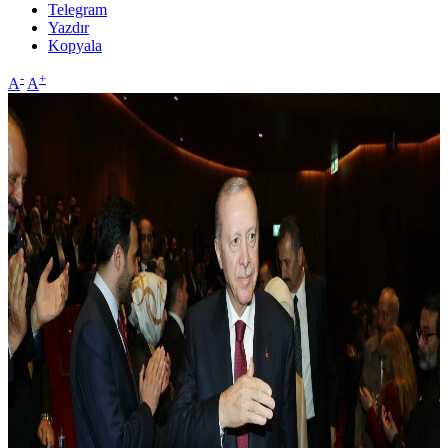
Telegram
Yazdır
Kopyala
-
+
A
A