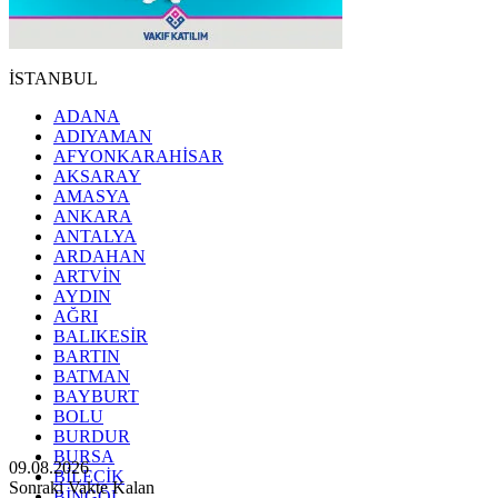
İSTANBUL
ADANA
ADIYAMAN
AFYONKARAHİSAR
AKSARAY
AMASYA
ANKARA
ANTALYA
ARDAHAN
ARTVİN
AYDIN
AĞRI
BALIKESİR
BARTIN
BATMAN
BAYBURT
BOLU
BURDUR
BURSA
09.08.2026
BİLECİK
Sonraki Vakte Kalan
BİNGÖL