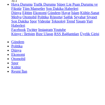
-0.1
Hava Durumu
Trafik Durumu
Süper Lig Puan Durumu ve
Fikstür
Tüm Manşetler
Son Dakika Haberleri
Dünya
Eğitim
Ekonomi
Gündem
Hayat
İslam
Kültür-Sanat
Medya
Otomobil
Politika
Röportaj
Sağlık
Seyahat
Siyaset
Son Dakika
Spor
Videolar
Teknoloji
Trend
Yaşam
Yurt
Haberleri
Facebook
Twitter
Instagram
Youtube
Künye / İletişim
Bize Ulaşın
RSS Bağlantıları
Üyelik Girişi
Gündem
Politika
Dünya
Ekonomi
Otomobil
Spor
Kültür
Resmi İlan