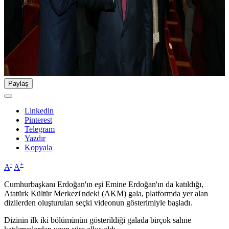
Paylaş
Linkedin
Pinterest
Telegram
Yazdır
Kopyala
-
+
A
A
Cumhurbaşkanı Erdoğan'ın eşi Emine Erdoğan'ın da katıldığı,
Atatürk Kültür Merkezi'ndeki (AKM) gala, platformda yer alan
dizilerden oluşturulan seçki videonun gösterimiyle başladı.
Dizinin ilk iki bölümünün gösterildiği galada birçok sahne